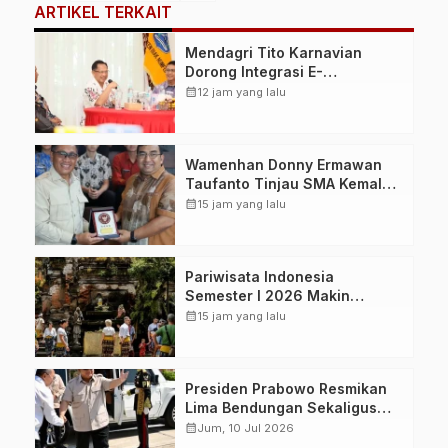
ARTIKEL TERKAIT
Mendagri Tito Karnavian
Dorong Integrasi E-
Government untuk Percepat
calendar_month
12 jam yang lalu
Penyaluran Bansos Tepat
Sasaran di Biak Numfor
Wamenhan Donny Ermawan
Taufanto Tinjau SMA Kemala
Taruna Bhayangkara di Bogor,
calendar_month
15 jam yang lalu
Soroti Pendidikan Berbasis IB
Pariwisata Indonesia
Semester I 2026 Makin
Bergairah, Wisman Tembus
calendar_month
15 jam yang lalu
7,45 Juta Kunjungan
Presiden Prabowo Resmikan
Lima Bendungan Sekaligus
dari NTB, Perkuat Ketahanan
calendar_month
Jum, 10 Jul 2026
Air dan Swasembada Pangan