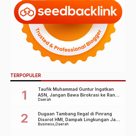
TERPOPULER
Taufik Muhammad Guntur Ingatkan
ASN, Jangan Bawa Birokrasi ke Ranah
Daerah
Politik Praktis
Dugaan Tambang Ilegal di Pinrang
Disorot HMI, Dampak Lingkungan Jadi
Business
Daerah
Perhatian