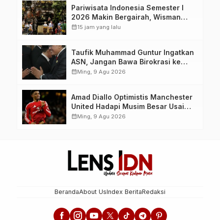
Pariwisata Indonesia Semester I
2026 Makin Bergairah, Wisman
Tembus 7,45 Juta Kunjungan
calendar_month
15 jam yang lalu
Taufik Muhammad Guntur Ingatkan
ASN, Jangan Bawa Birokrasi ke
Ranah Politik Praktis
calendar_month
Ming, 9 Agu 2026
Amad Diallo Optimistis Manchester
United Hadapi Musim Besar Usai
Imbang 1-1 Lawan PSG
calendar_month
Ming, 9 Agu 2026
Beranda
About Us
Index Berita
Redaksi