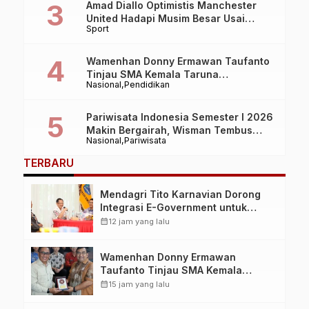
Amad Diallo Optimistis Manchester
United Hadapi Musim Besar Usai
Sport
Imbang 1-1 Lawan PSG
Wamenhan Donny Ermawan Taufanto
Tinjau SMA Kemala Taruna
Nasional
Pendidikan
Bhayangkara di Bogor, Soroti
Pendidikan Berbasis IB
Pariwisata Indonesia Semester I 2026
Makin Bergairah, Wisman Tembus
Nasional
Pariwisata
7,45 Juta Kunjungan
TERBARU
Mendagri Tito Karnavian Dorong
Integrasi E-Government untuk
Percepat Penyaluran Bansos Tepat
calendar_month
12 jam yang lalu
Sasaran di Biak Numfor
Wamenhan Donny Ermawan
Taufanto Tinjau SMA Kemala
Taruna Bhayangkara di Bogor,
calendar_month
15 jam yang lalu
Soroti Pendidikan Berbasis IB