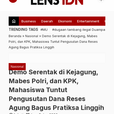
home
Business
Daerah
Ekonomi
Entertainment
Healt
TRENDING TAGS
#MU
#dugaan tambang ilegal Duampanua
Beranda
»
Nasional
»
Demo Serentak di Kejagung, Mabes
Polri, dan KPK, Mahasiswa Tuntut Pengusutan Dana Reses
Agung Bagus Pratiksa Linggih
Nasional
Demo Serentak di Kejagung,
Mabes Polri, dan KPK,
Mahasiswa Tuntut
Pengusutan Dana Reses
Agung Bagus Pratiksa Linggih