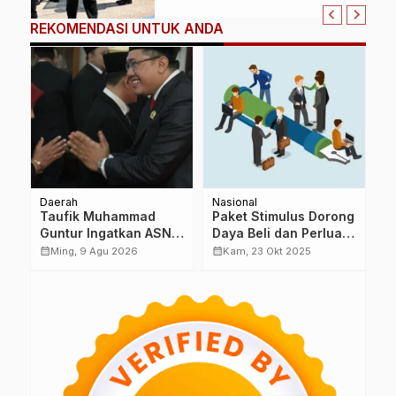
Nasional
REKOMENDASI UNTUK ANDA
Daerah
Nasional
En
Taufik Muhammad
Paket Stimulus Dorong
L
Guntur Ingatkan ASN,
Daya Beli dan Perluas
I
Jangan Bawa
Lapangan Kerja
S
calendar_month
calendar_month
calendar_month
Ming, 9 Agu 2026
Kam, 23 Okt 2025
ak
Birokrasi ke Ranah
M
Politik Praktis
M
P