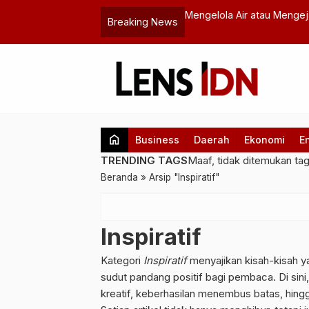
ngelola Air atau Mengejar Laba? Catatan Kritis untuk Jakarta
Breaking News
home
Business
Daerah
Ekonomi
E
TRENDING TAGS
Maaf, tidak ditemukan ta
Beranda
»
Arsip "Inspiratif"
Inspiratif
Kategori
Inspiratif
menyajikan kisah-kisah 
sudut pandang positif bagi pembaca. Di sin
kreatif, keberhasilan menembus batas, hin