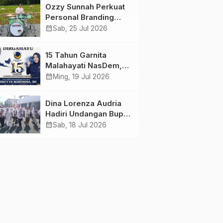
Menunda dan Mulai
Ahlussunnah wal
Ozzy Sunnah Perkuat
Bertindak
Jamaah
Personal Branding
sebagai Drummer,
calendar_month
Sab, 25 Jul 2026
Produser, dan
Sutradara Melalui
15 Tahun Garnita
Video Klip AI “Jagalah
Malahayati NasDem,
Cinta”
Menginspirasi
calendar_month
Ming, 19 Jul 2026
Perempuan Memimpin
Perubahan Bangsa
Dina Lorenza Audria
Hadiri Undangan Bupati
Banyuwangi, Saksikan
calendar_month
Sab, 18 Jul 2026
Banyuwangi Ethno
Carnival 2026 Bertema
“Perang Bayu”