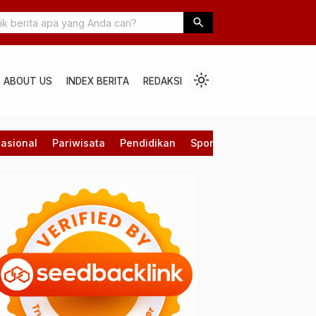
a” Layanan Perbankan BRI
East Borneo International Folklore Fes
search
light_mode
ABOUT US
INDEX BERITA
REDAKSI
asional
Pariwisata
Pendidikan
Sport
Technology