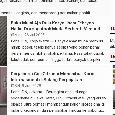
i juga menanamkan nilai optimisme, keberanian, dan tekad
, memicu langkah, dan mendorong perubahan positif.
Buku Mulai Aja Dulu Karya Ilham Febryan
T
Hadir, Dorong Anak Muda Berhenti Menunda
dan Mulai Bertindak
calendar_month
Ming, 26 Jul 2026
Ma
Lens IDN, Yogyakarta — Banyak anak muda memiliki
di
mimpi besar, tetapi hanya sedikit yang benar-benar
berani mengambil langkah pertama. Rasa takut gagal,
T
takut tidak sempurna, hingga terlalu banyak berpikir
sering kali membuat impian hanya berhenti sebagai
angan. Berangkat dari fenomena tersebut, Ilham
Perjalanan Cici Citraeni Menembus Karier
Febryan menghadirkan buku “Mulai Aja Dulu“, sebuah
Internasional di Bidang Perpajakan
buku pengembangan diri yang mengajak generasi […]
calendar_month
Sel, 9 Jun 2026
Lens IDN, Jakarta – Berangkat dari keluarga
sederhana di Jawa Barat, Cici Citraeni atau yang akrab
disapa Citra berhasil membangun karier profesional di
bidang keuangan dan perpajakan hingga bergabung