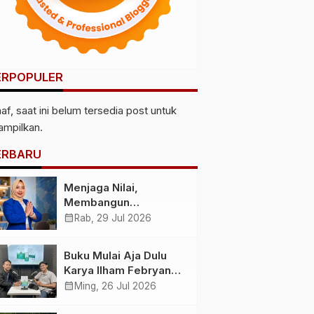
ERPOPULER
af, saat ini belum tersedia post untuk
tampilkan.
ERBARU
Menjaga Nilai,
Membangun
Kemandirian
calendar_month
Rab, 29 Jul 2026
Menyiapkan
Kepemimpinan
Buku Mulai Aja Dulu
Ekonomi Perempuan
Karya Ilham Febryan
yang Berdaya,
Hadir, Dorong Anak
calendar_month
Ming, 26 Jul 2026
Akuntabel dan
Muda Berhenti
Berlandaskan