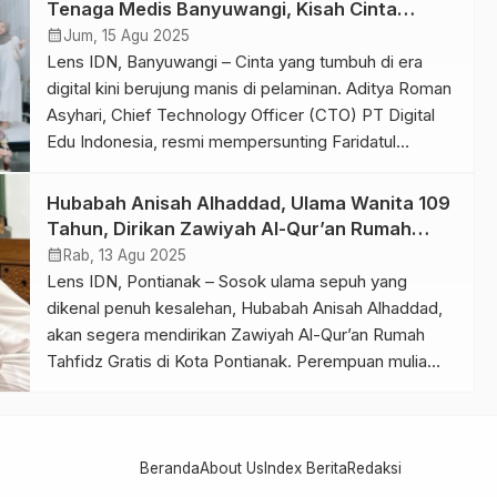
Pemilihan kedalaman 19 meter bukan tanpa alasan.
Tenaga Medis Banyuwangi, Kisah Cinta
Angka tersebut terinspirasi dari tanggal lahir
Berawal dari Aplikasi Bumble
calendar_month
Jum, 15 Agu 2025
Mahkamah Agung, […]
Lens IDN, Banyuwangi – Cinta yang tumbuh di era
digital kini berujung manis di pelaminan. Aditya Roman
Asyhari, Chief Technology Officer (CTO) PT Digital
Edu Indonesia, resmi mempersunting Faridatul
Khasanah, tenaga medis Rumah Sakit Graha Medika
Banyuwangi, dalam prosesi pernikahan yang hangat
Hubabah Anisah Alhaddad, Ulama Wanita 109
dan penuh makna. Menariknya, kisah cinta pasangan
Tahun, Dirikan Zawiyah Al-Qur’an Rumah
ini tidak berawal dari kampus atau […]
Tahfidz Gratis di Pontianak
calendar_month
Rab, 13 Agu 2025
Lens IDN, Pontianak – Sosok ulama sepuh yang
dikenal penuh kesalehan, Hubabah Anisah Alhaddad,
akan segera mendirikan Zawiyah Al-Qur’an Rumah
Tahfidz Gratis di Kota Pontianak. Perempuan mulia
yang kini berusia 109 tahun tersebut mendedikasikan
sisa hidupnya untuk perjuangan di jalan Allah, dengan
tujuan melahirkan generasi muslimah yang berakhlak
mulia dan berilmu agama mendalam. Keseharian
Beranda
About Us
Index Berita
Redaksi
Hubabah […]