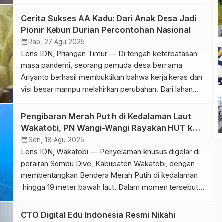
dengan perusahaan asal Amerika Serikat sebagai Tax
Consultant di JR Accounting. Sebagai anak pertama
Cerita Sukses AA Kadu: Dari Anak Desa Jadi
dari tiga bersaudara, Citra mengaku tumbuh dalam
Pionir Kebun Durian Percontohan Nasional
lingkungan keluarga yang menanamkan nilai […]
calendar_month
Rab, 27 Agu 2025
Lens IDN, Priangan Timur — Di tengah keterbatasan
masa pandemi, seorang pemuda desa bernama
Ariyanto berhasil membuktikan bahwa kerja keras dan
visi besar mampu melahirkan perubahan. Dari lahan
sederhana di Priangan Timur, ia membangun AA Kadu,
kebun durian percontohan yang kini menjadi pusat
Pengibaran Merah Putih di Kedalaman Laut
edukasi, bibit unggul, sekaligus inspirasi bagi petani di
Wakatobi, PN Wangi-Wangi Rayakan HUT ke-
Indonesia. Awalnya, Ariyanto mencoba […]
80 MA
calendar_month
Sen, 18 Agu 2025
Lens IDN, Wakatobi — Penyelaman khusus digelar di
perairan Sombu Dive, Kabupaten Wakatobi, dengan
membentangkan Bendera Merah Putih di kedalaman
hingga 19 meter bawah laut. Dalam momen tersebut,
juga disampaikan ucapan selamat Hari Ulang Tahun
ke-80 Mahkamah Agung Republik Indonesia.
CTO Digital Edu Indonesia Resmi Nikahi