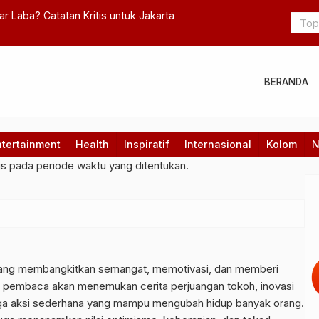
Sinergi Membangun Kemitraan “Satu Bank untuk Semu
dengan Mitra Bulog Wilayah NTB
BERANDA
ntertainment
Health
Inspiratif
Internasional
Kolom
N
gs pada periode waktu yang ditentukan.
yang membangkitkan semangat, memotivasi, dan memberi
i, pembaca akan menemukan cerita perjuangan tokoh, inovasi
gga aksi sederhana yang mampu mengubah hidup banyak orang.