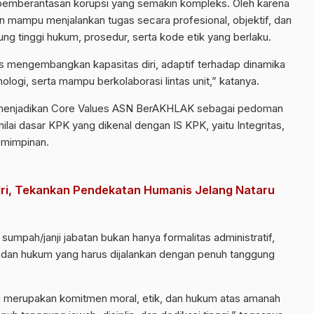
 pemberantasan korupsi yang semakin kompleks. Oleh karena
kan mampu menjalankan tugas secara profesional, objektif, dan
ng tinggi hukum, prosedur, serta kode etik yang berlaku.
us mengembangkan kapasitas diri, adaptif terhadap dinamika
logi, serta mampu berkolaborasi lintas unit,” katanya.
ya menjadikan Core Values ASN BerAKHLAK sebagai pedoman
ilai dasar KPK yang dikenal dengan IS KPK, yaitu Integritas,
emimpinan.
lri, Tekankan Pendekatan Humanis Jelang Nataru
umpah/janji jabatan bukan hanya formalitas administratif,
 dan hukum yang harus dijalankan dengan penuh tanggung
ni merupakan komitmen moral, etik, dan hukum atas amanah