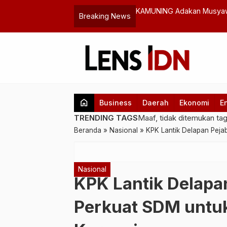
XII, Syehan Al-Muslim Terpilih Jadi
NasDem Jatim: Pengakuan 
Breaking News
…
Pesantren
home
Business
Daerah
Ekonomi
E
TRENDING TAGS
Maaf, tidak ditemukan ta
Beranda
»
Nasional
»
KPK Lantik Delapan Peja
Nasional
KPK Lantik Delapa
Perkuat SDM untu