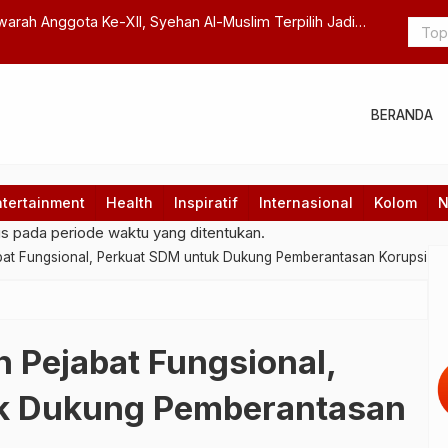
untuk KH Kholil Merupakan Penghormatan bagi Dunia
Shafira Vel
BERANDA
ntertainment
Health
Inspiratif
Internasional
Kolom
N
gs pada periode waktu yang ditentukan.
bat Fungsional, Perkuat SDM untuk Dukung Pemberantasan Korupsi
n Pejabat Fungsional,
k Dukung Pemberantasan