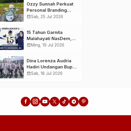
Menunda dan Mulai
Ahlussunnah wal
Ozzy Sunnah Perkuat
Bertindak
Jamaah
Personal Branding
sebagai Drummer,
calendar_month
Sab, 25 Jul 2026
Produser, dan
Sutradara Melalui
15 Tahun Garnita
Video Klip AI “Jagalah
Malahayati NasDem,
Cinta”
Menginspirasi
calendar_month
Ming, 19 Jul 2026
Perempuan Memimpin
Perubahan Bangsa
Dina Lorenza Audria
Hadiri Undangan Bupati
Banyuwangi, Saksikan
calendar_month
Sab, 18 Jul 2026
Banyuwangi Ethno
Carnival 2026 Bertema
“Perang Bayu”