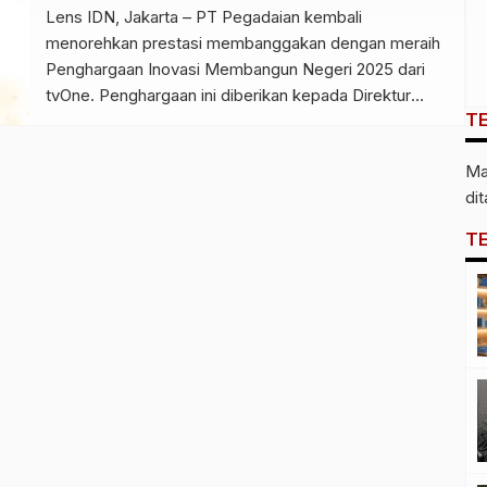
Lens IDN, Jakarta – PT Pegadaian kembali
menorehkan prestasi membanggakan dengan meraih
Penghargaan Inovasi Membangun Negeri 2025 dari
tvOne. Penghargaan ini diberikan kepada Direktur
T
Utama PT Pegadaian, Damar Latri Setiawan, atas
keberhasilan menghadirkan inovasi layanan keuangan
Ma
untuk pemberdayaan masyarakat melalui program
di
unggulan Gadai Bebas Bunga (Gadai Peduli). Program
Gadai Peduli menjadi wujud nyata komitmen
T
Pegadaian […]