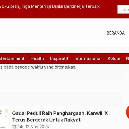
 Sepakat Dorong Kedaulatan Maritim Berbasis Pertumbuhan
elestarian Lingkungan
BERANDA
ntertainment
Health
Inspiratif
Internasional
Kolom
N
gs pada periode waktu yang ditentukan.
Gadai Peduli Raih Penghargaan, Kanwil IX
Terus Bergerak Untuk Rakyat
calendar_month
Rab, 12 Nov 2025