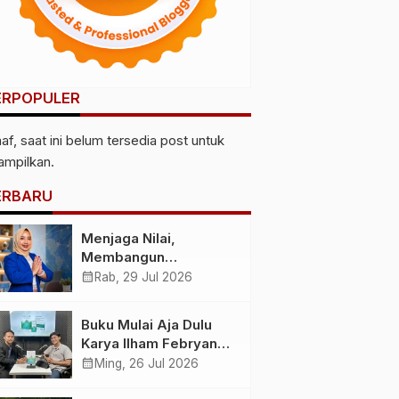
ERPOPULER
af, saat ini belum tersedia post untuk
tampilkan.
ERBARU
Menjaga Nilai,
Membangun
Kemandirian
calendar_month
Rab, 29 Jul 2026
Menyiapkan
Kepemimpinan
Buku Mulai Aja Dulu
Ekonomi Perempuan
Karya Ilham Febryan
yang Berdaya,
Hadir, Dorong Anak
calendar_month
Ming, 26 Jul 2026
Akuntabel dan
Muda Berhenti
Berlandaskan