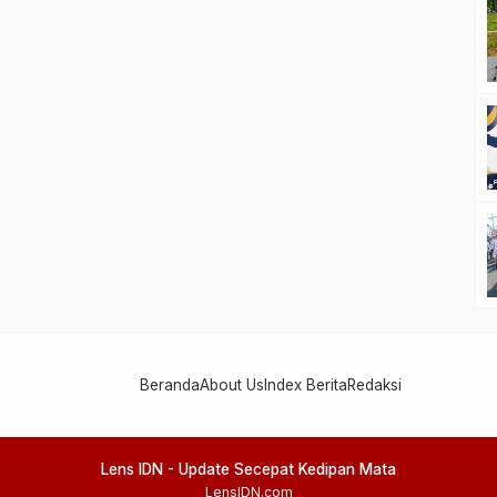
Beranda
About Us
Index Berita
Redaksi
Lens IDN - Update Secepat Kedipan Mata
LensIDN.com