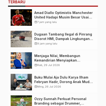
TERBARU
Amad Diallo Optimistis Manchester
United Hadapi Musim Besar Usai
Imbang 1-1 Lawan PSG
calendar_month
7 jam yang lalu
Dugaan Tambang Ilegal di Pinrang
Disorot HMI, Dampak Lingkungan
Jadi Perhatian
calendar_month
9 jam yang lalu
Menjaga Nilai, Membangun
Kemandirian Menyiapkan
Kepemimpinan Ekonomi Perempuan
calendar_month
Rab, 29 Jul 2026
yang Berdaya, Akuntabel dan
Berlandaskan Ahlussunnah wal
Buku Mulai Aja Dulu Karya Ilham
Jamaah
Febryan Hadir, Dorong Anak Muda
Berhenti Menunda dan Mulai
calendar_month
Ming, 26 Jul 2026
Bertindak
Ozzy Sunnah Perkuat Personal
Branding sebagai Drummer,