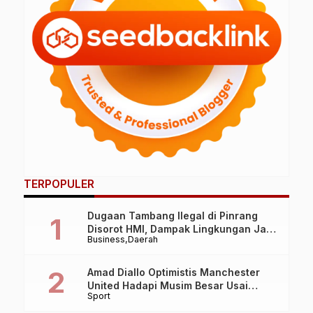
TERPOPULER
Dugaan Tambang Ilegal di Pinrang
Disorot HMI, Dampak Lingkungan Jadi
Business
Daerah
Perhatian
Amad Diallo Optimistis Manchester
United Hadapi Musim Besar Usai
Sport
Imbang 1-1 Lawan PSG