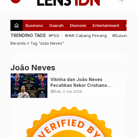
home
Business
Daerah
Ekonomi
Entertainment
Healt
TRENDING TAGS
#PSG
#HMI Cabang Pinrang
#Dusun Lome
Beranda
»
Tag "João Neves"
João Neves
Vitinha dan João Neves
Pecahkan Rekor Cristiano
Ronaldo, Jadi Pemain Portugal
calendar_month
Rab, 3 Jun 2026
Termahal dalam Sejarah
Transfermarkt