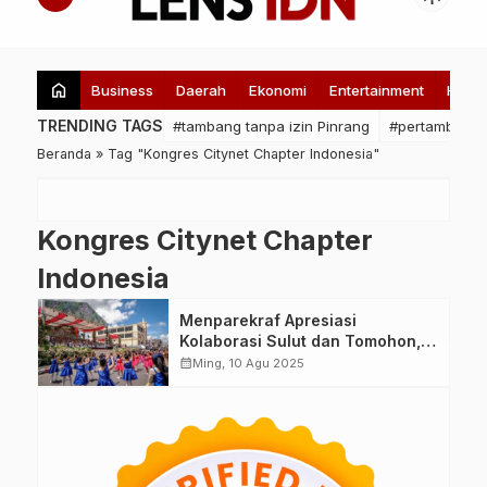
home
Business
Daerah
Ekonomi
Entertainment
Healt
TRENDING TAGS
#tambang tanpa izin Pinrang
#pertambanga
Beranda
»
Tag "Kongres Citynet Chapter Indonesia"
Kongres Citynet Chapter
Indonesia
Menparekraf Apresiasi
Kolaborasi Sulut dan Tomohon,
Perkuat Pariwisata Berbasis
calendar_month
Ming, 10 Agu 2025
Budaya dan Bunga