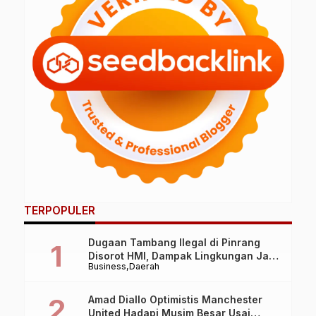
TERPOPULER
Dugaan Tambang Ilegal di Pinrang
Disorot HMI, Dampak Lingkungan Jadi
Business
Daerah
Perhatian
Amad Diallo Optimistis Manchester
United Hadapi Musim Besar Usai