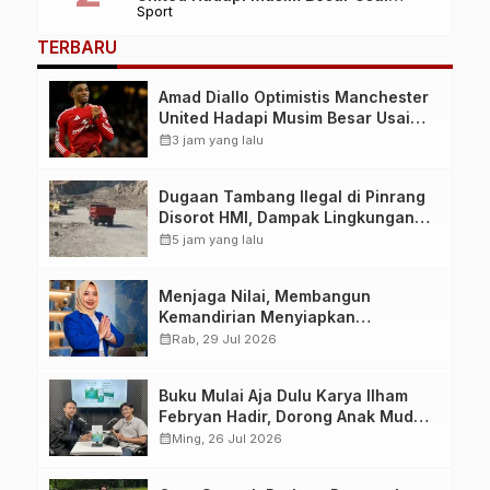
Sport
Imbang 1-1 Lawan PSG
TERBARU
Amad Diallo Optimistis Manchester
United Hadapi Musim Besar Usai
Imbang 1-1 Lawan PSG
calendar_month
3 jam yang lalu
Dugaan Tambang Ilegal di Pinrang
Disorot HMI, Dampak Lingkungan
Jadi Perhatian
calendar_month
5 jam yang lalu
Menjaga Nilai, Membangun
Kemandirian Menyiapkan
Kepemimpinan Ekonomi Perempuan
calendar_month
Rab, 29 Jul 2026
yang Berdaya, Akuntabel dan
Berlandaskan Ahlussunnah wal
Buku Mulai Aja Dulu Karya Ilham
Jamaah
Febryan Hadir, Dorong Anak Muda
Berhenti Menunda dan Mulai
calendar_month
Ming, 26 Jul 2026
Bertindak