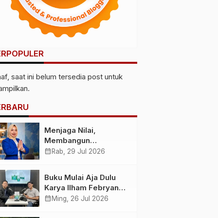
ERPOPULER
af, saat ini belum tersedia post untuk
tampilkan.
ERBARU
Menjaga Nilai,
Membangun
Kemandirian
calendar_month
Rab, 29 Jul 2026
Menyiapkan
Kepemimpinan
Buku Mulai Aja Dulu
Ekonomi Perempuan
Karya Ilham Febryan
yang Berdaya,
Hadir, Dorong Anak
calendar_month
Ming, 26 Jul 2026
Akuntabel dan
Muda Berhenti
Berlandaskan