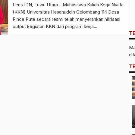
Lens IDN, Luwu Utara – Mahasiswa Kuliah Kerja Nyata
(KKN) Universitas Hasanuddin Gelombang 114 Desa
Pince Pute secara resmi telah menyerahkan hilirisasi
output kegiatan KKN dari program kerja
T
pemberdayaan informasi dan data desa melalui
visualisasi data sebagai langkah awal dalam
Ma
mengoptimalkan digitalisasi desa. Penyerahan output
di
program kerja ini berlangsung pada Kamis, 14 Agustus
2025 di […]
T