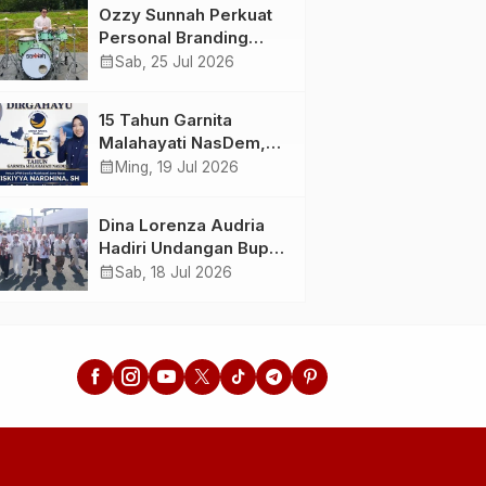
Menunda dan Mulai
Ahlussunnah wal
Ozzy Sunnah Perkuat
Bertindak
Jamaah
Personal Branding
sebagai Drummer,
calendar_month
Sab, 25 Jul 2026
Produser, dan
Sutradara Melalui
15 Tahun Garnita
Video Klip AI “Jagalah
Malahayati NasDem,
Cinta”
Menginspirasi
calendar_month
Ming, 19 Jul 2026
Perempuan Memimpin
Perubahan Bangsa
Dina Lorenza Audria
Hadiri Undangan Bupati
Banyuwangi, Saksikan
calendar_month
Sab, 18 Jul 2026
Banyuwangi Ethno
Carnival 2026 Bertema
“Perang Bayu”