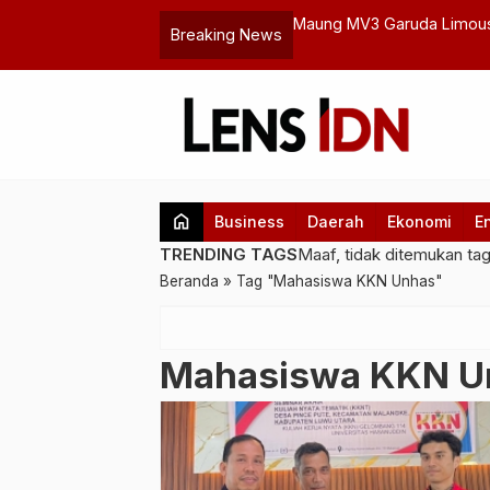
, KPD Desak Reformasi Total Polri
Maung MV3 Garuda Limousi
Breaking News
Industri Pertahanan Indone
home
Business
Daerah
Ekonomi
E
TRENDING TAGS
Maaf, tidak ditemukan ta
Beranda
»
Tag "Mahasiswa KKN Unhas"
Mahasiswa KKN U