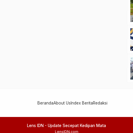
Beranda
About Us
Index Berita
Redaksi
Lens IDN - Update Secepat Kedipan Mata
LensIDN.com