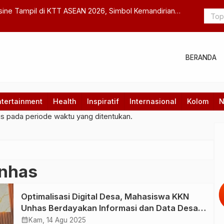
ne Tampil di KTT ASEAN 2026, Simbol Kemandirian
JKSN DIY D
sia
Menjaga Ma
BERANDA
ntertainment
Health
Inspiratif
Internasional
Kolom
N
gs pada periode waktu yang ditentukan.
nhas
Optimalisasi Digital Desa, Mahasiswa KKN
Unhas Berdayakan Informasi dan Data Desa
Melalui Visualisasi Data
calendar_month
Kam, 14 Agu 2025