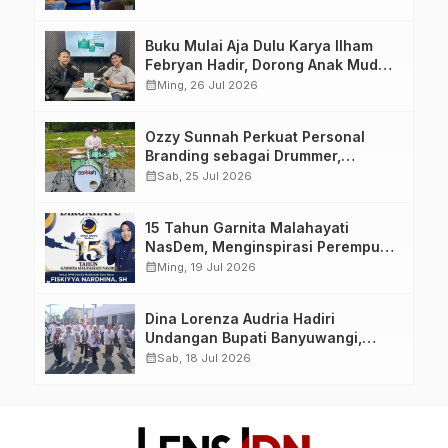
yang Berdaya, Akuntabel dan
Berlandaskan Ahlussunnah wal
Buku Mulai Aja Dulu Karya Ilham
Jamaah
Febryan Hadir, Dorong Anak Muda
Berhenti Menunda dan Mulai
calendar_month
Ming, 26 Jul 2026
Bertindak
Ozzy Sunnah Perkuat Personal
Branding sebagai Drummer,
Produser, dan Sutradara Melalui
calendar_month
Sab, 25 Jul 2026
Video Klip AI “Jagalah Cinta”
15 Tahun Garnita Malahayati
NasDem, Menginspirasi Perempuan
Memimpin Perubahan Bangsa
calendar_month
Ming, 19 Jul 2026
Dina Lorenza Audria Hadiri
Undangan Bupati Banyuwangi,
Saksikan Banyuwangi Ethno
calendar_month
Sab, 18 Jul 2026
Carnival 2026 Bertema “Perang
Bayu”