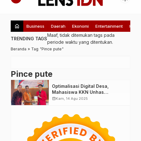
home
Business
Daerah
Ekonomi
Entertainment
Healt
Maaf, tidak ditemukan tags pada
TRENDING TAGS
periode waktu yang ditentukan.
Beranda
»
Tag "Pince pute"
Pince pute
Optimalisasi Digital Desa,
Mahasiswa KKN Unhas
Berdayakan Informasi dan Data
calendar_month
Kam, 14 Agu 2025
Desa Melalui Visualisasi Data