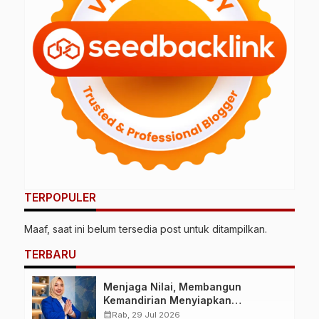
TERPOPULER
Maaf, saat ini belum tersedia post untuk ditampilkan.
TERBARU
Menjaga Nilai, Membangun
Kemandirian Menyiapkan
Kepemimpinan Ekonomi Perempuan
calendar_month
Rab, 29 Jul 2026