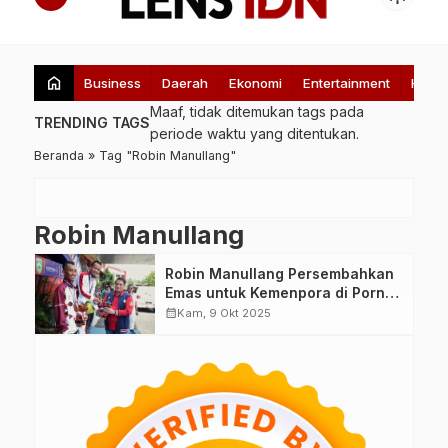
home
Business
Daerah
Ekonomi
Entertainment
Healt
Maaf, tidak ditemukan tags pada
TRENDING TAGS
periode waktu yang ditentukan.
Beranda
»
Tag "Robin Manullang"
Robin Manullang
Robin Manullang Persembahkan
Emas untuk Kemenpora di Pornas
Korpri XVII, Tunjukkan Dominasi
calendar_month
Kam, 9 Okt 2025
di Nomor Cross Country Short
Track