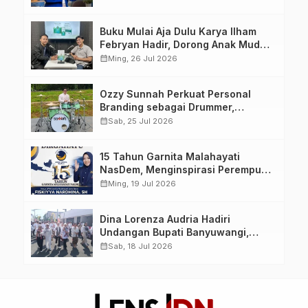
yang Berdaya, Akuntabel dan
Berlandaskan Ahlussunnah wal
Buku Mulai Aja Dulu Karya Ilham
Jamaah
Febryan Hadir, Dorong Anak Muda
Berhenti Menunda dan Mulai
calendar_month
Ming, 26 Jul 2026
Bertindak
Ozzy Sunnah Perkuat Personal
Branding sebagai Drummer,
Produser, dan Sutradara Melalui
calendar_month
Sab, 25 Jul 2026
Video Klip AI “Jagalah Cinta”
15 Tahun Garnita Malahayati
NasDem, Menginspirasi Perempuan
Memimpin Perubahan Bangsa
calendar_month
Ming, 19 Jul 2026
Dina Lorenza Audria Hadiri
Undangan Bupati Banyuwangi,
Saksikan Banyuwangi Ethno
calendar_month
Sab, 18 Jul 2026
Carnival 2026 Bertema “Perang
Bayu”