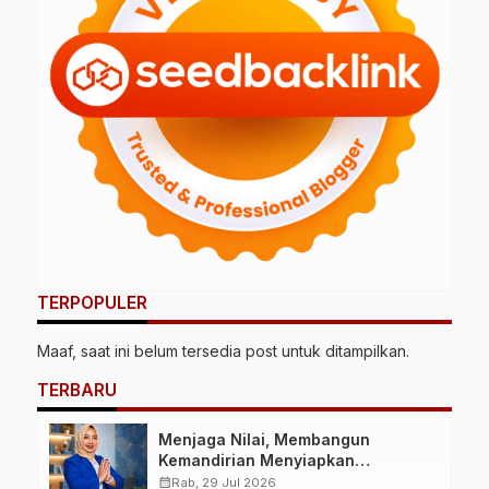
TERPOPULER
Maaf, saat ini belum tersedia post untuk ditampilkan.
TERBARU
Menjaga Nilai, Membangun
Kemandirian Menyiapkan
Kepemimpinan Ekonomi Perempuan
calendar_month
Rab, 29 Jul 2026