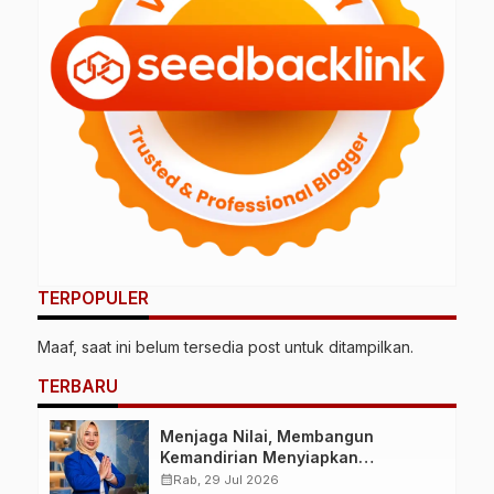
TERPOPULER
Maaf, saat ini belum tersedia post untuk ditampilkan.
TERBARU
Menjaga Nilai, Membangun
Kemandirian Menyiapkan
Kepemimpinan Ekonomi Perempuan
calendar_month
Rab, 29 Jul 2026