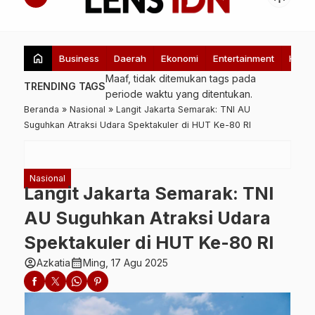
home
Business
Daerah
Ekonomi
Entertainment
Healt
Maaf, tidak ditemukan tags pada
TRENDING TAGS
periode waktu yang ditentukan.
Beranda
»
Nasional
»
Langit Jakarta Semarak: TNI AU
Suguhkan Atraksi Udara Spektakuler di HUT Ke-80 RI
Nasional
Langit Jakarta Semarak: TNI
AU Suguhkan Atraksi Udara
Spektakuler di HUT Ke-80 RI
account_circle
calendar_month
Azkatia
Ming, 17 Agu 2025