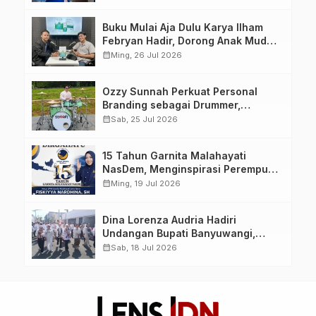
yang Berdaya, Akuntabel dan
Berlandaskan Ahlussunnah wal
Buku Mulai Aja Dulu Karya Ilham
Jamaah
Febryan Hadir, Dorong Anak Muda
Berhenti Menunda dan Mulai
calendar_month
Ming, 26 Jul 2026
Bertindak
Ozzy Sunnah Perkuat Personal
Branding sebagai Drummer,
Produser, dan Sutradara Melalui
calendar_month
Sab, 25 Jul 2026
Video Klip AI “Jagalah Cinta”
15 Tahun Garnita Malahayati
NasDem, Menginspirasi Perempuan
Memimpin Perubahan Bangsa
calendar_month
Ming, 19 Jul 2026
Dina Lorenza Audria Hadiri
Undangan Bupati Banyuwangi,
Saksikan Banyuwangi Ethno
calendar_month
Sab, 18 Jul 2026
Carnival 2026 Bertema “Perang
Bayu”