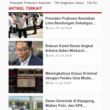
Presiden Prabowo Subianto
TNI Angkatan Udara
TNI AU
ARTIKEL TERKAIT
Presiden Prabowo Resmikan
Lima Bendungan Sekaligus
dari NTB, Perkuat Ketahanan
calendar_month
Jum, 10 Jul 2026
Air dan Swasembada Pangan
Nasional
Ridwan Kamil Resmi Angkat
Arkana Aidan Misbach
sebagai Anak, Permohonan
calendar_month
Jum, 10 Jul 2026
Dikabulkan Pengadilan Agama
Bandung
Meningkatnya Kasus Kriminal
dengan Pelaku Usia Muda
Picu Diskusi Baru terkait
calendar_month
Sab, 6 Jun 2026
Solusi Parenting dan
Mentoring Webware Security
dan Humanware Security
Demo Serentak di Kejagung,
Mabes Polri, dan KPK,