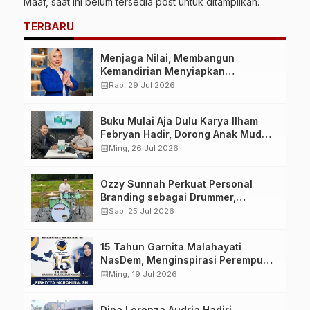
Maaf, saat ini belum tersedia post untuk ditampilkan.
TERBARU
Menjaga Nilai, Membangun
Kemandirian Menyiapkan
Kepemimpinan Ekonomi Perempuan
calendar_month
Rab, 29 Jul 2026
yang Berdaya, Akuntabel dan
Berlandaskan Ahlussunnah wal
Buku Mulai Aja Dulu Karya Ilham
Jamaah
Febryan Hadir, Dorong Anak Muda
Berhenti Menunda dan Mulai
calendar_month
Ming, 26 Jul 2026
Bertindak
Ozzy Sunnah Perkuat Personal
Branding sebagai Drummer,
Produser, dan Sutradara Melalui
calendar_month
Sab, 25 Jul 2026
Video Klip AI “Jagalah Cinta”
15 Tahun Garnita Malahayati
NasDem, Menginspirasi Perempuan
Memimpin Perubahan Bangsa
calendar_month
Ming, 19 Jul 2026
Dina Lorenza Audria Hadiri