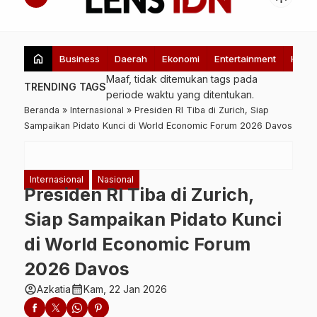
home
Business
Daerah
Ekonomi
Entertainment
Healt
Maaf, tidak ditemukan tags pada
TRENDING TAGS
periode waktu yang ditentukan.
Beranda
»
Internasional
»
Presiden RI Tiba di Zurich, Siap
Sampaikan Pidato Kunci di World Economic Forum 2026 Davos
Internasional
Nasional
Presiden RI Tiba di Zurich,
Siap Sampaikan Pidato Kunci
di World Economic Forum
2026 Davos
account_circle
calendar_month
Azkatia
Kam, 22 Jan 2026