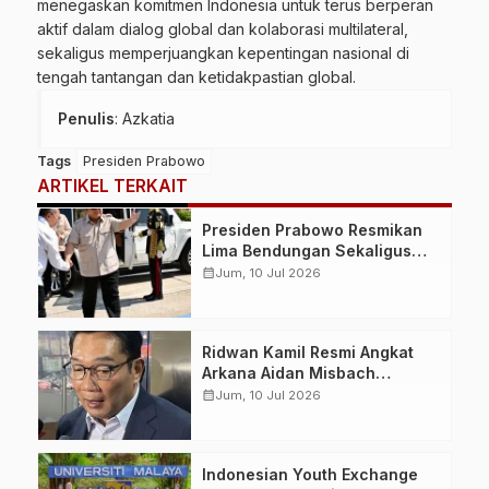
menegaskan komitmen Indonesia untuk terus berperan
aktif dalam dialog global dan kolaborasi multilateral,
sekaligus memperjuangkan kepentingan nasional di
tengah tantangan dan ketidakpastian global.
Penulis
: Azkatia
Tags
Presiden Prabowo
ARTIKEL TERKAIT
Presiden Prabowo Resmikan
Lima Bendungan Sekaligus
dari NTB, Perkuat Ketahanan
calendar_month
Jum, 10 Jul 2026
Air dan Swasembada Pangan
Nasional
Ridwan Kamil Resmi Angkat
Arkana Aidan Misbach
sebagai Anak, Permohonan
calendar_month
Jum, 10 Jul 2026
Dikabulkan Pengadilan Agama
Bandung
Indonesian Youth Exchange