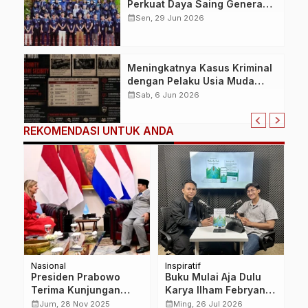
Perkuat Daya Saing Generasi
Muda melalui Kolaborasi
calendar_month
Sen, 29 Jun 2026
Global, Budaya, dan
Kepemimpinan
Meningkatnya Kasus Kriminal
dengan Pelaku Usia Muda
Picu Diskusi Baru terkait
calendar_month
Sab, 6 Jun 2026
Solusi Parenting dan
Mentoring Webware Security
REKOMENDASI UNTUK ANDA
dan Humanware Security
Nasional
Inspiratif
K
Presiden Prabowo
Buku Mulai Aja Dulu
D
Terima Kunjungan
Karya Ilham Febryan
K
Ratu Máxima di Istana
Hadir, Dorong Anak
S
calendar_month
calendar_month
calendar_month
Jum, 28 Nov 2025
Ming, 26 Jul 2026