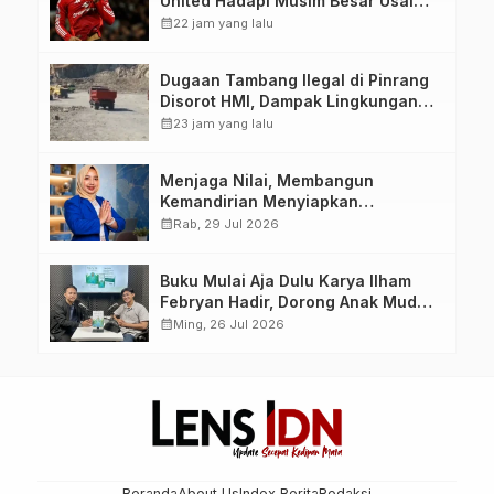
United Hadapi Musim Besar Usai
Imbang 1-1 Lawan PSG
calendar_month
22 jam yang lalu
Dugaan Tambang Ilegal di Pinrang
Disorot HMI, Dampak Lingkungan
Jadi Perhatian
calendar_month
23 jam yang lalu
Menjaga Nilai, Membangun
Kemandirian Menyiapkan
Kepemimpinan Ekonomi Perempuan
calendar_month
Rab, 29 Jul 2026
yang Berdaya, Akuntabel dan
Berlandaskan Ahlussunnah wal
Buku Mulai Aja Dulu Karya Ilham
Jamaah
Febryan Hadir, Dorong Anak Muda
Berhenti Menunda dan Mulai
calendar_month
Ming, 26 Jul 2026
Bertindak
Beranda
About Us
Index Berita
Redaksi