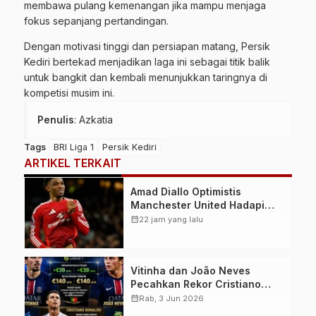
membawa pulang kemenangan jika mampu menjaga
fokus sepanjang pertandingan.
Dengan motivasi tinggi dan persiapan matang, Persik
Kediri bertekad menjadikan laga ini sebagai titik balik
untuk bangkit dan kembali menunjukkan taringnya di
kompetisi musim ini.
Penulis
: Azkatia
Tags
BRI Liga 1
Persik Kediri
ARTIKEL TERKAIT
Amad Diallo Optimistis
Manchester United Hadapi
Musim Besar Usai Imbang 1-1
calendar_month
22 jam yang lalu
Lawan PSG
Vitinha dan João Neves
Pecahkan Rekor Cristiano
Ronaldo, Jadi Pemain Portugal
calendar_month
Rab, 3 Jun 2026
Termahal dalam Sejarah