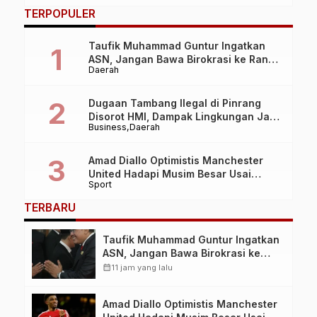
TERPOPULER
Taufik Muhammad Guntur Ingatkan
ASN, Jangan Bawa Birokrasi ke Ranah
Daerah
Politik Praktis
Dugaan Tambang Ilegal di Pinrang
Disorot HMI, Dampak Lingkungan Jadi
Business
Daerah
Perhatian
Amad Diallo Optimistis Manchester
United Hadapi Musim Besar Usai
Sport
Imbang 1-1 Lawan PSG
TERBARU
Taufik Muhammad Guntur Ingatkan
ASN, Jangan Bawa Birokrasi ke
Ranah Politik Praktis
calendar_month
11 jam yang lalu
Amad Diallo Optimistis Manchester