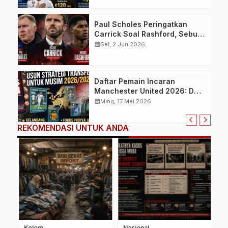
Transfermarkt
Paul Scholes Peringatkan
Carrick Soal Rashford, Sebut
Reuni di Manchester United
calendar_month
Sel, 2 Jun 2026
Berisiko Besar
Daftar Pemain Incaran
Manchester United 2026: Dari
Federico Valverde hingga
calendar_month
Ming, 17 Mei 2026
Wonderkid Christos
Mouzakitis
REKOMENDASI UNTUK ANDA
Kolom
Nasional
B