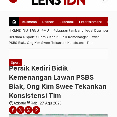
home
Business
Daerah
Ekonomi
Entertainment
Healt
TRENDING TAGS
#MU
#dugaan tambang ilegal Duampanua
Beranda
»
Sport
»
Persik Kediri Bidik Kemenangan Lawan
PSBS Biak, Ong Kim Swee Tekankan Konsistensi Tim
Sport
Persik Kediri Bidik
Kemenangan Lawan PSBS
Biak, Ong Kim Swee Tekankan
Konsistensi Tim
account_circle
calendar_month
Azkatia
Rab, 27 Agu 2025