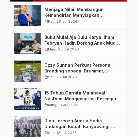
Menjaga Nilai, Membangun
Kemandirian Menyiapkan
Kepemimpinan Ekonomi Perempuan
calendar_month
Rab, 29 Jul 2026
yang Berdaya, Akuntabel dan
Berlandaskan Ahlussunnah wal
Buku Mulai Aja Dulu Karya Ilham
Jamaah
Febryan Hadir, Dorong Anak Muda
Berhenti Menunda dan Mulai
calendar_month
Ming, 26 Jul 2026
Bertindak
Ozzy Sunnah Perkuat Personal
Branding sebagai Drummer,
Produser, dan Sutradara Melalui
calendar_month
Sab, 25 Jul 2026
Video Klip AI “Jagalah Cinta”
15 Tahun Garnita Malahayati
NasDem, Menginspirasi Perempuan
Memimpin Perubahan Bangsa
calendar_month
Ming, 19 Jul 2026
Dina Lorenza Audria Hadiri
Undangan Bupati Banyuwangi,
Saksikan Banyuwangi Ethno
calendar_month
Sab, 18 Jul 2026