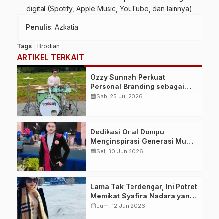
digital (Spotify, Apple Music, YouTube, dan lainnya)
Penulis
: Azkatia
Tags
Brodian
ARTIKEL TERKAIT
Ozzy Sunnah Perkuat
Personal Branding sebagai
Drummer, Produser, dan
calendar_month
Sab, 25 Jul 2026
Sutradara Melalui Video Klip
AI “Jagalah Cinta”
Dedikasi Onal Dompu
Menginspirasi Generasi Muda
untuk Berkarya dan
calendar_month
Sel, 30 Jun 2026
Melestarikan Budaya Lokal
Lama Tak Terdengar, Ini Potret
Memikat Syafira Nadara yang
Makin Cantik dan Menikmati
calendar_month
Jum, 12 Jun 2026
Hidup Pasca-Vakum