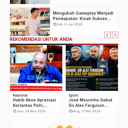
Mengubah Gameplay Menjadi
Pendapatan: Kisah Sukses
Finansial Kreator Game ‘7
calendar_month
Sab, 6 Jun 2026
APRIL FF’
REKOMENDASI UNTUK ANDA
Nasional
Sport
S
Habib Aboe Apresiasi
José Mourinho Sebut
D
Korlantas Polri,
Sir Alex Ferguson
B
di
Tekankan Pendekatan
Masih di Atas Pep
U
calendar_month
calendar_month
calendar_month
Jum, 28 Nov 2025
Ming, 17 Mei 2026
Humanis Jelang
Guardiola, Ini
C
Nataru 2025–2026
Alasannya
A
L