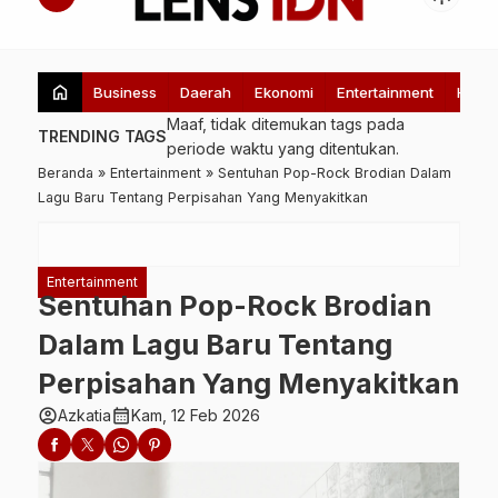
home
Business
Daerah
Ekonomi
Entertainment
Healt
Maaf, tidak ditemukan tags pada
TRENDING TAGS
periode waktu yang ditentukan.
Beranda
»
Entertainment
»
Sentuhan Pop-Rock Brodian Dalam
Lagu Baru Tentang Perpisahan Yang Menyakitkan
Entertainment
Sentuhan Pop-Rock Brodian
Dalam Lagu Baru Tentang
Perpisahan Yang Menyakitkan
account_circle
calendar_month
Azkatia
Kam, 12 Feb 2026