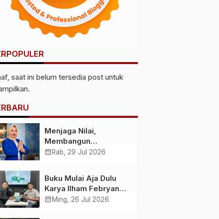
ERPOPULER
af, saat ini belum tersedia post untuk
tampilkan.
ERBARU
Menjaga Nilai,
Membangun
Kemandirian
calendar_month
Rab, 29 Jul 2026
Menyiapkan
Kepemimpinan
Buku Mulai Aja Dulu
Ekonomi Perempuan
Karya Ilham Febryan
yang Berdaya,
Hadir, Dorong Anak
calendar_month
Ming, 26 Jul 2026
Akuntabel dan
Muda Berhenti
Berlandaskan