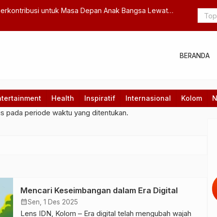
owo Serahkan Rafale hingga Radar Canggih, Perkuat Pertahanan
ia Secara Menyeluruh
BERANDA
ntertainment
Health
Inspiratif
Internasional
Kolom
N
gs pada periode waktu yang ditentukan.
Mencari Keseimbangan dalam Era Digital
calendar_month
Sen, 1 Des 2025
Lens IDN, Kolom – Era digital telah mengubah wajah