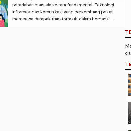
peradaban manusia secara fundamental. Teknologi
informasi dan komunikasi yang berkembang pesat
membawa dampak transformatif dalam berbagai
aspek kehidupan, mulai dari cara kita bekerja,
T
berkomunikasi, belajar, hingga bersosialisasi. Di
Indonesia, penetrasi internet yang mencapai lebih dari
Ma
200 juta pengguna menunjukkan betapa teknologi
di
digital telah menjadi bagian tak […]
T