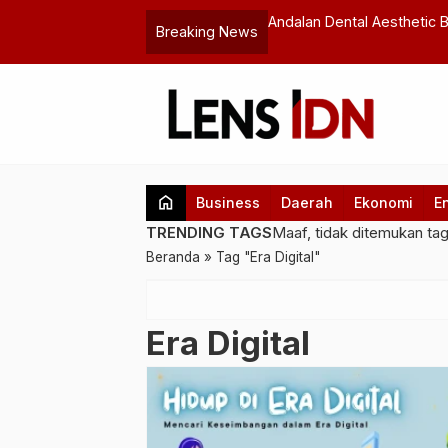
rkontribusi untuk Masa Depan Anak Bangsa Lewat
Presiden Prab
Breaking News
ekanbaru
Udara Indones
home
Business
Daerah
Ekonomi
E
TRENDING TAGS
Maaf, tidak ditemukan ta
Beranda
»
Tag "Era Digital"
Era Digital