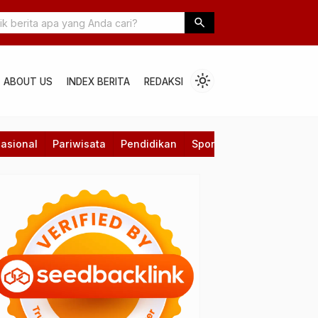
Shafira Veliza: Dari Panggung Musik ke Layar Lebar Internasional
search
light_mode
ABOUT US
INDEX BERITA
REDAKSI
asional
Pariwisata
Pendidikan
Sport
Technology