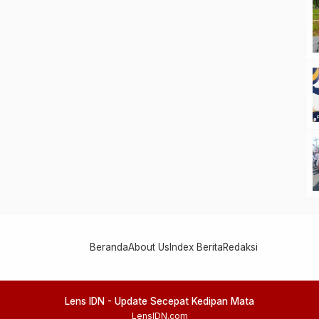
Beranda
About Us
Index Berita
Redaksi
Lens IDN - Update Secepat Kedipan Mata
LensIDN.com