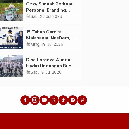
Menunda dan Mulai
Ahlussunnah wal
Ozzy Sunnah Perkuat
Bertindak
Jamaah
Personal Branding
sebagai Drummer,
calendar_month
Sab, 25 Jul 2026
Produser, dan
Sutradara Melalui
15 Tahun Garnita
Video Klip AI “Jagalah
Malahayati NasDem,
Cinta”
Menginspirasi
calendar_month
Ming, 19 Jul 2026
Perempuan Memimpin
Perubahan Bangsa
Dina Lorenza Audria
Hadiri Undangan Bupati
Banyuwangi, Saksikan
calendar_month
Sab, 18 Jul 2026
Banyuwangi Ethno
Carnival 2026 Bertema
“Perang Bayu”