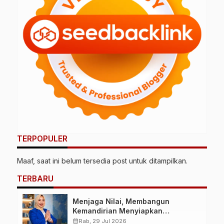
TERPOPULER
Maaf, saat ini belum tersedia post untuk ditampilkan.
TERBARU
Menjaga Nilai, Membangun
Kemandirian Menyiapkan
Kepemimpinan Ekonomi Perempuan
calendar_month
Rab, 29 Jul 2026