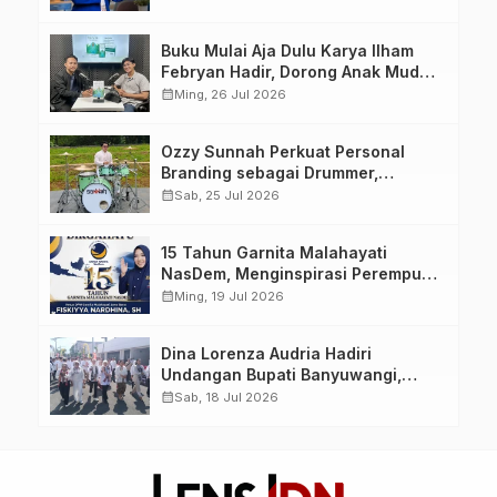
yang Berdaya, Akuntabel dan
Berlandaskan Ahlussunnah wal
Buku Mulai Aja Dulu Karya Ilham
Jamaah
Febryan Hadir, Dorong Anak Muda
Berhenti Menunda dan Mulai
calendar_month
Ming, 26 Jul 2026
Bertindak
Ozzy Sunnah Perkuat Personal
Branding sebagai Drummer,
Produser, dan Sutradara Melalui
calendar_month
Sab, 25 Jul 2026
Video Klip AI “Jagalah Cinta”
15 Tahun Garnita Malahayati
NasDem, Menginspirasi Perempuan
Memimpin Perubahan Bangsa
calendar_month
Ming, 19 Jul 2026
Dina Lorenza Audria Hadiri
Undangan Bupati Banyuwangi,
Saksikan Banyuwangi Ethno
calendar_month
Sab, 18 Jul 2026
Carnival 2026 Bertema “Perang
Bayu”