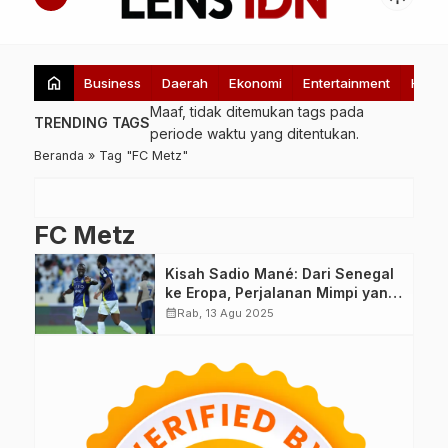
home
Business
Daerah
Ekonomi
Entertainment
Healt
Maaf, tidak ditemukan tags pada
TRENDING TAGS
periode waktu yang ditentukan.
Beranda
»
Tag "FC Metz"
FC Metz
Kisah Sadio Mané: Dari Senegal
ke Eropa, Perjalanan Mimpi yang
Awalnya Tak Dipercaya Sang Ibu
calendar_month
Rab, 13 Agu 2025