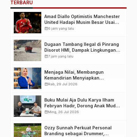
TERBARU
Amad Diallo Optimistis Manchester
United Hadapi Musim Besar Usai
Imbang 1-1 Lawan PSG
calendar_month
6 jam yang lalu
Dugaan Tambang Ilegal di Pinrang
Disorot HMI, Dampak Lingkungan
Jadi Perhatian
calendar_month
7 jam yang lalu
Menjaga Nilai, Membangun
Kemandirian Menyiapkan
Kepemimpinan Ekonomi Perempuan
calendar_month
Rab, 29 Jul 2026
yang Berdaya, Akuntabel dan
Berlandaskan Ahlussunnah wal
Buku Mulai Aja Dulu Karya Ilham
Jamaah
Febryan Hadir, Dorong Anak Muda
Berhenti Menunda dan Mulai
calendar_month
Ming, 26 Jul 2026
Bertindak
Ozzy Sunnah Perkuat Personal
Branding sebagai Drummer,