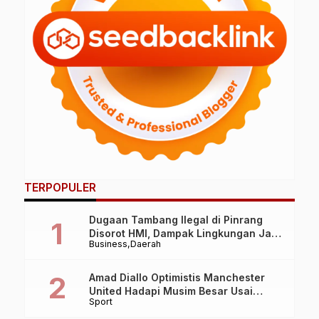
TERPOPULER
Dugaan Tambang Ilegal di Pinrang
Disorot HMI, Dampak Lingkungan Jadi
Business
Daerah
Perhatian
Amad Diallo Optimistis Manchester
United Hadapi Musim Besar Usai
Sport
Imbang 1-1 Lawan PSG