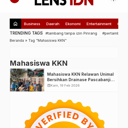
home
Business
Daerah
Ekonomi
Entertainment
Healt
TRENDING TAGS
#tambang tanpa izin Pinrang
#pertambanga
Beranda
»
Tag "Mahasiswa KKN"
Mahasiswa KKN
Mahasiswa KKN Relawan Unimal
Bersihkan Drainase Pascabanjir
di Desa Blang Seunong
calendar_month
Kam, 19 Feb 2026