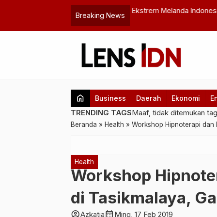
: BMKG Ungkap Penyebab dan Prediksi
Premier League Investiga
Breaking News
…
Sempat Dihentikan
home
Business
Daerah
Ekonomi
E
TRENDING TAGS
Maaf, tidak ditemukan ta
Beranda
»
Health
»
Workshop Hipnoterapi dan 
Health
Workshop Hipnote
di Tasikmalaya, G
account_circle
calendar_month
Azkatia
Ming, 17 Feb 2019