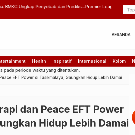
si Dugaan Rasisme Terhadap Antoine Semenyo, Laga
Generasi S
BERANDA
ntertainment
Health
Inspiratif
Internasional
Kolom
N
gs pada periode waktu yang ditentukan.
Peace EFT Power di Tasikmalaya, Gaungkan Hidup Lebih Damai
rapi dan Peace EFT Power
aungkan Hidup Lebih Damai