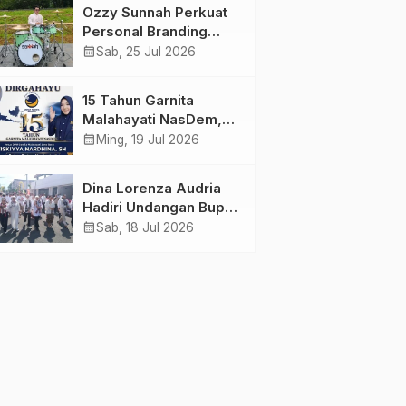
Menunda dan Mulai
Ahlussunnah wal
Ozzy Sunnah Perkuat
Bertindak
Jamaah
Personal Branding
sebagai Drummer,
calendar_month
Sab, 25 Jul 2026
Produser, dan
Sutradara Melalui
15 Tahun Garnita
Video Klip AI “Jagalah
Malahayati NasDem,
Cinta”
Menginspirasi
calendar_month
Ming, 19 Jul 2026
Perempuan Memimpin
Perubahan Bangsa
Dina Lorenza Audria
Hadiri Undangan Bupati
Banyuwangi, Saksikan
calendar_month
Sab, 18 Jul 2026
Banyuwangi Ethno
Carnival 2026 Bertema
“Perang Bayu”