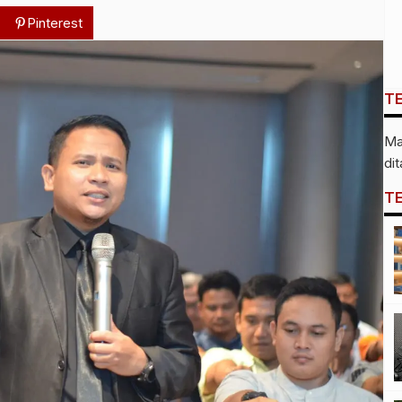
Pinterest
T
Ma
di
T