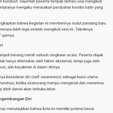
n kondusif. Sejumlah peserta tampak terharu usai mengikuti
antaranya mengaku merasakan perubahan kondisi batin yang
ngkapkan bahwa kegiatan ini memberinya sudut pandang baru
rasa lebih lega setelah mengikuti sesi ini. Tekniknya
 ujarnya.
ri
jadi benang merah seluruh rangkaian acara. Peserta diajak
 hanya ditentukan oleh faktor eksternal, tetapi juga oleh
si, dan keyakinan di dalam dirinya.
ya kesadaran diri (self-awareness) sebagai kunci utama
urutnya, ketika seseorang mampu mengenali dan menerima
p lebih damai akan terbuka lebar.
engembangan Diri
shop menunjukkan bahwa kota ini memiliki potensi besar