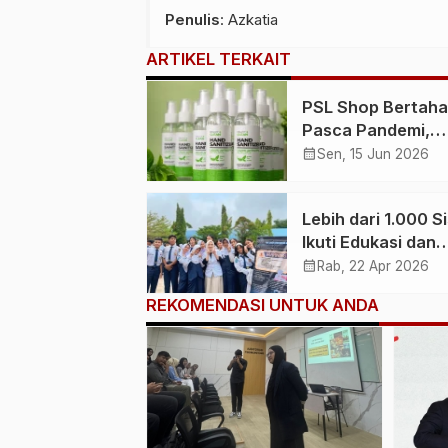
Penulis
: Azkatia
ARTIKEL TERKAIT
PSL Shop Bertah
Pasca Pandemi,
Penjualan Produk
calendar_month
Sen, 15 Jun 2026
Kesehatan Tetap S
Lebih dari 1.000 S
Ikuti Edukasi dan
Pemeriksaan Gigi
calendar_month
Rab, 22 Apr 2026
Gratis oleh Andal
REKOMENDASI UNTUK ANDA
Dental Aesthetic d
Siak Hulu