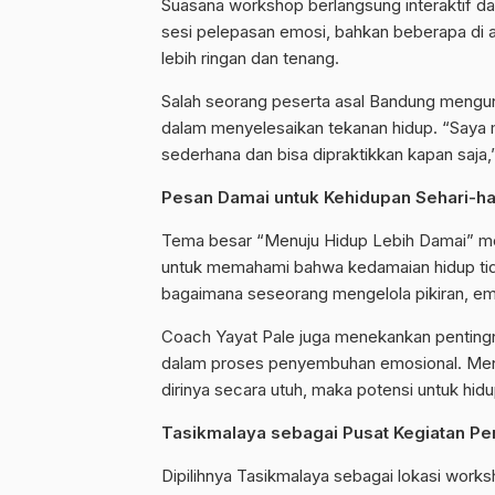
Suasana workshop berlangsung interaktif da
sesi pelepasan emosi, bahkan beberapa di 
lebih ringan dan tenang.
Salah seorang peserta asal Bandung mengu
dalam menyelesaikan tekanan hidup. “Saya me
sederhana dan bisa dipraktikkan kapan saja,”
Pesan Damai untuk Kehidupan Sehari-ha
Tema besar “Menuju Hidup Lebih Damai” men
untuk memahami bahwa kedamaian hidup tidak
bagaimana seseorang mengelola pikiran, emo
Coach Yayat Pale juga menekankan pentingn
dalam proses penyembuhan emosional. Men
dirinya secara utuh, maka potensi untuk hidu
Tasikmalaya sebagai Pusat Kegiatan P
Dipilihnya Tasikmalaya sebagai lokasi work