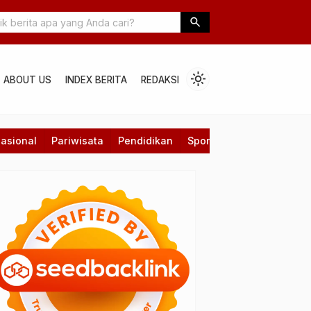
andwich : Antara Tanggung Jawab Keluarga dan Mimpi Pribadi
search
light_mode
ABOUT US
INDEX BERITA
REDAKSI
asional
Pariwisata
Pendidikan
Sport
Technology