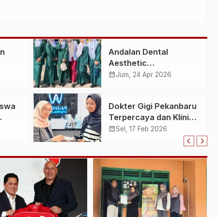
an
Andalan Dental
Aesthetic
Berkontribusi untuk
calendar_month
Jum, 24 Apr 2026
tabil
Masa Depan Anak
Bangsa Lewat Edukasi
iswa
Dokter Gigi Pekanbaru
Kesehatan Gigi di
Terpercaya dan Klinik
Pekanbaru
Gigi Modern di Jalan
calendar_month
Sel, 17 Feb 2026
an
Arifin Ahmad
i