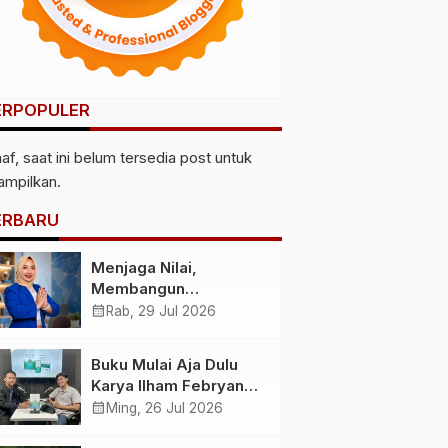
ERPOPULER
af, saat ini belum tersedia post untuk
tampilkan.
ERBARU
Menjaga Nilai,
Membangun
Kemandirian
calendar_month
Rab, 29 Jul 2026
Menyiapkan
Kepemimpinan
Buku Mulai Aja Dulu
Ekonomi Perempuan
Karya Ilham Febryan
yang Berdaya,
Hadir, Dorong Anak
calendar_month
Ming, 26 Jul 2026
Akuntabel dan
Muda Berhenti
Berlandaskan