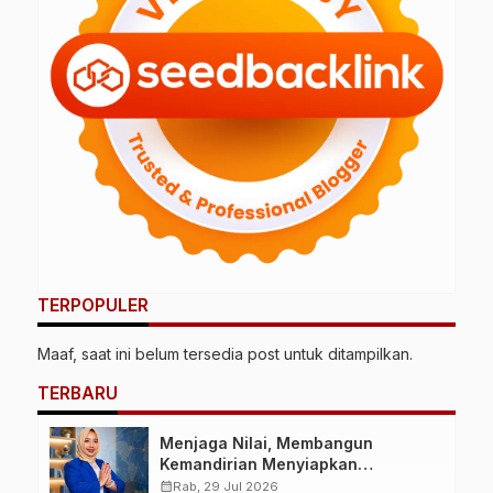
TERPOPULER
Maaf, saat ini belum tersedia post untuk ditampilkan.
TERBARU
Menjaga Nilai, Membangun
Kemandirian Menyiapkan
Kepemimpinan Ekonomi Perempuan
calendar_month
Rab, 29 Jul 2026