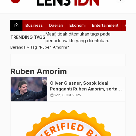
home
Business
Daerah
Ekonomi
Entertainment
Healt
Maaf, tidak ditemukan tags pada
TRENDING TAGS
periode waktu yang ditentukan.
Beranda
»
Tag "Ruben Amorim"
Ruben Amorim
Oliver Glasner, Sosok Ideal
Pengganti Ruben Amorim, serta
Kandidat Terkuat untuk Revisi
calendar_month
Sen, 6 Okt 2025
Era Manchester United