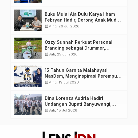
yang Berdaya, Akuntabel dan
Berlandaskan Ahlussunnah wal
Buku Mulai Aja Dulu Karya Ilham
Jamaah
Febryan Hadir, Dorong Anak Muda
Berhenti Menunda dan Mulai
calendar_month
Ming, 26 Jul 2026
Bertindak
Ozzy Sunnah Perkuat Personal
Branding sebagai Drummer,
Produser, dan Sutradara Melalui
calendar_month
Sab, 25 Jul 2026
Video Klip AI “Jagalah Cinta”
15 Tahun Garnita Malahayati
NasDem, Menginspirasi Perempuan
Memimpin Perubahan Bangsa
calendar_month
Ming, 19 Jul 2026
Dina Lorenza Audria Hadiri
Undangan Bupati Banyuwangi,
Saksikan Banyuwangi Ethno
calendar_month
Sab, 18 Jul 2026
Carnival 2026 Bertema “Perang
Bayu”