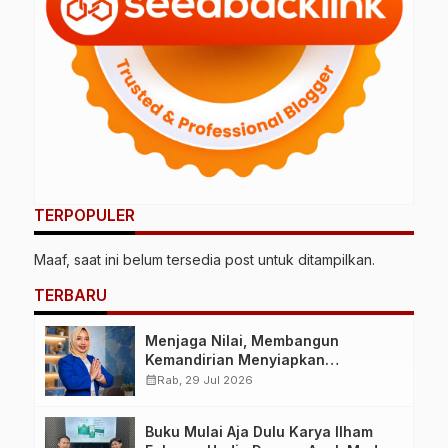
TERPOPULER
Maaf, saat ini belum tersedia post untuk ditampilkan.
TERBARU
Menjaga Nilai, Membangun
Kemandirian Menyiapkan
Kepemimpinan Ekonomi Perempuan
calendar_month
Rab, 29 Jul 2026
yang Berdaya, Akuntabel dan
Berlandaskan Ahlussunnah wal
Buku Mulai Aja Dulu Karya Ilham
Jamaah