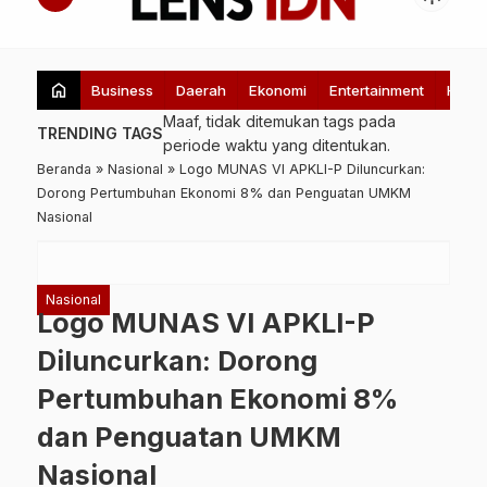
home
Business
Daerah
Ekonomi
Entertainment
Healt
Maaf, tidak ditemukan tags pada
TRENDING TAGS
periode waktu yang ditentukan.
Beranda
»
Nasional
»
Logo MUNAS VI APKLI-P Diluncurkan:
Dorong Pertumbuhan Ekonomi 8% dan Penguatan UMKM
Nasional
Nasional
Logo MUNAS VI APKLI-P
Diluncurkan: Dorong
Pertumbuhan Ekonomi 8%
dan Penguatan UMKM
Nasional