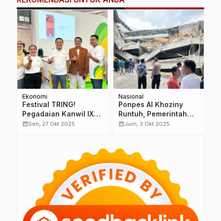
Ekonomi
Nasional
S
Festival TRING!
Ponpes Al Khoziny
D
Pegadaian Kanwil IX
Runtuh, Pemerintah
B
Sukses, Masyarakat
Bergerak Cepat, DPRD
U
calendar_month
calendar_month
calendar_month
Sen, 27 Okt 2025
Jum, 3 Okt 2025
Antusias
Jatim Justru Absen
C
#MulaiDariTring
A
L