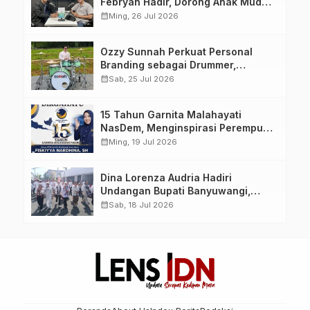
Febryan Hadir, Dorong Anak Muda
Berhenti Menunda dan Mulai
calendar_month
Ming, 26 Jul 2026
Bertindak
Ozzy Sunnah Perkuat Personal
Branding sebagai Drummer,
Produser, dan Sutradara Melalui
calendar_month
Sab, 25 Jul 2026
Video Klip AI “Jagalah Cinta”
15 Tahun Garnita Malahayati
NasDem, Menginspirasi Perempuan
Memimpin Perubahan Bangsa
calendar_month
Ming, 19 Jul 2026
Dina Lorenza Audria Hadiri
Undangan Bupati Banyuwangi,
Saksikan Banyuwangi Ethno
calendar_month
Sab, 18 Jul 2026
Carnival 2026 Bertema “Perang
Bayu”