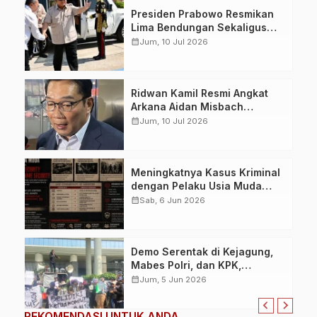
Presiden Prabowo Resmikan
Lima Bendungan Sekaligus
dari NTB, Perkuat Ketahanan
calendar_month
Jum, 10 Jul 2026
Air dan Swasembada Pangan
Nasional
Ridwan Kamil Resmi Angkat
Arkana Aidan Misbach
sebagai Anak, Permohonan
calendar_month
Jum, 10 Jul 2026
Dikabulkan Pengadilan Agama
Bandung
Meningkatnya Kasus Kriminal
dengan Pelaku Usia Muda
Picu Diskusi Baru terkait
calendar_month
Sab, 6 Jun 2026
Solusi Parenting dan
Mentoring Webware Security
dan Humanware Security
Demo Serentak di Kejagung,
Mabes Polri, dan KPK,
Mahasiswa Tuntut
calendar_month
Jum, 5 Jun 2026
Pengusutan Dana Reses
Agung Bagus Pratiksa Linggih
REKOMENDASI UNTUK ANDA