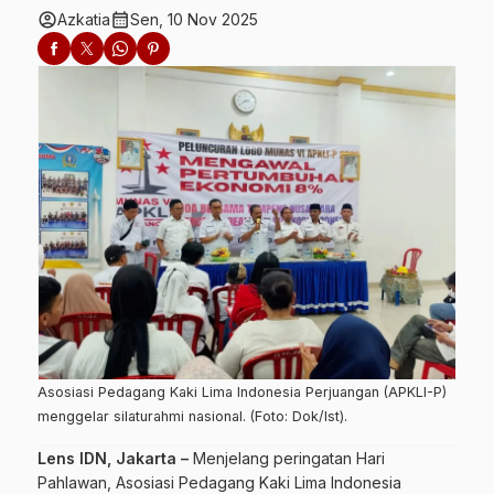
account_circle
calendar_month
Azkatia
Sen, 10 Nov 2025
Asosiasi Pedagang Kaki Lima Indonesia Perjuangan (APKLI-P)
menggelar silaturahmi nasional. (Foto: Dok/Ist).
Lens IDN, Jakarta –
Menjelang peringatan Hari
Pahlawan, Asosiasi Pedagang Kaki Lima Indonesia