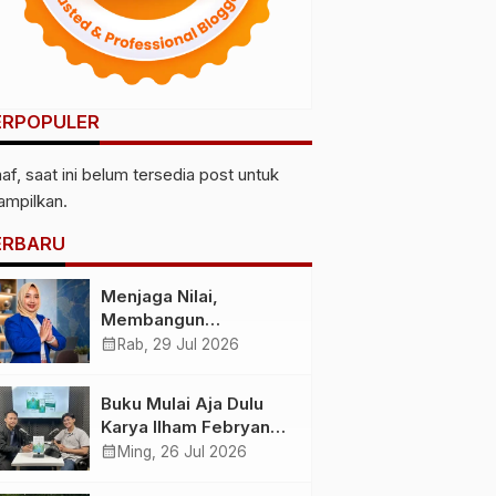
ERPOPULER
af, saat ini belum tersedia post untuk
tampilkan.
ERBARU
Menjaga Nilai,
Membangun
Kemandirian
calendar_month
Rab, 29 Jul 2026
Menyiapkan
Kepemimpinan
Buku Mulai Aja Dulu
Ekonomi Perempuan
Karya Ilham Febryan
yang Berdaya,
Hadir, Dorong Anak
calendar_month
Ming, 26 Jul 2026
Akuntabel dan
Muda Berhenti
Berlandaskan