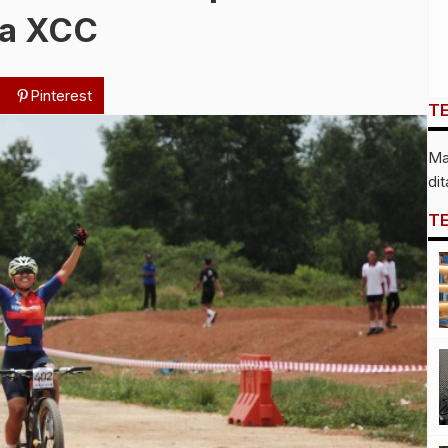
da XCC
Pinterest
T
Ma
di
T