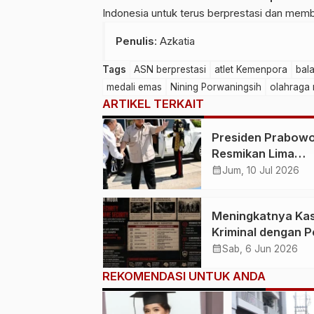
Indonesia untuk terus berprestasi dan me
Penulis
: Azkatia
Tags
ASN berprestasi
atlet Kemenpora
bal
medali emas
Nining Porwaningsih
olahraga 
ARTIKEL TERKAIT
Presiden Prabow
Resmikan Lima
Bendungan Sekali
calendar_month
Jum, 10 Jul 2026
dari NTB, Perkuat
Ketahanan Air da
Meningkatnya Ka
Swasembada Pan
Kriminal dengan P
Nasional
Usia Muda Picu Di
calendar_month
Sab, 6 Jun 2026
Baru terkait Solus
REKOMENDASI UNTUK ANDA
Parenting dan
Mentoring Webwa
Security dan