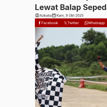
Lewat Balap Sepe
account_circle
calendar_month
Azkatia
Kam, 9 Okt 2025
Facebook
Twitter
Whatsapp