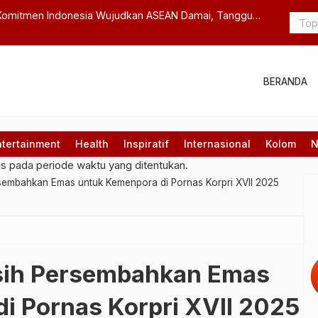
Komitmen Indonesia Wujudkan ASEAN Damai, Tangguh,
Relawan We
yarakat
Ingatkan P
BERANDA
ntertainment
Health
Inspiratif
Internasional
Kolom
N
gs pada periode waktu yang ditentukan.
sembahkan Emas untuk Kemenpora di Pornas Korpri XVII 2025
sih Persembahkan Emas
i Pornas Korpri XVII 2025