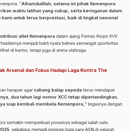
emenpora. “
Alhamdulillah, selama ini pihak Kemenpora
rikan waktu latihan yang cukup, serta keringanan dalam
 kami untuk terus berprestasi, baik di tingkat nasional
ontribusi atlet Kemenpora
dalam ajang Pornas Korpri XVII
hasilannya menjadi bukti nyata bahwa semangat sportivitas
hat di kantor, tetapi juga di arena olahraga.
ak Arsenal dan Fokus Hadapi Laga Kontra The
kan harapan agar
cabang balap sepeda
terus mendapat
nya, dua tahun lagi nomor XCC tetap dipertandingkan.
saya siap kembali membela Kemenpora,
” tegasnya dengan
ra semakin memperkuat posisinya sebagai salah satu
 2025
, sekaligus menjadi inspirasi bagi para ASN di seluruh