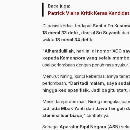
Baca juga:
Patrick Vieira Kritik Keras Kandid
Di posisi kedua, terdapat
Santia Tri Kusum
18 menit 33 detik
, disusul
Sri Suyamti
dari
waktu
18 menit 34 detik
.
“
Alhamdulillah, hari ini di nomor XCC s
kepada Kemenpora yang selalu member
usai perlombaan dengan penuh rasa syukur.
Menurut Nining, kunci keberhasilannya terl
perlombaan. “
Dari tadi malam, saya suda
hingga kesiapan fisik. Jadi begitu start
Meski tampil dominan, Nining mengakui ba
tadi ada Mbak Yanti dari Jawa Tengah d
stamina luar biasa,
” tambahnya.
Sebagai
Aparatur Sipil Negara (ASN)
seka