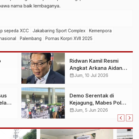
mbawa nama baik lembaganya.
ap sepeda XCC
Jakabaring Sport Complex
Kemenpora
nasional
Palembang
Pornas Korpri XVII 2025
o
Ridwan Kamil Resmi
Angkat Arkana Aidan
gus
Misbach sebagai Anak,
calendar_month
Jum, 10 Jul 2026
Permohonan
n
Dikabulkan Pengadilan
sus
Demo Serentak di
gan
Agama Bandung
elaku
Kejagung, Mabes Polri,
skusi
dan KPK, Mahasiswa
calendar_month
Jum, 5 Jun 2026
i
Tuntut Pengusutan
Dana Reses Agung
re
Bagus Pratiksa Linggih