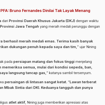
at PFA: Bruno Fernandes Dinilai Tak Layak Menang
a
dari
Provinsi Daerah Khusus Jakarta (DKJ)
dengan waktu
Provinsi Jawa Tengah
yang meraih medali perunggu dengan
aya berhasil meraih medali emas. Terima kasih banyak
ikan dukungan penuh kepada saya dan tim,
” ujar Nining
etak pada
persiapan matang dan fokus tinggi
menjelang
h memeriksa semua, mulai dari kondisi sepeda, ban,
, saya langsung tancap gas,
” katanya sambil tersenyum.
hwa
persaingan di lintasan sangat ketat
. “
Lawan terberat
an Mbak Sintia dari DKI. Keduanya tangguh dan punya
ligus
atlet aktif
, Nining juga memberikan apresiasi atas