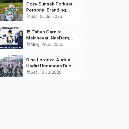
Menunda dan Mulai
Ahlussunnah wal
Ozzy Sunnah Perkuat
Bertindak
Jamaah
Personal Branding
sebagai Drummer,
calendar_month
Sab, 25 Jul 2026
Produser, dan
Sutradara Melalui
15 Tahun Garnita
Video Klip AI “Jagalah
Malahayati NasDem,
Cinta”
Menginspirasi
calendar_month
Ming, 19 Jul 2026
Perempuan Memimpin
Perubahan Bangsa
Dina Lorenza Audria
Hadiri Undangan Bupati
Banyuwangi, Saksikan
calendar_month
Sab, 18 Jul 2026
Banyuwangi Ethno
Carnival 2026 Bertema
“Perang Bayu”