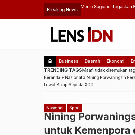
Baru Tentang Perpisahan Yang
Menlu Sugiono Tegaskan 
Breaking News
dan Berorientasi pada Mas
home
Business
Daerah
Ekonomi
E
TRENDING TAGS
Maaf, tidak ditemukan ta
Beranda
»
Nasional
»
Nining Porwaningsih Per
Lewat Balap Sepeda XCC
Nasional
Sport
Nining Porwaning
untuk Kemenpora d