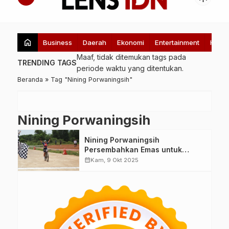
home
Business
Daerah
Ekonomi
Entertainment
Healt
Maaf, tidak ditemukan tags pada
TRENDING TAGS
periode waktu yang ditentukan.
Beranda
»
Tag "Nining Porwaningsih"
Nining Porwaningsih
Nining Porwaningsih
Persembahkan Emas untuk
Kemenpora di Pornas Korpri XVII
calendar_month
Kam, 9 Okt 2025
2025 Lewat Balap Sepeda XCC