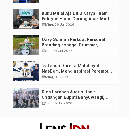
yang Berdaya, Akuntabel dan
Berlandaskan Ahlussunnah wal
Buku Mulai Aja Dulu Karya Ilham
Jamaah
Febryan Hadir, Dorong Anak Muda
Berhenti Menunda dan Mulai
calendar_month
Ming, 26 Jul 2026
Bertindak
Ozzy Sunnah Perkuat Personal
Branding sebagai Drummer,
Produser, dan Sutradara Melalui
calendar_month
Sab, 25 Jul 2026
Video Klip AI “Jagalah Cinta”
15 Tahun Garnita Malahayati
NasDem, Menginspirasi Perempuan
Memimpin Perubahan Bangsa
calendar_month
Ming, 19 Jul 2026
Dina Lorenza Audria Hadiri
Undangan Bupati Banyuwangi,
Saksikan Banyuwangi Ethno
calendar_month
Sab, 18 Jul 2026
Carnival 2026 Bertema “Perang
Bayu”