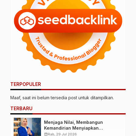
TERPOPULER
Maaf, saat ini belum tersedia post untuk ditampilkan.
TERBARU
Menjaga Nilai, Membangun
Kemandirian Menyiapkan
Kepemimpinan Ekonomi Perempuan
calendar_month
Rab, 29 Jul 2026