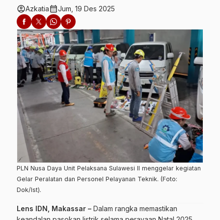
account_circle
calendar_month
Azkatia
Jum, 19 Des 2025
PLN Nusa Daya Unit Pelaksana Sulawesi II menggelar kegiatan
Gelar Peralatan dan Personel Pelayanan Teknik. (Foto:
Dok/Ist).
Lens IDN, Makassar –
Dalam rangka memastikan
keandalan pasokan listrik selama perayaan Natal 2025