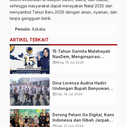
sehingga masyarakat dapat merayakan Natal 2025 dan
menyambut Tahun Baru 2026 dengan aman, nyaman, dan
tanpa gangguan listrik.
Penulis
: Azkatia
ARTIKEL TERKAIT
15 Tahun Garnita Malahayati
NasDem, Menginspirasi
Perempuan Memimpin
calendar_month
Ming, 19 Jul 2026
Perubahan Bangsa
Dina Lorenza Audria Hadiri
Undangan Bupati Banyuwangi,
Saksikan Banyuwangi Ethno
calendar_month
Sab, 18 Jul 2026
Carnival 2026 Bertema
“Perang Bayu”
Dorong Petani Go Digital, Kans
Indonesia dan Hibah Jarpak
Gita Pertiwi Gelar Pelatihan
calendar_month
Sab, 27 Jun 2026