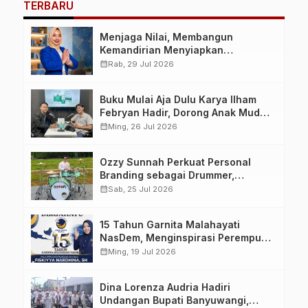
TERBARU
Menjaga Nilai, Membangun
Kemandirian Menyiapkan
Kepemimpinan Ekonomi Perempuan
calendar_month
Rab, 29 Jul 2026
yang Berdaya, Akuntabel dan
Berlandaskan Ahlussunnah wal
Buku Mulai Aja Dulu Karya Ilham
Jamaah
Febryan Hadir, Dorong Anak Muda
Berhenti Menunda dan Mulai
calendar_month
Ming, 26 Jul 2026
Bertindak
Ozzy Sunnah Perkuat Personal
Branding sebagai Drummer,
Produser, dan Sutradara Melalui
calendar_month
Sab, 25 Jul 2026
Video Klip AI “Jagalah Cinta”
15 Tahun Garnita Malahayati
NasDem, Menginspirasi Perempuan
Memimpin Perubahan Bangsa
calendar_month
Ming, 19 Jul 2026
Dina Lorenza Audria Hadiri
Undangan Bupati Banyuwangi,