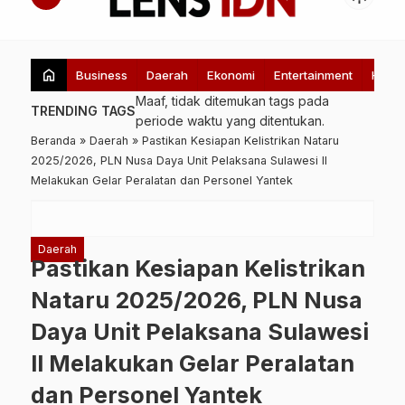
Sarana Eduka
Pengembangan
home
Business
Daerah
Ekonomi
Entertainment
Healt
Maaf, tidak ditemukan tags pada
TRENDING TAGS
periode waktu yang ditentukan.
Beranda
»
Daerah
»
Pastikan Kesiapan Kelistrikan Nataru
2025/2026, PLN Nusa Daya Unit Pelaksana Sulawesi II
Melakukan Gelar Peralatan dan Personel Yantek
Daerah
Pastikan Kesiapan Kelistrikan
Nataru 2025/2026, PLN Nusa
Daya Unit Pelaksana Sulawesi
II Melakukan Gelar Peralatan
dan Personel Yantek