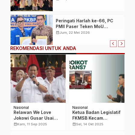
Branding dan Content
Marketing
Peringati Harlah ke-66, PC
PMII Paser Teken MoU
Pencegahan Kekerasan
calendar_month
Jum, 22 Mei 2026
Seksual dan Perundungan,
Sekaligus Luncurkan Logo
REKOMENDASI UNTUK ANDA
dan Website Resmi
Nasional
Nasional
B
Relawan We Love
Ketua Badan Legislatif
P
Jokowi Gusar Usai
FKMSB Kecam
K
 2
Budi Arie Dicopot,
Tayangan Trans7
A
calendar_month
calendar_month
calendar_month
Kam, 11 Sep 2025
Sel, 14 Okt 2025
Yanes Yosua Frans
yang Dinilai
K