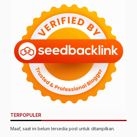
Ingatkan Prabowo Tak
Menyudutkan Kiai dan
K
Arogan
Pesantren
TERPOPULER
Maaf, saat ini belum tersedia post untuk ditampilkan.