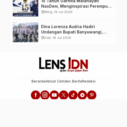
15 Tahun Garnita Malahayati
NasDem, Menginspirasi Perempuan
Memimpin Perubahan Bangsa
calendar_month
Ming, 19 Jul 2026
Dina Lorenza Audria Hadiri
Undangan Bupati Banyuwangi,
Saksikan Banyuwangi Ethno
calendar_month
Sab, 18 Jul 2026
Carnival 2026 Bertema “Perang
Bayu”
Beranda
About Us
Index Berita
Redaksi
Lens IDN - Update Secepat Kedipan Mata
LensIDN.com