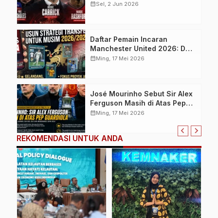
Reuni di Manchester United
calendar_month
Sel, 2 Jun 2026
Berisiko Besar
Daftar Pemain Incaran
Manchester United 2026: Dari
Federico Valverde hingga
calendar_month
Ming, 17 Mei 2026
Wonderkid Christos
Mouzakitis
José Mourinho Sebut Sir Alex
Ferguson Masih di Atas Pep
Guardiola, Ini Alasannya
calendar_month
Ming, 17 Mei 2026
REKOMENDASI UNTUK ANDA