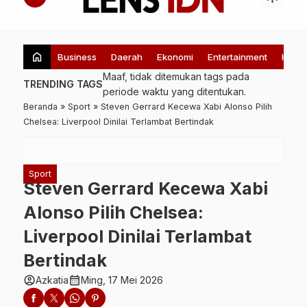
home
Business
Daerah
Ekonomi
Entertainment
Healt
Maaf, tidak ditemukan tags pada
TRENDING TAGS
periode waktu yang ditentukan.
Beranda
»
Sport
»
Steven Gerrard Kecewa Xabi Alonso Pilih
Chelsea: Liverpool Dinilai Terlambat Bertindak
Sport
Steven Gerrard Kecewa Xabi
Alonso Pilih Chelsea:
Liverpool Dinilai Terlambat
Bertindak
account_circle
calendar_month
Azkatia
Ming, 17 Mei 2026