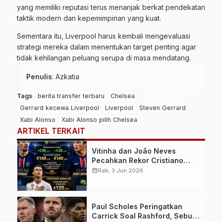
yang memiliki reputasi terus menanjak berkat pendekatan
taktik modern dan kepemimpinan yang kuat.
Sementara itu, Liverpool harus kembali mengevaluasi
strategi mereka dalam menentukan target penting agar
tidak kehilangan peluang serupa di masa mendatang.
Penulis
: Azkatia
Tags
berita transfer terbaru
Chelsea
Gerrard kecewa Liverpool
Liverpool
Steven Gerrard
Xabi Alonso
Xabi Alonso pilih Chelsea
ARTIKEL TERKAIT
Vitinha dan João Neves
Pecahkan Rekor Cristiano
Ronaldo, Jadi Pemain Portugal
calendar_month
Rab, 3 Jun 2026
Termahal dalam Sejarah
Transfermarkt
Paul Scholes Peringatkan
Carrick Soal Rashford, Sebut