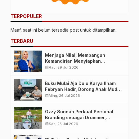
TERPOPULER
Maaf, saat ini belum tersedia post untuk ditampilkan.
TERBARU
Menjaga Nilai, Membangun
Kemandirian Menyiapkan
Kepemimpinan Ekonomi Perempuan
calendar_month
Rab, 29 Jul 2026
yang Berdaya, Akuntabel dan
Berlandaskan Ahlussunnah wal
Buku Mulai Aja Dulu Karya Ilham
Jamaah
Febryan Hadir, Dorong Anak Muda
Berhenti Menunda dan Mulai
calendar_month
Ming, 26 Jul 2026
Bertindak
Ozzy Sunnah Perkuat Personal
Branding sebagai Drummer,
Produser, dan Sutradara Melalui
calendar_month
Sab, 25 Jul 2026
Video Klip AI “Jagalah Cinta”