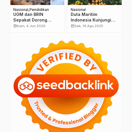
Nasional
Pendidikan
Nasional
D
UGM dan BRIN
Duta Maritim
G
Sepakat Dorong
Indonesia Kunjungi
A
a
Kedaulatan Maritim
Kemnaker, Bahas
T
calendar_month
calendar_month
calendar_month
Kam, 4 Jun 2026
Sab, 16 Agu 2025
Berbasis Pertumbuhan
Program Prioritas
K
Ekonomi dan
Angkatan Kerja Muda
B
Kelestarian
K
Lingkungan