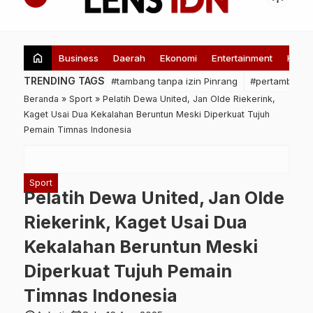
home
Business
Daerah
Ekonomi
Entertainment
Healt
TRENDING TAGS
#tambang tanpa izin Pinrang
#pertambanga
Beranda
»
Sport
»
Pelatih Dewa United, Jan Olde Riekerink,
Kaget Usai Dua Kekalahan Beruntun Meski Diperkuat Tujuh
Pemain Timnas Indonesia
Sport
Pelatih Dewa United, Jan Olde
Riekerink, Kaget Usai Dua
Kekalahan Beruntun Meski
Diperkuat Tujuh Pemain
Timnas Indonesia