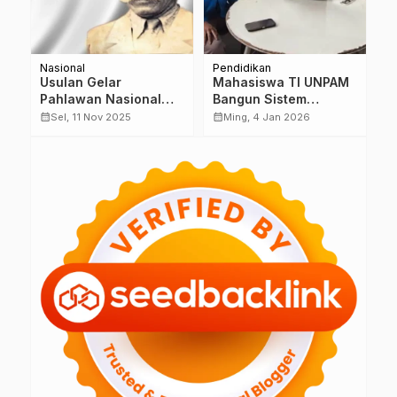
Nasional
Pendidikan
Na
n
Usulan Gelar
Mahasiswa TI UNPAM
D
Pahlawan Nasional
Bangun Sistem
I
a
untuk A.M. Sangadji
Reservasi Modern
S
calendar_month
calendar_month
calendar_month
Sel, 11 Nov 2025
Ming, 4 Jan 2026
Kembali Menguat,
untuk CV Nuansa
T
Maluku Desak
Hunian Gemilang
D
Pemerintah Segera
W
Bertindak
M