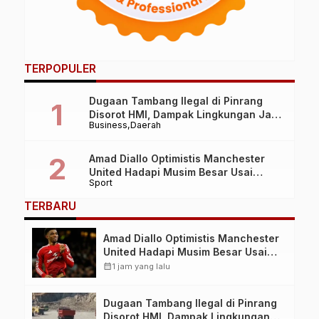
TERPOPULER
Dugaan Tambang Ilegal di Pinrang
Disorot HMI, Dampak Lingkungan Jadi
Business
Daerah
Perhatian
Amad Diallo Optimistis Manchester
United Hadapi Musim Besar Usai
Sport
Imbang 1-1 Lawan PSG
TERBARU
Amad Diallo Optimistis Manchester
United Hadapi Musim Besar Usai
Imbang 1-1 Lawan PSG
calendar_month
1 jam yang lalu
Dugaan Tambang Ilegal di Pinrang
Disorot HMI, Dampak Lingkungan