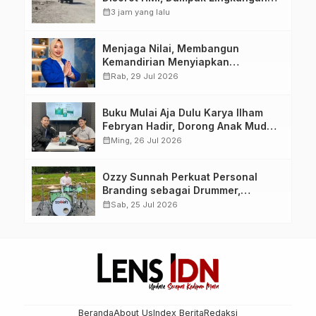
Jadi Perhatian
calendar_month
3 jam yang lalu
Menjaga Nilai, Membangun
Kemandirian Menyiapkan
Kepemimpinan Ekonomi Perempuan
calendar_month
Rab, 29 Jul 2026
yang Berdaya, Akuntabel dan
Berlandaskan Ahlussunnah wal
Buku Mulai Aja Dulu Karya Ilham
Jamaah
Febryan Hadir, Dorong Anak Muda
Berhenti Menunda dan Mulai
calendar_month
Ming, 26 Jul 2026
Bertindak
Ozzy Sunnah Perkuat Personal
Branding sebagai Drummer,
Produser, dan Sutradara Melalui
calendar_month
Sab, 25 Jul 2026
Video Klip AI “Jagalah Cinta”
Beranda
About Us
Index Berita
Redaksi