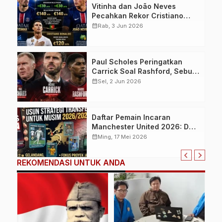
Vitinha dan João Neves
Pecahkan Rekor Cristiano
Ronaldo, Jadi Pemain Portugal
calendar_month
Rab, 3 Jun 2026
Termahal dalam Sejarah
Transfermarkt
Paul Scholes Peringatkan
Carrick Soal Rashford, Sebut
Reuni di Manchester United
calendar_month
Sel, 2 Jun 2026
Berisiko Besar
Daftar Pemain Incaran
Manchester United 2026: Dari
Federico Valverde hingga
calendar_month
Ming, 17 Mei 2026
Wonderkid Christos
Mouzakitis
REKOMENDASI UNTUK ANDA