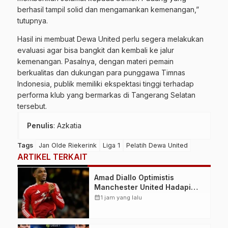
berhasil tampil solid dan mengamankan kemenangan,”
tutupnya.
Hasil ini membuat Dewa United perlu segera melakukan
evaluasi agar bisa bangkit dan kembali ke jalur
kemenangan. Pasalnya, dengan materi pemain
berkualitas dan dukungan para punggawa Timnas
Indonesia, publik memiliki ekspektasi tinggi terhadap
performa klub yang bermarkas di Tangerang Selatan
tersebut.
Penulis
: Azkatia
Tags
Jan Olde Riekerink
Liga 1
Pelatih Dewa United
ARTIKEL TERKAIT
Amad Diallo Optimistis
Manchester United Hadapi
Musim Besar Usai Imbang 1-1
calendar_month
1 jam yang lalu
Lawan PSG