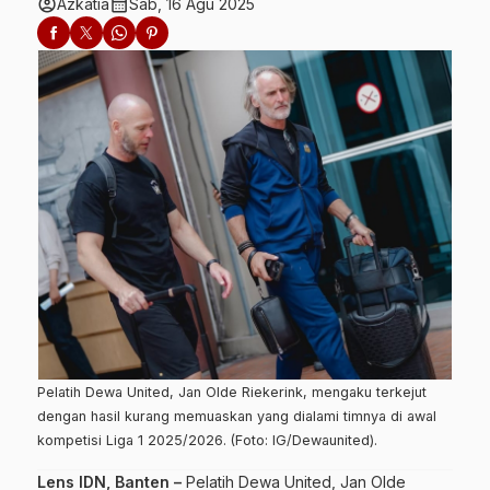
account_circle
calendar_month
Azkatia
Sab, 16 Agu 2025
Pelatih Dewa United, Jan Olde Riekerink, mengaku terkejut
dengan hasil kurang memuaskan yang dialami timnya di awal
kompetisi Liga 1 2025/2026. (Foto: IG/Dewaunited).
Lens IDN, Banten –
Pelatih Dewa United, Jan Olde