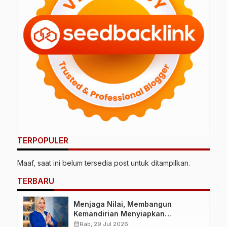
TERPOPULER
Maaf, saat ini belum tersedia post untuk ditampilkan.
TERBARU
Menjaga Nilai, Membangun
Kemandirian Menyiapkan
Kepemimpinan Ekonomi Perempuan
calendar_month
Rab, 29 Jul 2026