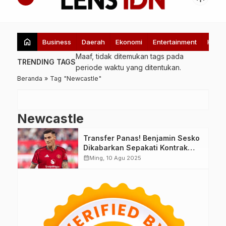
home
Business
Daerah
Ekonomi
Entertainment
Healt
Maaf, tidak ditemukan tags pada
TRENDING TAGS
periode waktu yang ditentukan.
Beranda
»
Tag "Newcastle"
Newcastle
Transfer Panas! Benjamin Sesko
Dikabarkan Sepakati Kontrak
Lisan dengan Manchester United
calendar_month
Ming, 10 Agu 2025
dan Newcastle, RB Leipzig
Tunggu Tawaran Terbaik