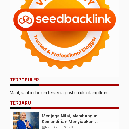
TERPOPULER
Maaf, saat ini belum tersedia post untuk ditampilkan.
TERBARU
Menjaga Nilai, Membangun
Kemandirian Menyiapkan
Kepemimpinan Ekonomi Perempuan
calendar_month
Rab, 29 Jul 2026