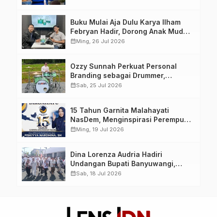
yang Berdaya, Akuntabel dan
Berlandaskan Ahlussunnah wal
Buku Mulai Aja Dulu Karya Ilham
Jamaah
Febryan Hadir, Dorong Anak Muda
Berhenti Menunda dan Mulai
calendar_month
Ming, 26 Jul 2026
Bertindak
Ozzy Sunnah Perkuat Personal
Branding sebagai Drummer,
Produser, dan Sutradara Melalui
calendar_month
Sab, 25 Jul 2026
Video Klip AI “Jagalah Cinta”
15 Tahun Garnita Malahayati
NasDem, Menginspirasi Perempuan
Memimpin Perubahan Bangsa
calendar_month
Ming, 19 Jul 2026
Dina Lorenza Audria Hadiri
Undangan Bupati Banyuwangi,
Saksikan Banyuwangi Ethno
calendar_month
Sab, 18 Jul 2026
Carnival 2026 Bertema “Perang
Bayu”