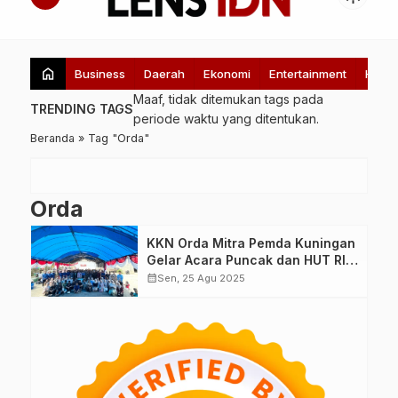
home
Business
Daerah
Ekonomi
Entertainment
Healt
Maaf, tidak ditemukan tags pada
TRENDING TAGS
periode waktu yang ditentukan.
Beranda
»
Tag "Orda"
Orda
KKN Orda Mitra Pemda Kuningan
Gelar Acara Puncak dan HUT RI
ke-80 di Desa Sagaranten
calendar_month
Sen, 25 Agu 2025