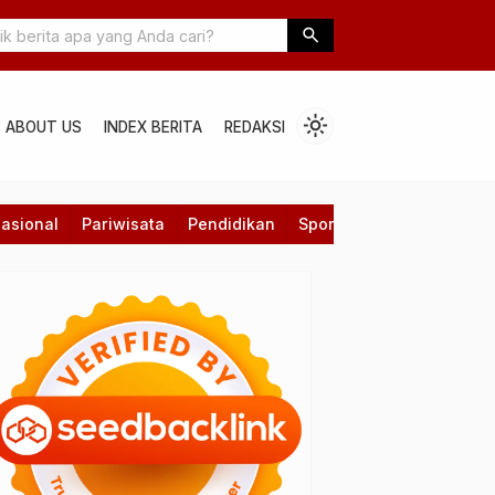
esko Ungkap Alasan Tolak Arsenal dan Fokus Hadapi Laga Kontra 
search
light_mode
ABOUT US
INDEX BERITA
REDAKSI
asional
Pariwisata
Pendidikan
Sport
Technology