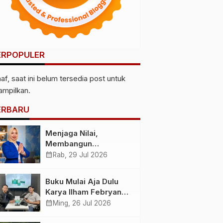
ERPOPULER
af, saat ini belum tersedia post untuk
tampilkan.
ERBARU
Menjaga Nilai,
Membangun
Kemandirian
calendar_month
Rab, 29 Jul 2026
Menyiapkan
Kepemimpinan
Buku Mulai Aja Dulu
Ekonomi Perempuan
Karya Ilham Febryan
yang Berdaya,
Hadir, Dorong Anak
calendar_month
Ming, 26 Jul 2026
Akuntabel dan
Muda Berhenti
Berlandaskan