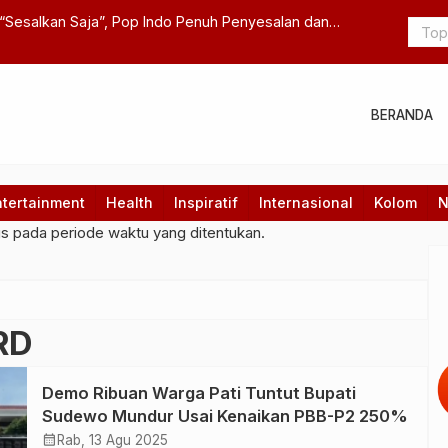
le “Sesalkan Saja”, Pop Indo Penuh Penyesalan dan
Benjamin S
Gunners
BERANDA
ntertainment
Health
Inspiratif
Internasional
Kolom
N
gs pada periode waktu yang ditentukan.
RD
Demo Ribuan Warga Pati Tuntut Bupati
Sudewo Mundur Usai Kenaikan PBB-P2 250%
calendar_month
Rab, 13 Agu 2025