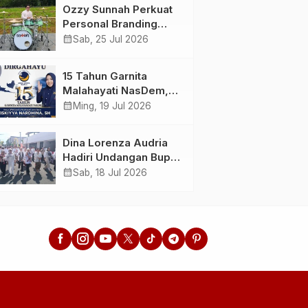
Menunda dan Mulai
Ahlussunnah wal
Ozzy Sunnah Perkuat
Bertindak
Jamaah
Personal Branding
sebagai Drummer,
calendar_month
Sab, 25 Jul 2026
Produser, dan
Sutradara Melalui
15 Tahun Garnita
Video Klip AI “Jagalah
Malahayati NasDem,
Cinta”
Menginspirasi
calendar_month
Ming, 19 Jul 2026
Perempuan Memimpin
Perubahan Bangsa
Dina Lorenza Audria
Hadiri Undangan Bupati
Banyuwangi, Saksikan
calendar_month
Sab, 18 Jul 2026
Banyuwangi Ethno
Carnival 2026 Bertema
“Perang Bayu”