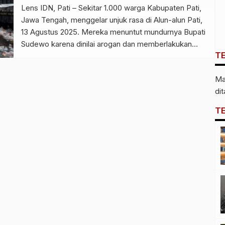
Lens IDN, Pati – Sekitar 1.000 warga Kabupaten Pati,
Jawa Tengah, menggelar unjuk rasa di Alun-alun Pati,
13 Agustus 2025. Mereka menuntut mundurnya Bupati
Sudewo karena dinilai arogan dan memberlakukan
T
kenaikan Pajak Bumi dan Bangunan (PBB-P2) hingga
250 %—langkah yang memicu kemarahan publik. Aksi
Ma
berlangsung di depan Pendopo Kabupaten Pati sejak
di
pagi hari. Walau sejumlah […]
T