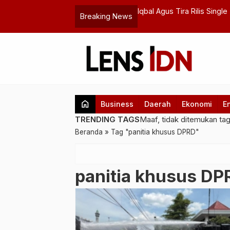
rgi Lewat AZEC Plus Summit 2026 di
Iqbal Agus Tira Rilis Sing
Breaking News
Kerinduan
home
Business
Daerah
Ekonomi
E
TRENDING TAGS
Maaf, tidak ditemukan ta
Beranda
»
Tag "panitia khusus DPRD"
panitia khusus DP