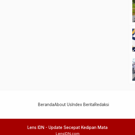
Beranda
About Us
Index Berita
Redaksi
Lens IDN - Update Secepat Kedipan Mata
LensIDN.com