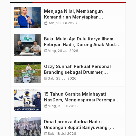
Menjaga Nilai, Membangun
Kemandirian Menyiapkan
Kepemimpinan Ekonomi Perempuan
calendar_month
Rab, 29 Jul 2026
yang Berdaya, Akuntabel dan
Berlandaskan Ahlussunnah wal
Buku Mulai Aja Dulu Karya Ilham
Jamaah
Febryan Hadir, Dorong Anak Muda
Berhenti Menunda dan Mulai
calendar_month
Ming, 26 Jul 2026
Bertindak
Ozzy Sunnah Perkuat Personal
Branding sebagai Drummer,
Produser, dan Sutradara Melalui
calendar_month
Sab, 25 Jul 2026
Video Klip AI “Jagalah Cinta”
15 Tahun Garnita Malahayati
NasDem, Menginspirasi Perempuan
Memimpin Perubahan Bangsa
calendar_month
Ming, 19 Jul 2026
Dina Lorenza Audria Hadiri
Undangan Bupati Banyuwangi,
Saksikan Banyuwangi Ethno
calendar_month
Sab, 18 Jul 2026