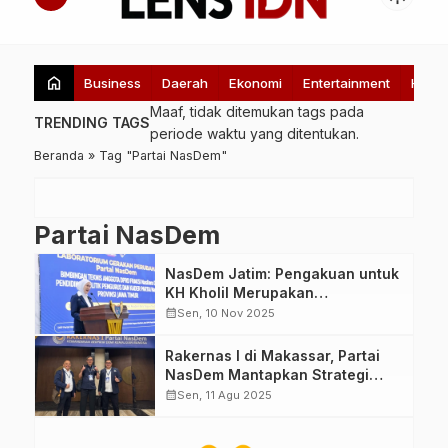
home
Business
Daerah
Ekonomi
Entertainment
Healt
Maaf, tidak ditemukan tags pada
TRENDING TAGS
periode waktu yang ditentukan.
Beranda
»
Tag "Partai NasDem"
Partai NasDem
NasDem Jatim: Pengakuan untuk
KH Kholil Merupakan
Penghormatan bagi Dunia
calendar_month
Sen, 10 Nov 2025
Pesantren
Rakernas I di Makassar, Partai
NasDem Mantapkan Strategi
Menuju Tiga Besar Pemilu 2029
calendar_month
Sen, 11 Agu 2025