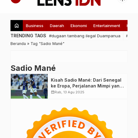
home
Business
Daerah
Ekonomi
Entertainment
Healt
TRENDING TAGS
#dugaan tambang ilegal Duampanua
#pert
Beranda
»
Tag "Sadio Mané"
Sadio Mané
Kisah Sadio Mané: Dari Senegal
ke Eropa, Perjalanan Mimpi yang
Awalnya Tak Dipercaya Sang Ibu
calendar_month
Rab, 13 Agu 2025