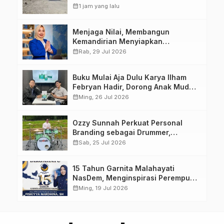
Jadi Perhatian
calendar_month
1 jam yang lalu
Menjaga Nilai, Membangun
Kemandirian Menyiapkan
Kepemimpinan Ekonomi Perempuan
calendar_month
Rab, 29 Jul 2026
yang Berdaya, Akuntabel dan
Berlandaskan Ahlussunnah wal
Buku Mulai Aja Dulu Karya Ilham
Jamaah
Febryan Hadir, Dorong Anak Muda
Berhenti Menunda dan Mulai
calendar_month
Ming, 26 Jul 2026
Bertindak
Ozzy Sunnah Perkuat Personal
Branding sebagai Drummer,
Produser, dan Sutradara Melalui
calendar_month
Sab, 25 Jul 2026
Video Klip AI “Jagalah Cinta”
15 Tahun Garnita Malahayati
NasDem, Menginspirasi Perempuan
Memimpin Perubahan Bangsa
calendar_month
Ming, 19 Jul 2026