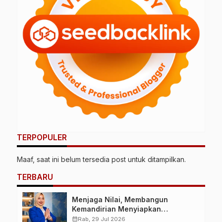
TERPOPULER
Maaf, saat ini belum tersedia post untuk ditampilkan.
TERBARU
Menjaga Nilai, Membangun
Kemandirian Menyiapkan
Kepemimpinan Ekonomi Perempuan
calendar_month
Rab, 29 Jul 2026