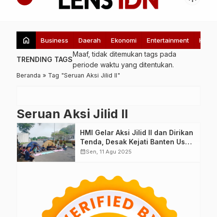
home
Business
Daerah
Ekonomi
Entertainment
Healt
Maaf, tidak ditemukan tags pada
TRENDING TAGS
periode waktu yang ditentukan.
Beranda
»
Tag "Seruan Aksi Jilid II"
Seruan Aksi Jilid II
HMI Gelar Aksi Jilid II dan Dirikan
Tenda, Desak Kejati Banten Usut
Dugaan Korupsi
calendar_month
Sen, 11 Agu 2025