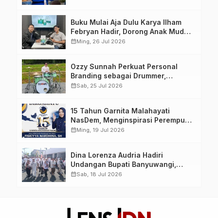
yang Berdaya, Akuntabel dan
Berlandaskan Ahlussunnah wal
Buku Mulai Aja Dulu Karya Ilham
Jamaah
Febryan Hadir, Dorong Anak Muda
Berhenti Menunda dan Mulai
calendar_month
Ming, 26 Jul 2026
Bertindak
Ozzy Sunnah Perkuat Personal
Branding sebagai Drummer,
Produser, dan Sutradara Melalui
calendar_month
Sab, 25 Jul 2026
Video Klip AI “Jagalah Cinta”
15 Tahun Garnita Malahayati
NasDem, Menginspirasi Perempuan
Memimpin Perubahan Bangsa
calendar_month
Ming, 19 Jul 2026
Dina Lorenza Audria Hadiri
Undangan Bupati Banyuwangi,
Saksikan Banyuwangi Ethno
calendar_month
Sab, 18 Jul 2026
Carnival 2026 Bertema “Perang
Bayu”