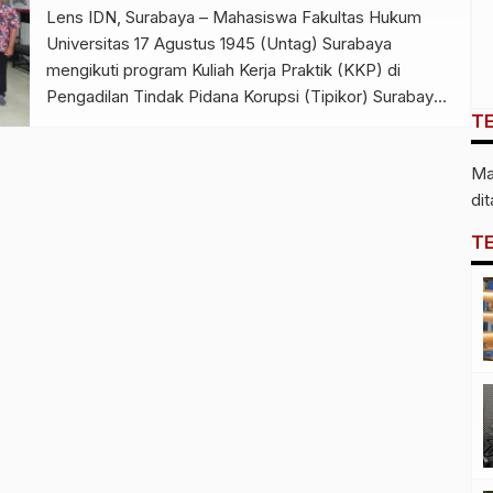
Lens IDN, Surabaya – Mahasiswa Fakultas Hukum
Universitas 17 Agustus 1945 (Untag) Surabaya
mengikuti program Kuliah Kerja Praktik (KKP) di
Pengadilan Tindak Pidana Korupsi (Tipikor) Surabaya.
T
Program magang ini menjadi sarana pembelajaran
langsung bagi mahasiswa untuk memahami proses
Ma
penanganan perkara korupsi secara nyata, sekaligus
di
memperkuat wawasan hukum pidana khusus di luar
bangku perkuliahan. Program KKP […]
T