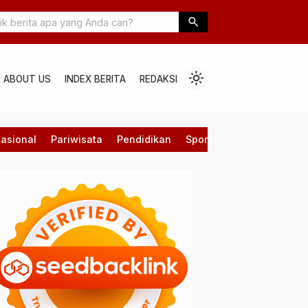
asan Kebangsaan, Kaisar Abu Hanifah Gelar Sosialisasi Empat Pil
search
Sleman
light_mode
ABOUT US
INDEX BERITA
REDAKSI
asional
Pariwisata
Pendidikan
Sport
Technology