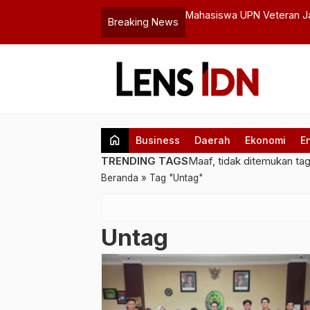
MN: Langkah Baru Reformasi Tata Kelola
Mahasiswa UPN Veteran J
Breaking News
SSC Sidoarjo
home
Business
Daerah
Ekonomi
E
TRENDING TAGS
Maaf, tidak ditemukan ta
Beranda
»
Tag "Untag"
Untag