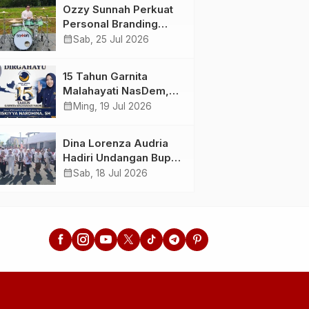
Menunda dan Mulai
Ahlussunnah wal
Ozzy Sunnah Perkuat
Bertindak
Jamaah
Personal Branding
sebagai Drummer,
calendar_month
Sab, 25 Jul 2026
Produser, dan
Sutradara Melalui
15 Tahun Garnita
Video Klip AI “Jagalah
Malahayati NasDem,
Cinta”
Menginspirasi
calendar_month
Ming, 19 Jul 2026
Perempuan Memimpin
Perubahan Bangsa
Dina Lorenza Audria
Hadiri Undangan Bupati
Banyuwangi, Saksikan
calendar_month
Sab, 18 Jul 2026
Banyuwangi Ethno
Carnival 2026 Bertema
“Perang Bayu”