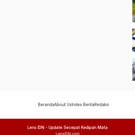
Beranda
About Us
Index Berita
Redaksi
Lens IDN - Update Secepat Kedipan Mata
LensIDN.com