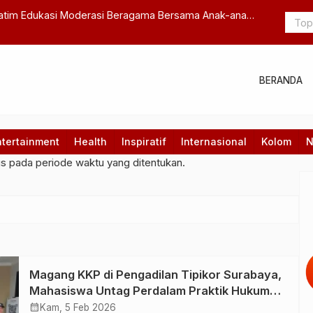
atim Edukasi Moderasi Beragama Bersama Anak-anak
Perkuat Waw
MPR RI di 
BERANDA
ntertainment
Health
Inspiratif
Internasional
Kolom
N
gs pada periode waktu yang ditentukan.
Magang KKP di Pengadilan Tipikor Surabaya,
Mahasiswa Untag Perdalam Praktik Hukum
Pidana Korupsi
calendar_month
Kam, 5 Feb 2026