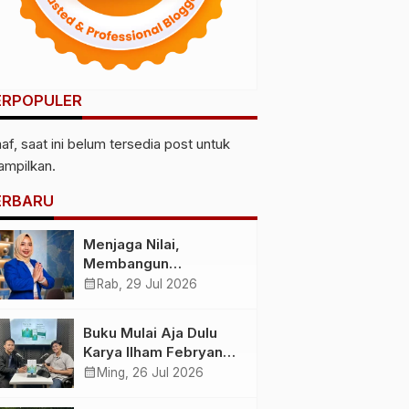
ERPOPULER
af, saat ini belum tersedia post untuk
tampilkan.
ERBARU
Menjaga Nilai,
Membangun
Kemandirian
calendar_month
Rab, 29 Jul 2026
Menyiapkan
Kepemimpinan
Buku Mulai Aja Dulu
Ekonomi Perempuan
Karya Ilham Febryan
yang Berdaya,
Hadir, Dorong Anak
calendar_month
Ming, 26 Jul 2026
Akuntabel dan
Muda Berhenti
Berlandaskan