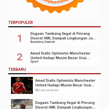
TERPOPULER
Dugaan Tambang Ilegal di Pinrang
Disorot HMI, Dampak Lingkungan Jadi
Business
Daerah
Perhatian
Amad Diallo Optimistis Manchester
United Hadapi Musim Besar Usai
Sport
Imbang 1-1 Lawan PSG
TERBARU
Amad Diallo Optimistis Manchester
United Hadapi Musim Besar Usai
Imbang 1-1 Lawan PSG
calendar_month
3 jam yang lalu
Dugaan Tambang Ilegal di Pinrang
Disorot HMI, Dampak Lingkungan