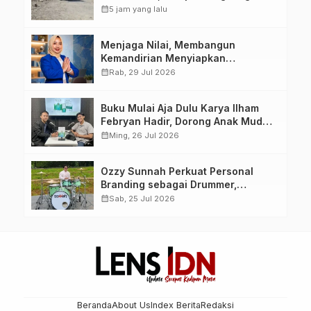
Jadi Perhatian
calendar_month
5 jam yang lalu
Menjaga Nilai, Membangun
Kemandirian Menyiapkan
Kepemimpinan Ekonomi Perempuan
calendar_month
Rab, 29 Jul 2026
yang Berdaya, Akuntabel dan
Berlandaskan Ahlussunnah wal
Buku Mulai Aja Dulu Karya Ilham
Jamaah
Febryan Hadir, Dorong Anak Muda
Berhenti Menunda dan Mulai
calendar_month
Ming, 26 Jul 2026
Bertindak
Ozzy Sunnah Perkuat Personal
Branding sebagai Drummer,
Produser, dan Sutradara Melalui
calendar_month
Sab, 25 Jul 2026
Video Klip AI “Jagalah Cinta”
Beranda
About Us
Index Berita
Redaksi