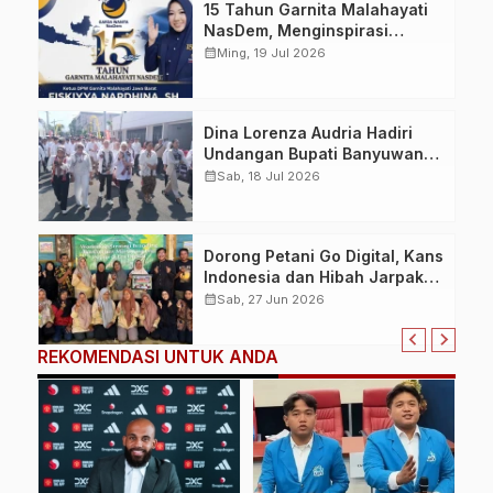
15 Tahun Garnita Malahayati
NasDem, Menginspirasi
Perempuan Memimpin
calendar_month
Ming, 19 Jul 2026
Perubahan Bangsa
Dina Lorenza Audria Hadiri
Undangan Bupati Banyuwangi,
Saksikan Banyuwangi Ethno
calendar_month
Sab, 18 Jul 2026
Carnival 2026 Bertema
“Perang Bayu”
Dorong Petani Go Digital, Kans
Indonesia dan Hibah Jarpak
Gita Pertiwi Gelar Pelatihan
calendar_month
Sab, 27 Jun 2026
Branding dan Content
Marketing
REKOMENDASI UNTUK ANDA