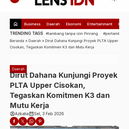
home
Business
Daerah
Ekonomi
Entertainment
Healt
TRENDING TAGS
#tambang tanpa izin Pinrang
#pertambanga
Beranda
»
Daerah
»
Dirut Dahana Kunjungi Proyek PLTA Upper
Cisokan, Tegaskan Komitmen K3 dan Mutu Kerja
Daerah
Dirut Dahana Kunjungi Proyek
PLTA Upper Cisokan,
Tegaskan Komitmen K3 dan
Mutu Kerja
account_circle
calendar_month
Azkatia
Sel, 3 Feb 2026