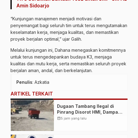
Amin Sidoarjo
“Kunjungan manajemen menjadi motivasi dan
penyemangat bagi seluruh tim untuk terus mengutamakan
keselamatan kerja, menjaga kualitas, dan memastikan
proyek berjalan optimal,” ujar Galih.
Melalui kunjungan ini, Dahana menegaskan komitmennya
untuk terus mengedepankan budaya K3, menjaga
kualitas dan mutu kerja, serta memastikan seluruh proyek
berjalan aman, andal, dan berkelanjutan.
Penulis
: Azkatia
ARTIKEL TERKAIT
Dugaan Tambang Ilegal di
Pinrang Disorot HMI, Dampak
Lingkungan Jadi Perhatian
calendar_month
5 jam yang lalu