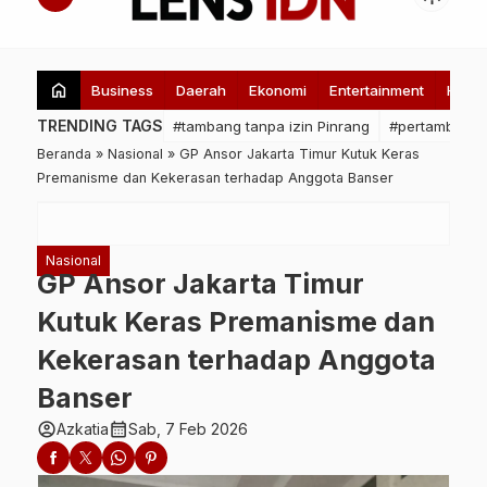
home
Business
Daerah
Ekonomi
Entertainment
Healt
TRENDING TAGS
#tambang tanpa izin Pinrang
#pertambanga
Beranda
»
Nasional
»
GP Ansor Jakarta Timur Kutuk Keras
Premanisme dan Kekerasan terhadap Anggota Banser
Nasional
GP Ansor Jakarta Timur
Kutuk Keras Premanisme dan
Kekerasan terhadap Anggota
Banser
account_circle
calendar_month
Azkatia
Sab, 7 Feb 2026