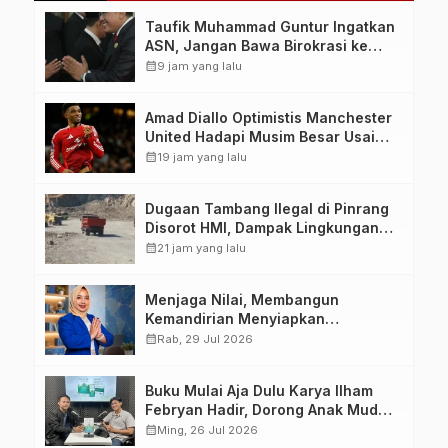
Taufik Muhammad Guntur Ingatkan
ASN, Jangan Bawa Birokrasi ke
Ranah Politik Praktis
calendar_month
9 jam yang lalu
Amad Diallo Optimistis Manchester
United Hadapi Musim Besar Usai
Imbang 1-1 Lawan PSG
calendar_month
19 jam yang lalu
Dugaan Tambang Ilegal di Pinrang
Disorot HMI, Dampak Lingkungan
Jadi Perhatian
calendar_month
21 jam yang lalu
Menjaga Nilai, Membangun
Kemandirian Menyiapkan
Kepemimpinan Ekonomi Perempuan
calendar_month
Rab, 29 Jul 2026
yang Berdaya, Akuntabel dan
Berlandaskan Ahlussunnah wal
Buku Mulai Aja Dulu Karya Ilham
Jamaah
Febryan Hadir, Dorong Anak Muda
Berhenti Menunda dan Mulai
calendar_month
Ming, 26 Jul 2026
Bertindak