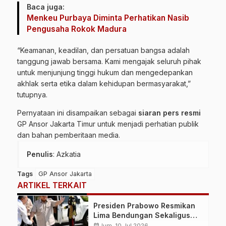
Baca juga:
Menkeu Purbaya Diminta Perhatikan Nasib
Pengusaha Rokok Madura
“Keamanan, keadilan, dan persatuan bangsa adalah
tanggung jawab bersama. Kami mengajak seluruh pihak
untuk menjunjung tinggi hukum dan mengedepankan
akhlak serta etika dalam kehidupan bermasyarakat,”
tutupnya.
Pernyataan ini disampaikan sebagai
siaran pers resmi
GP Ansor Jakarta Timur untuk menjadi perhatian publik
dan bahan pemberitaan media.
Penulis
: Azkatia
Tags
GP Ansor Jakarta
ARTIKEL TERKAIT
Presiden Prabowo Resmikan
Lima Bendungan Sekaligus
dari NTB, Perkuat Ketahanan
calendar_month
Jum, 10 Jul 2026