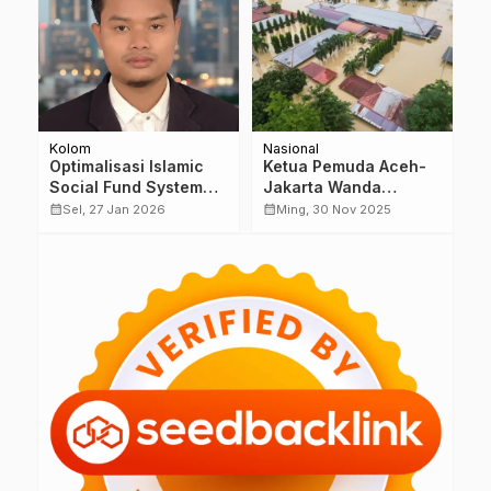
Kolom
Nasional
S
Optimalisasi Islamic
Ketua Pemuda Aceh-
B
Social Fund System
Jakarta Wanda
P
(Zakat, Infaq,
Assyura Perjuangkan
S
calendar_month
calendar_month
calendar_month
Sel, 27 Jan 2026
Ming, 30 Nov 2025
Sedekah, dan Wakaf)
Bantuan Menjangkau
2
terhadap
Seluruh Titik
K
Pengembangan Sektor
Terdampak
J
Usaha Kecil dalam
Pemanfaatan The
window of opportunity
Tahun 2020-2030 di
Indonesia