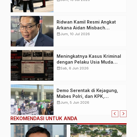
Air dan Swasembada Pangan
Nasional
Ridwan Kamil Resmi Angkat
Arkana Aidan Misbach
sebagai Anak, Permohonan
calendar_month
Jum, 10 Jul 2026
Dikabulkan Pengadilan Agama
Bandung
Meningkatnya Kasus Kriminal
dengan Pelaku Usia Muda
Picu Diskusi Baru terkait
calendar_month
Sab, 6 Jun 2026
Solusi Parenting dan
Mentoring Webware Security
dan Humanware Security
Demo Serentak di Kejagung,
Mabes Polri, dan KPK,
Mahasiswa Tuntut
calendar_month
Jum, 5 Jun 2026
Pengusutan Dana Reses
Agung Bagus Pratiksa Linggih
REKOMENDASI UNTUK ANDA