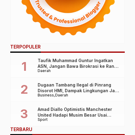
TERPOPULER
Taufik Muhammad Guntur Ingatkan
ASN, Jangan Bawa Birokrasi ke Ranah
Daerah
Politik Praktis
Dugaan Tambang Ilegal di Pinrang
Disorot HMI, Dampak Lingkungan Jadi
Business
Daerah
Perhatian
Amad Diallo Optimistis Manchester
United Hadapi Musim Besar Usai
Sport
Imbang 1-1 Lawan PSG
TERBARU