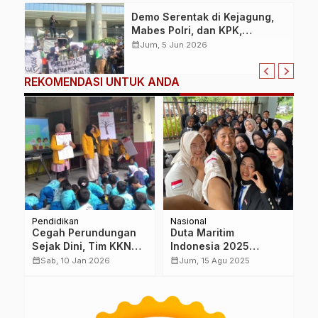
dan Humanware Security
Demo Serentak di Kejagung,
Mabes Polri, dan KPK,
Mahasiswa Tuntut
calendar_month
Jum, 5 Jun 2026
Pengusutan Dana Reses
Agung Bagus Pratiksa Linggih
REKOMENDASI UNTUK ANDA
Pendidikan
Nasional
En
Cegah Perundungan
Duta Maritim
N
Sejak Dini, Tim KKN
Indonesia 2025
M
Untidar Gelar Edukasi
Sambangi DPR RI,
B
calendar_month
calendar_month
calendar_month
Sab, 10 Jan 2026
Jum, 15 Agu 2025
Karakter di SDN Tidar
Tamsil Lingrung
3
Dorong Pemuda
Wujudkan Poros
Maritim Dunia