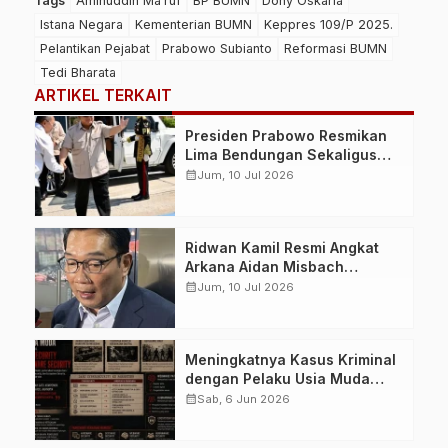
Tags
Aminuddin Ma’ruf
BP BUMN
Dony Oskaria
Istana Negara
Kementerian BUMN
Keppres 109/P 2025.
Pelantikan Pejabat
Prabowo Subianto
Reformasi BUMN
Tedi Bharata
ARTIKEL TERKAIT
Presiden Prabowo Resmikan
Lima Bendungan Sekaligus
dari NTB, Perkuat Ketahanan
calendar_month
Jum, 10 Jul 2026
Air dan Swasembada Pangan
Nasional
Ridwan Kamil Resmi Angkat
Arkana Aidan Misbach
sebagai Anak, Permohonan
calendar_month
Jum, 10 Jul 2026
Dikabulkan Pengadilan Agama
Bandung
Meningkatnya Kasus Kriminal
dengan Pelaku Usia Muda
Picu Diskusi Baru terkait
calendar_month
Sab, 6 Jun 2026
Solusi Parenting dan
Mentoring Webware Security