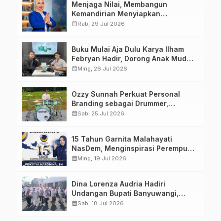
Menjaga Nilai, Membangun
Kemandirian Menyiapkan
Kepemimpinan Ekonomi Perempuan
calendar_month
Rab, 29 Jul 2026
yang Berdaya, Akuntabel dan
Berlandaskan Ahlussunnah wal
Buku Mulai Aja Dulu Karya Ilham
Jamaah
Febryan Hadir, Dorong Anak Muda
Berhenti Menunda dan Mulai
calendar_month
Ming, 26 Jul 2026
Bertindak
Ozzy Sunnah Perkuat Personal
Branding sebagai Drummer,
Produser, dan Sutradara Melalui
calendar_month
Sab, 25 Jul 2026
Video Klip AI “Jagalah Cinta”
15 Tahun Garnita Malahayati
NasDem, Menginspirasi Perempuan
Memimpin Perubahan Bangsa
calendar_month
Ming, 19 Jul 2026
Dina Lorenza Audria Hadiri
Undangan Bupati Banyuwangi,
Saksikan Banyuwangi Ethno
calendar_month
Sab, 18 Jul 2026
Carnival 2026 Bertema “Perang