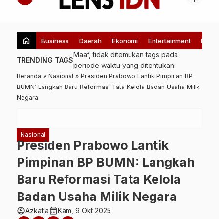
home
Business
Daerah
Ekonomi
Entertainment
Healt
Maaf, tidak ditemukan tags pada
TRENDING TAGS
periode waktu yang ditentukan.
Beranda
»
Nasional
»
Presiden Prabowo Lantik Pimpinan BP
BUMN: Langkah Baru Reformasi Tata Kelola Badan Usaha Milik
Negara
Nasional
Presiden Prabowo Lantik
Pimpinan BP BUMN: Langkah
Baru Reformasi Tata Kelola
Badan Usaha Milik Negara
account_circle
calendar_month
Azkatia
Kam, 9 Okt 2025