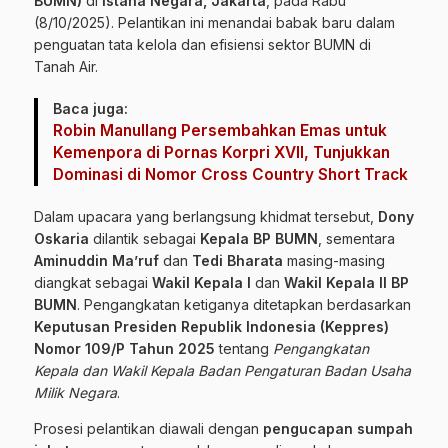
BUMN)
di
Istana Negara, Jakarta
, pada Rabu
(8/10/2025). Pelantikan ini menandai babak baru dalam
penguatan tata kelola dan efisiensi sektor BUMN di
Tanah Air.
Baca juga:
Robin Manullang Persembahkan Emas untuk
Kemenpora di Pornas Korpri XVII, Tunjukkan
Dominasi di Nomor Cross Country Short Track
Dalam upacara yang berlangsung khidmat tersebut,
Dony
Oskaria
dilantik sebagai
Kepala BP BUMN
, sementara
Aminuddin Ma’ruf
dan
Tedi Bharata
masing-masing
diangkat sebagai
Wakil Kepala I
dan
Wakil Kepala II BP
BUMN
. Pengangkatan ketiganya ditetapkan berdasarkan
Keputusan Presiden Republik Indonesia (Keppres)
Nomor 109/P Tahun 2025
tentang
Pengangkatan
Kepala dan Wakil Kepala Badan Pengaturan Badan Usaha
Milik Negara
.
Prosesi pelantikan diawali dengan
pengucapan sumpah