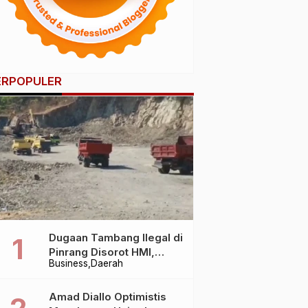
ERPOPULER
Dugaan Tambang Ilegal di
Pinrang Disorot HMI,
Business
Daerah
Dampak Lingkungan Jadi
Perhatian
Amad Diallo Optimistis