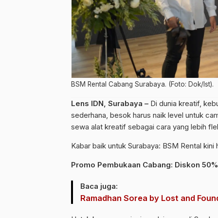
BSM Rental Cabang Surabaya. (Foto: Dok/Ist).
Lens IDN, Surabaya –
Di dunia kreatif, ke
sederhana, besok harus naik level untuk ca
sewa alat kreatif sebagai cara yang lebih fle
Kabar baik untuk Surabaya: BSM Rental kini
Promo Pembukaan Cabang: Diskon 50%
Baca juga:
Ramadhan Sorea by Lost and Foun