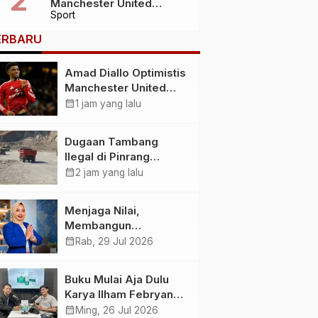
Manchester United
Sport
Hadapi Musim Besar Usai
Imbang 1-1 Lawan PSG
ERBARU
Amad Diallo Optimistis
Manchester United
Hadapi Musim Besar
calendar_month
1 jam yang lalu
Usai Imbang 1-1 Lawan
PSG
Dugaan Tambang
Ilegal di Pinrang
Disorot HMI, Dampak
calendar_month
2 jam yang lalu
Lingkungan Jadi
Perhatian
Menjaga Nilai,
Membangun
Kemandirian
calendar_month
Rab, 29 Jul 2026
Menyiapkan
Kepemimpinan
Buku Mulai Aja Dulu
Ekonomi Perempuan
Karya Ilham Febryan
yang Berdaya,
Hadir, Dorong Anak
calendar_month
Ming, 26 Jul 2026
Akuntabel dan