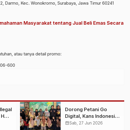
2, Darmo, Kec. Wonokromo, Surabaya, Jawa Timur 60241
emahaman Masyarakat tentang Jual Beli Emas Secara
tuhan, atau tanya detail promo:
306-600
legal
Dorong Petani Go
 HMI,
Digital, Kans Indonesia
an
dan Hibah Jarpak Gita
calendar_month
Sab, 27 Jun 2026
Pertiwi Gelar Pelatihan