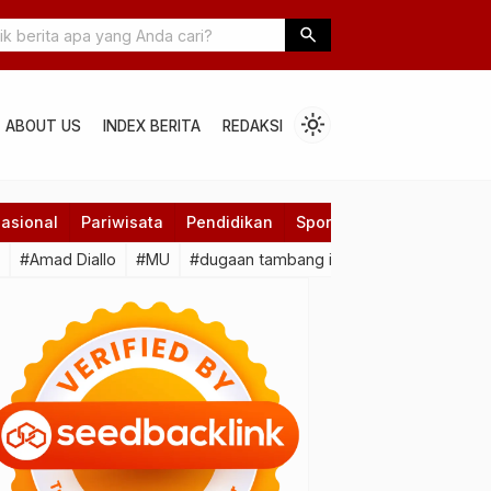
nal Dompu Menginspirasi Generasi Muda untuk Berkarya dan
search
an Budaya Lokal
light_mode
ABOUT US
INDEX BERITA
REDAKSI
asional
Pariwisata
Pendidikan
Sport
Technology
#Amad Diallo
#MU
#dugaan tambang ilegal Duampanua
#