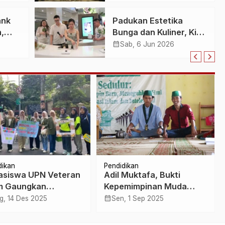
Branding dan Content
ank
Padukan Estetika
Marketing
,
Bunga dan Kuliner, Kiri
p
Matcha Resmi Hadir
calendar_month
Sab, 6 Jun 2026
gi
Sebagai Kafe Matcha
Jawa
Premium Pertama
Berkonsep Floral di
Indonesia
dikan
Pendidikan
siswa UPN Veteran
Adil Muktafa, Bukti
m Gaungkan
Kepemimpinan Muda
rnisasi Beragama di
yang Menggerakkan HMI
calendar_month
g, 14 Des 2025
Sen, 1 Sep 2025
Taman Bungkul
(MPO) Yogyakarta
baya