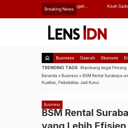
estasi Anak Muda di Tengah
Kisah Sadio Mané: Dari Se
Breaking News
…
Dipercaya Sang Ibu
home
Business
Daerah
Ekonomi
E
TRENDING TAGS
#tambang ilegal Pinrang
Beranda
»
Business
»
BSM Rental Surabaya unt
Kualitas, Fleksibilitas Jadi Kunci
Business
BSM Rental Suraba
yang Lebih Efisien