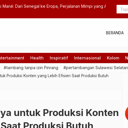
negal ke Eropa, Perjalanan Mimpi yang Awalnya Tak
Dedikasi O
Melestarik
BERANDA
ntertainment
Health
Inspiratif
Internasional
Kolom
N
#tambang tanpa izin Pinrang
#pertambangan Sulawesi Selatan
uk Produksi Konten yang Lebih Efisien Saat Produksi Butuh
ya untuk Produksi Konten
 Saat Produksi Butuh