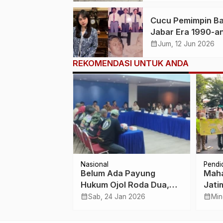
Cucu Pemimpin B
Jabar Era 1990-an
Nida Ghaida F Sia
calendar_month
Jum, 12 Jun 2026
Menggerakkan La
REKOMENDASI UNTUK ANDA
Ekonomi Kreatif 
Barat
Nasional
Pendi
 UIN Jakarta
Belum Ada Payung
Maha
lan Ciputat,
Hukum Ojol Roda Dua,
Jati
pus Jadi
Komdigi Akui
Mode
calendar_month
calendar_month
i 2026
Sab, 24 Jan 2026
Min
a MBG
Keterbatasan Tindakan
CFD 
terhadap Aplikator
Sura