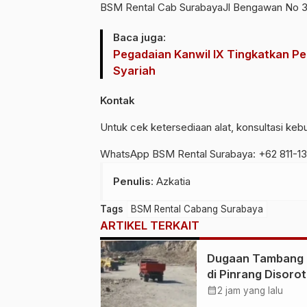
BSM Rental Cab SurabayaJl Bengawan No 3
Baca juga:
Pegadaian Kanwil IX Tingkatkan P
Syariah
Kontak
Untuk cek ketersediaan alat, konsultasi kebu
WhatsApp BSM Rental Surabaya: +62 811-1
Penulis
: Azkatia
Tags
BSM Rental Cabang Surabaya
ARTIKEL TERKAIT
Dugaan Tambang I
di Pinrang Disorot
Dampak Lingkung
calendar_month
2 jam yang lalu
Jadi Perhatian