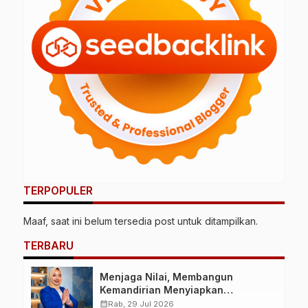
TERPOPULER
Maaf, saat ini belum tersedia post untuk ditampilkan.
TERBARU
Menjaga Nilai, Membangun
Kemandirian Menyiapkan
Kepemimpinan Ekonomi Perempuan
calendar_month
Rab, 29 Jul 2026