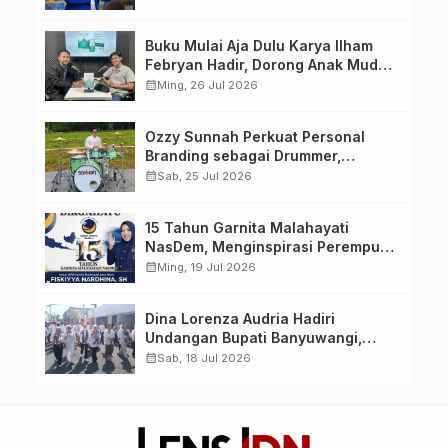
yang Berdaya, Akuntabel dan
Berlandaskan Ahlussunnah wal
Buku Mulai Aja Dulu Karya Ilham
Jamaah
Febryan Hadir, Dorong Anak Muda
Berhenti Menunda dan Mulai
calendar_month
Ming, 26 Jul 2026
Bertindak
Ozzy Sunnah Perkuat Personal
Branding sebagai Drummer,
Produser, dan Sutradara Melalui
calendar_month
Sab, 25 Jul 2026
Video Klip AI “Jagalah Cinta”
15 Tahun Garnita Malahayati
NasDem, Menginspirasi Perempuan
Memimpin Perubahan Bangsa
calendar_month
Ming, 19 Jul 2026
Dina Lorenza Audria Hadiri
Undangan Bupati Banyuwangi,
Saksikan Banyuwangi Ethno
calendar_month
Sab, 18 Jul 2026
Carnival 2026 Bertema “Perang
Bayu”