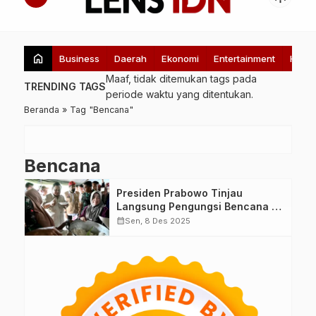
home
Business
Daerah
Ekonomi
Entertainment
Healt
Maaf, tidak ditemukan tags pada
TRENDING TAGS
periode waktu yang ditentukan.
Beranda
»
Tag "Bencana"
Bencana
Presiden Prabowo Tinjau
Langsung Pengungsi Bencana di
Bireuen Aceh, Pastikan
calendar_month
Sen, 8 Des 2025
Kebutuhan Warga Terpenuhi