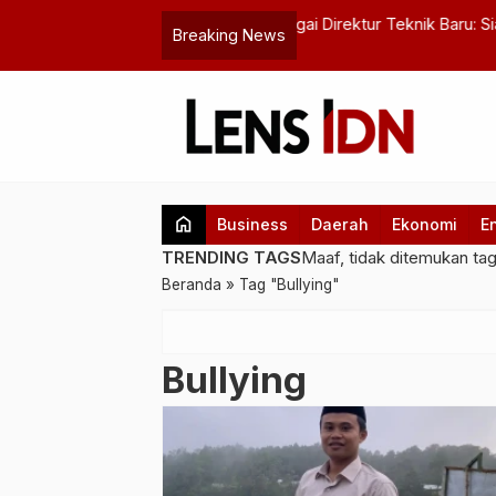
ai Direktur Teknik Baru: Siap Angkat
Refleksi Kritis Gerakan E
Breaking News
Stigma dan Penunggangan 
home
Business
Daerah
Ekonomi
E
TRENDING TAGS
Maaf, tidak ditemukan ta
Beranda
»
Tag "Bullying"
Bullying