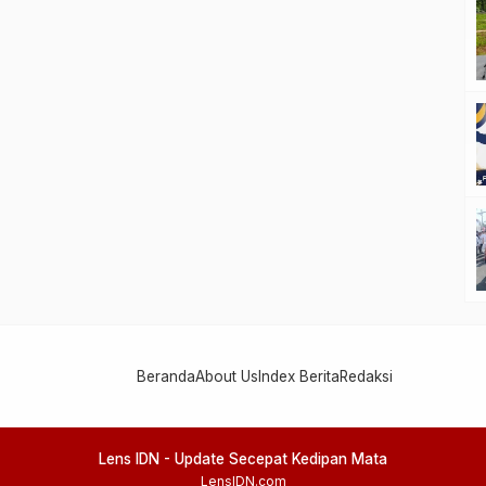
Beranda
About Us
Index Berita
Redaksi
Lens IDN - Update Secepat Kedipan Mata
LensIDN.com