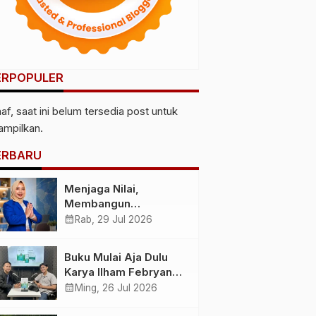
ERPOPULER
af, saat ini belum tersedia post untuk
tampilkan.
ERBARU
Menjaga Nilai,
Membangun
Kemandirian
calendar_month
Rab, 29 Jul 2026
Menyiapkan
Kepemimpinan
Buku Mulai Aja Dulu
Ekonomi Perempuan
Karya Ilham Febryan
yang Berdaya,
Hadir, Dorong Anak
calendar_month
Ming, 26 Jul 2026
Akuntabel dan
Muda Berhenti
Berlandaskan