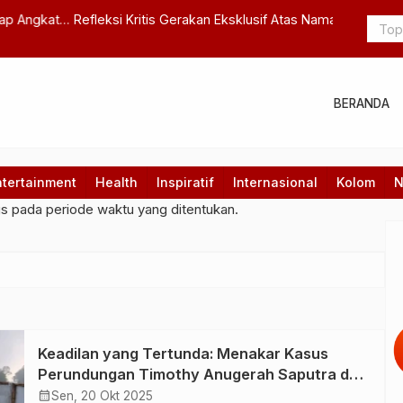
ksklusif Atas Nama Madura sebagai Upaya Melawan
Dilema PKW
Modal di Ruang Publik
BERANDA
ntertainment
Health
Inspiratif
Internasional
Kolom
N
gs pada periode waktu yang ditentukan.
Keadilan yang Tertunda: Menakar Kasus
Perundungan Timothy Anugerah Saputra dari
Perspektif Hukum dan Kegagalan Sistemik
calendar_month
Sen, 20 Okt 2025