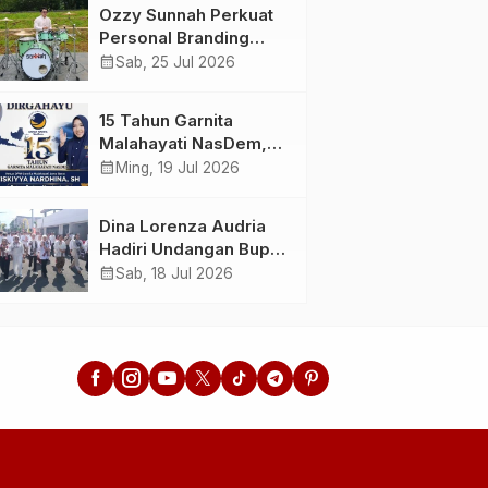
Menunda dan Mulai
Ahlussunnah wal
Ozzy Sunnah Perkuat
Bertindak
Jamaah
Personal Branding
sebagai Drummer,
calendar_month
Sab, 25 Jul 2026
Produser, dan
Sutradara Melalui
15 Tahun Garnita
Video Klip AI “Jagalah
Malahayati NasDem,
Cinta”
Menginspirasi
calendar_month
Ming, 19 Jul 2026
Perempuan Memimpin
Perubahan Bangsa
Dina Lorenza Audria
Hadiri Undangan Bupati
Banyuwangi, Saksikan
calendar_month
Sab, 18 Jul 2026
Banyuwangi Ethno
Carnival 2026 Bertema
“Perang Bayu”