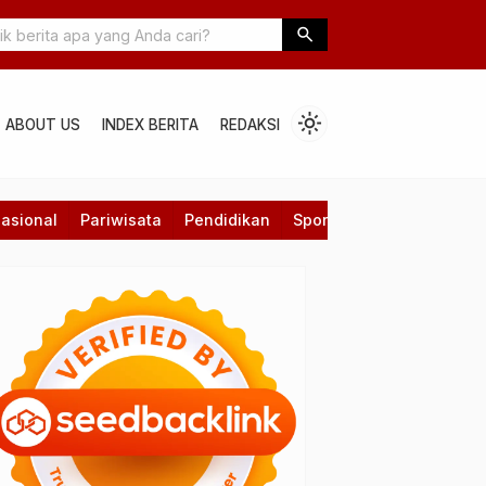
TT: Antara Kepastian Hukum dan Realitas “Karyawan Abadi Kontra
search
light_mode
ABOUT US
INDEX BERITA
REDAKSI
asional
Pariwisata
Pendidikan
Sport
Technology