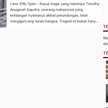
Lens IDN, Opini – Kasus tragis yang menimpa Timothy
Anugerah Saputra, seorang mahasiswa yang
kehilangan nyawanya akibat perundungan, telah
mengguncang nurani bangsa. Tragedi ini bukan hanya
T
tentang hilangnya satu nyawa muda yang penuh
potensi, melainkan juga potret buram dari kegagalan
Ma
sistem hukum dan dunia pendidikan dalam
di
memberikan perlindungan terhadap warganya.
Peristiwa ini menegaskan bahwa kekerasan […]
T