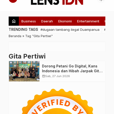
home
Business
Daerah
Ekonomi
Entertainment
Healt
TRENDING TAGS
#dugaan tambang ilegal Duampanua
#pert
Beranda
»
Tag "Gita Pertiwi"
Gita Pertiwi
Dorong Petani Go Digital, Kans
Indonesia dan Hibah Jarpak Gita
Pertiwi Gelar Pelatihan Branding
calendar_month
Sab, 27 Jun 2026
dan Content Marketing