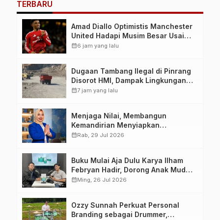
TERBARU
Amad Diallo Optimistis Manchester
United Hadapi Musim Besar Usai
Imbang 1-1 Lawan PSG
calendar_month
6 jam yang lalu
Dugaan Tambang Ilegal di Pinrang
Disorot HMI, Dampak Lingkungan
Jadi Perhatian
calendar_month
7 jam yang lalu
Menjaga Nilai, Membangun
Kemandirian Menyiapkan
Kepemimpinan Ekonomi Perempuan
calendar_month
Rab, 29 Jul 2026
yang Berdaya, Akuntabel dan
Berlandaskan Ahlussunnah wal
Buku Mulai Aja Dulu Karya Ilham
Jamaah
Febryan Hadir, Dorong Anak Muda
Berhenti Menunda dan Mulai
calendar_month
Ming, 26 Jul 2026
Bertindak
Ozzy Sunnah Perkuat Personal
Branding sebagai Drummer,