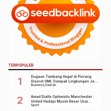
TERPOPULER
Dugaan Tambang Ilegal di Pinrang
Disorot HMI, Dampak Lingkungan Jadi
Business
Daerah
Perhatian
Amad Diallo Optimistis Manchester
United Hadapi Musim Besar Usai
Sport
Imbang 1-1 Lawan PSG