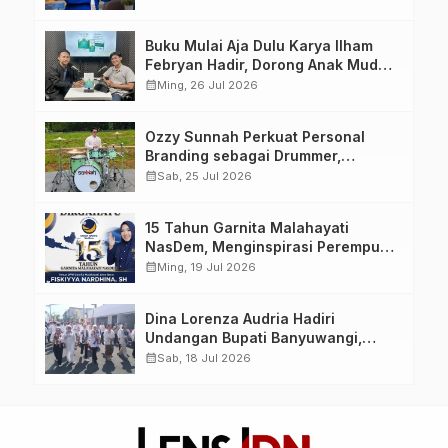
yang Berdaya, Akuntabel dan
Berlandaskan Ahlussunnah wal
Buku Mulai Aja Dulu Karya Ilham
Jamaah
Febryan Hadir, Dorong Anak Muda
Berhenti Menunda dan Mulai
calendar_month
Ming, 26 Jul 2026
Bertindak
Ozzy Sunnah Perkuat Personal
Branding sebagai Drummer,
Produser, dan Sutradara Melalui
calendar_month
Sab, 25 Jul 2026
Video Klip AI “Jagalah Cinta”
15 Tahun Garnita Malahayati
NasDem, Menginspirasi Perempuan
Memimpin Perubahan Bangsa
calendar_month
Ming, 19 Jul 2026
Dina Lorenza Audria Hadiri
Undangan Bupati Banyuwangi,
Saksikan Banyuwangi Ethno
calendar_month
Sab, 18 Jul 2026
Carnival 2026 Bertema “Perang
Bayu”