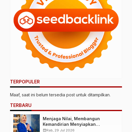
TERPOPULER
Maaf, saat ini belum tersedia post untuk ditampilkan.
TERBARU
Menjaga Nilai, Membangun
Kemandirian Menyiapkan
Kepemimpinan Ekonomi Perempuan
calendar_month
Rab, 29 Jul 2026