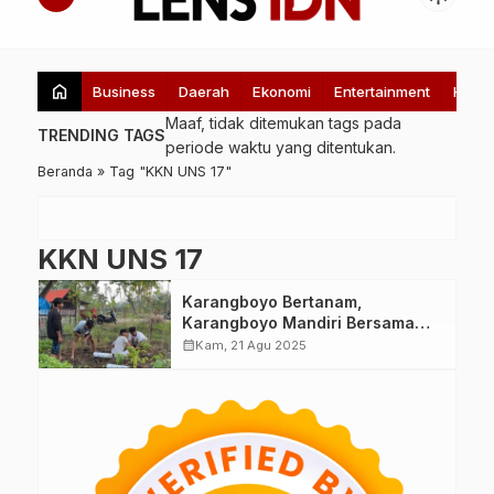
home
Business
Daerah
Ekonomi
Entertainment
Healt
Maaf, tidak ditemukan tags pada
TRENDING TAGS
periode waktu yang ditentukan.
Beranda
»
Tag "KKN UNS 17"
KKN UNS 17
Karangboyo Bertanam,
Karangboyo Mandiri Bersama
KKN UNS 17
calendar_month
Kam, 21 Agu 2025