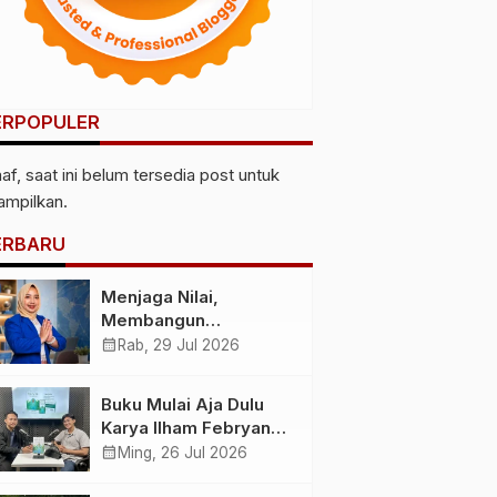
ERPOPULER
af, saat ini belum tersedia post untuk
tampilkan.
ERBARU
Menjaga Nilai,
Membangun
Kemandirian
calendar_month
Rab, 29 Jul 2026
Menyiapkan
Kepemimpinan
Buku Mulai Aja Dulu
Ekonomi Perempuan
Karya Ilham Febryan
yang Berdaya,
Hadir, Dorong Anak
calendar_month
Ming, 26 Jul 2026
Akuntabel dan
Muda Berhenti
Berlandaskan