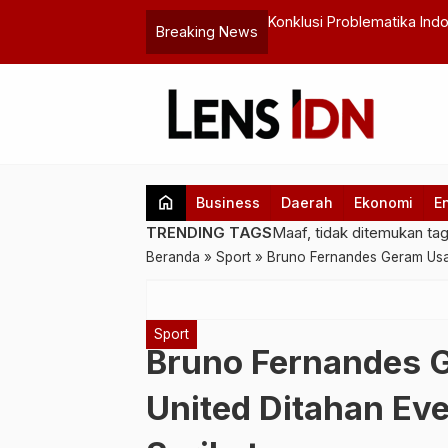
g Hatta
Pastikan Kesiapan Kelistr
Breaking News
…
Sulawesi II Melakukan Gel
home
Business
Daerah
Ekonomi
E
TRENDING TAGS
Maaf, tidak ditemukan ta
Beranda
»
Sport
»
Bruno Fernandes Geram Usai
Sport
Bruno Fernandes 
United Ditahan Eve