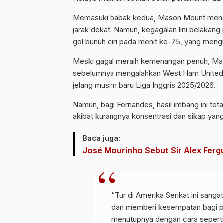
Memasuki babak kedua, Mason Mount meng
jarak dekat. Namun, kegagalan lini belaka
gol bunuh diri pada menit ke-75, yang mengu
Meski gagal meraih kemenangan penuh, Manc
sebelumnya mengalahkan West Ham United d
jelang musim baru Liga Inggris 2025/2026.
Namun, bagi Fernandes, hasil imbang ini te
akibat kurangnya konsentrasi dan sikap ya
Baca juga:
José Mourinho Sebut Sir Alex Fergu
“Tur di Amerika Serikat ini san
dan memberi kesempatan bagi pem
menutupnya dengan cara seperti 