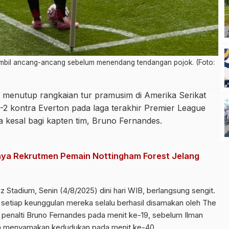
mbil ancang-ancang sebelum menendang tendangan pojok. (Foto:
menutup rangkaian tur pramusim di Amerika Serikat
-2 kontra Everton pada laga terakhir Premier League
 kesal bagi kapten tim, Bruno Fernandes.
nnya Rekrutmen Pemain Nottingham Forest Jelang
Stadium, Senin (4/8/2025) dini hari WIB, berlangsung sengit.
setiap keunggulan mereka selalu berhasil disamakan oleh The
i penalti Bruno Fernandes pada menit ke-19, sebelum Ilman
n menyamakan kedudukan pada menit ke-40.