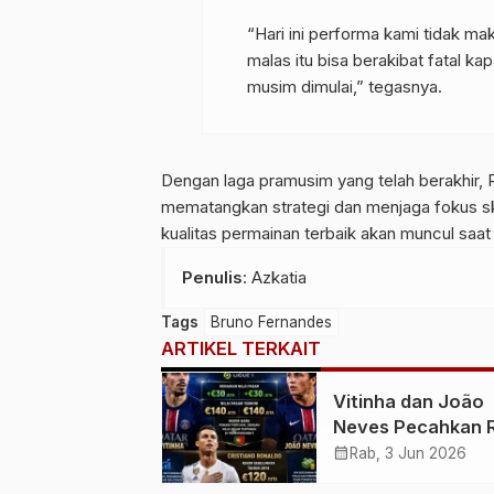
“Hari ini performa kami tidak ma
malas itu bisa berakibat fatal k
musim dimulai,” tegasnya.
Dengan laga pramusim yang telah berakhir,
mematangkan strategi dan menjaga fokus s
kualitas permainan terbaik akan muncul saat
Penulis
: Azkatia
Tags
Bruno Fernandes
ARTIKEL TERKAIT
Vitinha dan João
Neves Pecahkan 
Cristiano Ronaldo
calendar_month
Rab, 3 Jun 2026
Pemain Portugal