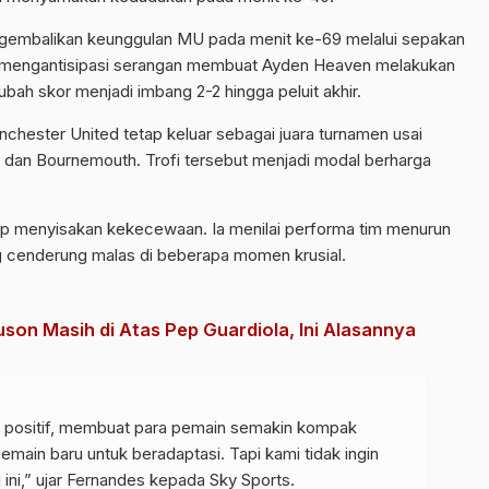
embalikan keunggulan MU pada menit ke-69 melalui sepakan
ng mengantisipasi serangan membuat Ayden Heaven melakukan
bah skor menjadi imbang 2-2 hingga peluit akhir.
hester United tetap keluar sebagai juara turnamen usai
an Bournemouth. Trofi tersebut menjadi modal berharga
tap menyisakan kekecewaan. Ia menilai performa tim menurun
ng cenderung malas di beberapa momen krusial.
son Masih di Atas Pep Guardiola, Ini Alasannya
gat positif, membuat para pemain semakin kompak
ain baru untuk beradaptasi. Tapi kami tidak ingin
ini,” ujar Fernandes kepada Sky Sports.