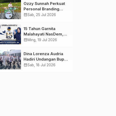
Menunda dan Mulai
Ahlussunnah wal
Ozzy Sunnah Perkuat
Bertindak
Jamaah
Personal Branding
sebagai Drummer,
calendar_month
Sab, 25 Jul 2026
Produser, dan
Sutradara Melalui
15 Tahun Garnita
Video Klip AI “Jagalah
Malahayati NasDem,
Cinta”
Menginspirasi
calendar_month
Ming, 19 Jul 2026
Perempuan Memimpin
Perubahan Bangsa
Dina Lorenza Audria
Hadiri Undangan Bupati
Banyuwangi, Saksikan
calendar_month
Sab, 18 Jul 2026
Banyuwangi Ethno
Carnival 2026 Bertema
“Perang Bayu”