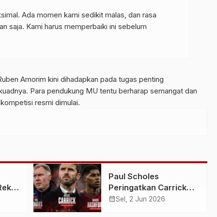
ksimal. Ada momen kami sedikit malas, dan rasa
apan saja. Kami harus memperbaiki ini sebelum
 Ruben Amorim kini dihadapkan pada tugas penting
kuadnya. Para pendukung MU tentu berharap semangat dan
 kompetisi resmi dimulai.
Paul Scholes
Rekor
Peringatkan Carrick
, Jadi
Soal Rashford, Sebut
calendar_month
Sel, 2 Jun 2026
Reuni di Manchester