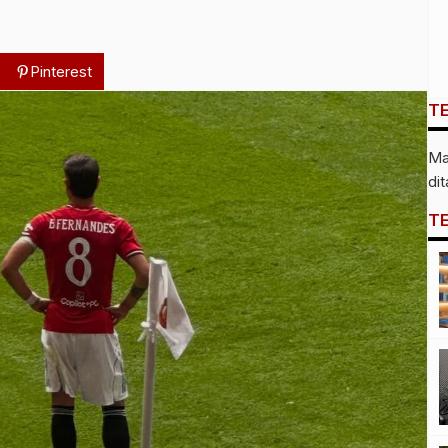
Pinterest
T
Ma
di
T