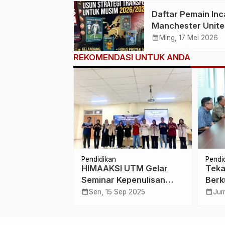
Termahal dalam
Daftar Pemain Inc
Sejarah Transfer
Manchester Unite
2026: Dari Federi
calendar_month
Ming, 17 Mei 2026
Valverde hingga
REKOMENDASI UNTUK ANDA
Wonderkid Christ
Mouzakitis
Pendidikan
Pendi
ectric Trolley
HIMAAKSI UTM Gelar
Tek
iterapkan
Seminar Kepenulisan
Berk
unjang
Hadirkan Alumni
Nilai
calendar_month
calendar_month
es 2025
Sen, 15 Sep 2025
Jum
itas Kelompok
Perg
 di Kelurahan