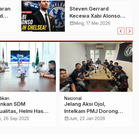
United Berisiko Besar
aran
Steven Gerrard
markt
d
Kecewa Xabi Alonso
co
Pilih Chelsea: Liverpool
calendar_month
Ming, 17 Mei 2026
Dinilai Terlambat
os
Bertindak
dikan
Nasional
ankan SDM
Jelang Aksi Ojol,
ualitas, Helmi Hasan
Intelkam PMJ Dorong
 UICI Berbeda dari
Koalisi Ojol Nasional
calendar_month
, 26 Sep 2025
Jum, 23 Jan 2026
uruan Tinggi Lain
Tempuh Jalur Audiensi