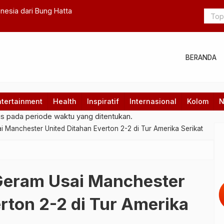
ikan Nataru 2025/2026, PLN Nusa Daya Unit Pelaksana
Presiden P
ar Peralatan dan Personel Yantek
Komitmen I
BERANDA
ntertainment
Health
Inspiratif
Internasional
Kolom
N
gs pada periode waktu yang ditentukan.
 Manchester United Ditahan Everton 2-2 di Tur Amerika Serikat
Geram Usai Manchester
rton 2-2 di Tur Amerika