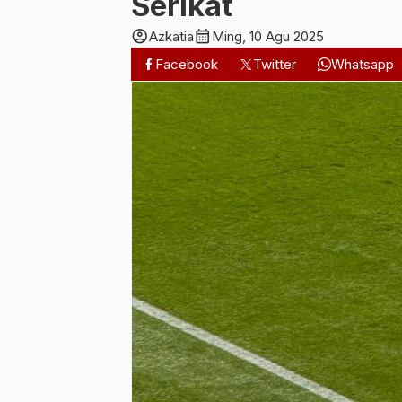
Serikat
account_circle
calendar_month
Azkatia
Ming, 10 Agu 2025
Facebook
Twitter
Whatsapp