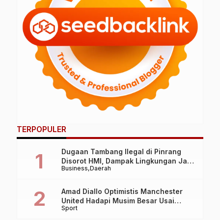
TERPOPULER
Dugaan Tambang Ilegal di Pinrang
Disorot HMI, Dampak Lingkungan Jadi
Business
Daerah
Perhatian
Amad Diallo Optimistis Manchester
United Hadapi Musim Besar Usai
Sport
Imbang 1-1 Lawan PSG