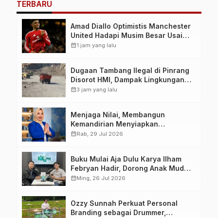
TERBARU
Amad Diallo Optimistis Manchester
United Hadapi Musim Besar Usai
Imbang 1-1 Lawan PSG
calendar_month
1 jam yang lalu
Dugaan Tambang Ilegal di Pinrang
Disorot HMI, Dampak Lingkungan
Jadi Perhatian
calendar_month
3 jam yang lalu
Menjaga Nilai, Membangun
Kemandirian Menyiapkan
Kepemimpinan Ekonomi Perempuan
calendar_month
Rab, 29 Jul 2026
yang Berdaya, Akuntabel dan
Berlandaskan Ahlussunnah wal
Buku Mulai Aja Dulu Karya Ilham
Jamaah
Febryan Hadir, Dorong Anak Muda
Berhenti Menunda dan Mulai
calendar_month
Ming, 26 Jul 2026
Bertindak
Ozzy Sunnah Perkuat Personal
Branding sebagai Drummer,