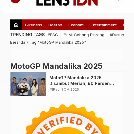
home
Business
Daerah
Ekonomi
Entertainment
Healt
TRENDING TAGS
#PSG
#HMI Cabang Pinrang
#Dusun Lome
Beranda
»
Tag "MotoGP Mandalika 2025"
MotoGP Mandalika 2025
MotoGP Mandalika 2025
Disambut Meriah, 90 Persen
Tiket Ludes Terjual
calendar_month
Rab, 1 Okt 2025