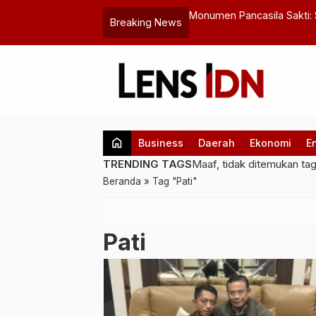
 yang Harus Bertanggung Jawab?
Monumen Pancasila Sakti: 
Breaking News
Pahlawan Revolusi
home
Business
Daerah
Ekonomi
E
TRENDING TAGS
Maaf, tidak ditemukan ta
Beranda
»
Tag "Pati"
Pati