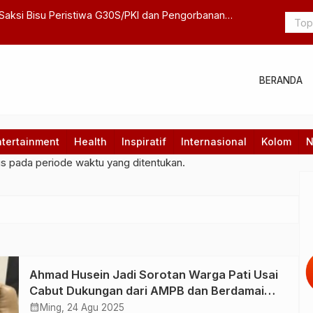
Saksi Bisu Peristiwa G30S/PKI dan Pengorbanan
Tekan Angk
Bullying di
BERANDA
ntertainment
Health
Inspiratif
Internasional
Kolom
N
gs pada periode waktu yang ditentukan.
Ahmad Husein Jadi Sorotan Warga Pati Usai
Cabut Dukungan dari AMPB dan Berdamai
dengan Bupati Sudewo
calendar_month
Ming, 24 Agu 2025