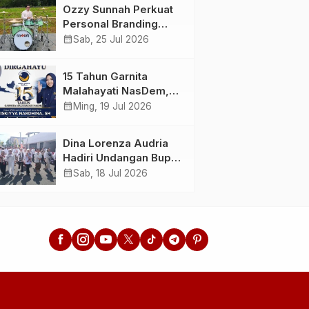
Menunda dan Mulai
Ahlussunnah wal
Ozzy Sunnah Perkuat
Bertindak
Jamaah
Personal Branding
sebagai Drummer,
calendar_month
Sab, 25 Jul 2026
Produser, dan
Sutradara Melalui
15 Tahun Garnita
Video Klip AI “Jagalah
Malahayati NasDem,
Cinta”
Menginspirasi
calendar_month
Ming, 19 Jul 2026
Perempuan Memimpin
Perubahan Bangsa
Dina Lorenza Audria
Hadiri Undangan Bupati
Banyuwangi, Saksikan
calendar_month
Sab, 18 Jul 2026
Banyuwangi Ethno
Carnival 2026 Bertema
“Perang Bayu”