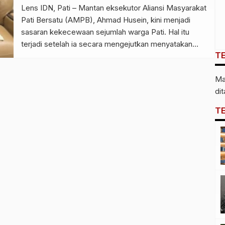
Lens IDN, Pati – Mantan eksekutor Aliansi Masyarakat
Pati Bersatu (AMPB), Ahmad Husein, kini menjadi
sasaran kekecewaan sejumlah warga Pati. Hal itu
terjadi setelah ia secara mengejutkan menyatakan
T
berdamai dengan Bupati Pati, Sudewo, serta
memutuskan tidak lagi terlibat dalam desakan agar
Ma
sang bupati lengser dari jabatannya. Sikap Husein
di
tersebut berbanding terbalik dengan langkah
sebelumnya, di […]
T