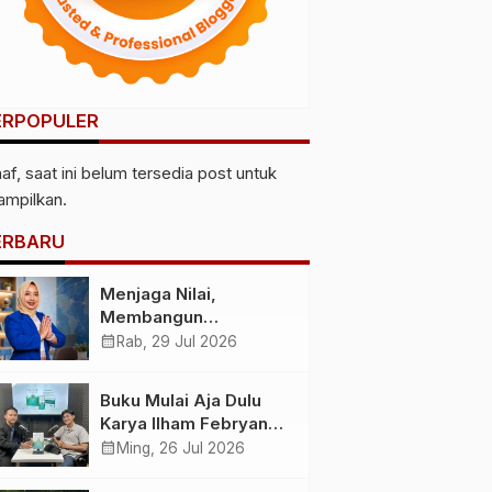
ERPOPULER
af, saat ini belum tersedia post untuk
tampilkan.
ERBARU
Menjaga Nilai,
Membangun
Kemandirian
calendar_month
Rab, 29 Jul 2026
Menyiapkan
Kepemimpinan
Buku Mulai Aja Dulu
Ekonomi Perempuan
Karya Ilham Febryan
yang Berdaya,
Hadir, Dorong Anak
calendar_month
Ming, 26 Jul 2026
Akuntabel dan
Muda Berhenti
Berlandaskan