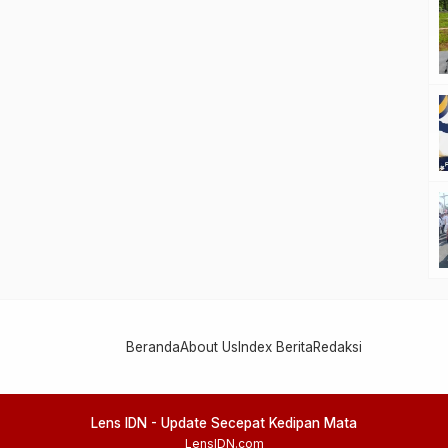
Beranda
About Us
Index Berita
Redaksi
Lens IDN - Update Secepat Kedipan Mata
LensIDN.com