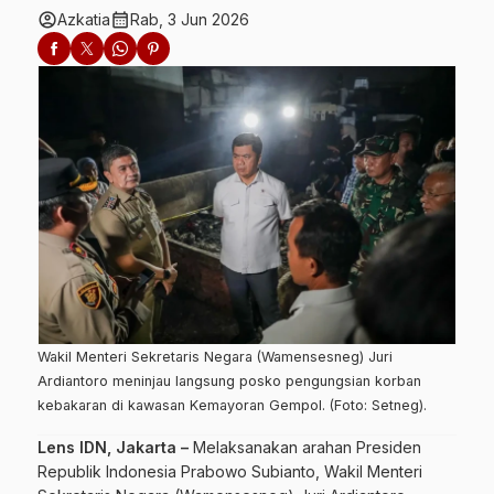
account_circle
calendar_month
Azkatia
Rab, 3 Jun 2026
Wakil Menteri Sekretaris Negara (Wamensesneg) Juri
Ardiantoro meninjau langsung posko pengungsian korban
kebakaran di kawasan Kemayoran Gempol. (Foto: Setneg).
Lens IDN, Jakarta –
Melaksanakan arahan Presiden
Republik Indonesia Prabowo Subianto, Wakil Menteri