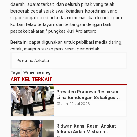
daerah, aparat terkait, dan seluruh pihak yang telah
bergerak cepat sejak awal kejadian. Koordinasi yang
sigap sangat membantu dalam memastikan kondisi para
korban tetap terlayani dan tertangani dengan baik
pascakebakaran,” pungkas Juri Ardiantoro.
Berita ini dapat digunakan untuk publikasi media daring,
cetak, maupun siaran pers resmi pemerintah.
Penulis
: Azkatia
Tags
Wamensesneg
ARTIKEL TERKAIT
Presiden Prabowo Resmikan
Lima Bendungan Sekaligus
dari NTB, Perkuat Ketahanan
calendar_month
Jum, 10 Jul 2026
Air dan Swasembada Pangan
Nasional
Ridwan Kamil Resmi Angkat
Arkana Aidan Misbach