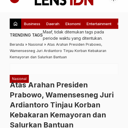
home
Business
Daerah
Ekonomi
Entertainment
Healt
Maaf, tidak ditemukan tags pada
TRENDING TAGS
periode waktu yang ditentukan.
Beranda
»
Nasional
»
Atas Arahan Presiden Prabowo,
Wamensesneg Juri Ardiantoro Tinjau Korban Kebakaran
Kemayoran dan Salurkan Bantuan
Nasional
Atas Arahan Presiden
Prabowo, Wamensesneg Juri
Ardiantoro Tinjau Korban
Kebakaran Kemayoran dan
Salurkan Bantuan