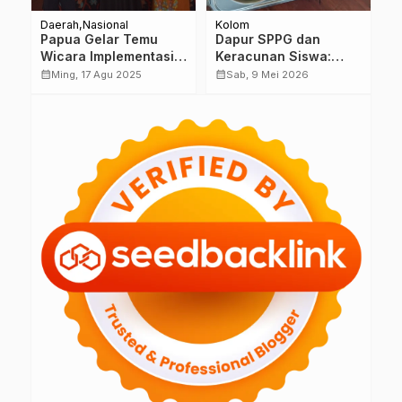
Daerah
Nasional
Kolom
Na
Papua Gelar Temu
Dapur SPPG dan
M
Wicara Implementasi
Keracunan Siswa:
d
Buku Teks Utama
Siapa yang Harus
K
calendar_month
calendar_month
calendar_month
Ming, 17 Agu 2025
Sab, 9 Mei 2026
Pendidikan Pancasila:
Bertanggung Jawab?
D
Perkuat Karakter
D
Generasi Muda
P
C