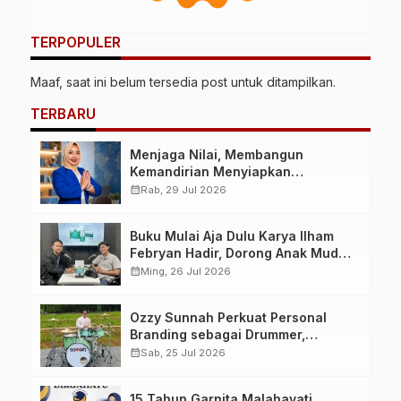
TERPOPULER
Maaf, saat ini belum tersedia post untuk ditampilkan.
TERBARU
Menjaga Nilai, Membangun
Kemandirian Menyiapkan
Kepemimpinan Ekonomi Perempuan
calendar_month
Rab, 29 Jul 2026
yang Berdaya, Akuntabel dan
Berlandaskan Ahlussunnah wal
Buku Mulai Aja Dulu Karya Ilham
Jamaah
Febryan Hadir, Dorong Anak Muda
Berhenti Menunda dan Mulai
calendar_month
Ming, 26 Jul 2026
Bertindak
Ozzy Sunnah Perkuat Personal
Branding sebagai Drummer,
Produser, dan Sutradara Melalui
calendar_month
Sab, 25 Jul 2026
Video Klip AI “Jagalah Cinta”
15 Tahun Garnita Malahayati