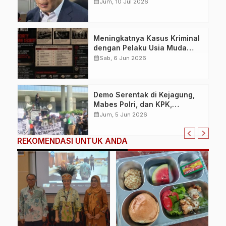
sebagai Anak, Permohonan
calendar_month
Jum, 10 Jul 2026
Dikabulkan Pengadilan Agama
Bandung
Meningkatnya Kasus Kriminal
dengan Pelaku Usia Muda
Picu Diskusi Baru terkait
calendar_month
Sab, 6 Jun 2026
Solusi Parenting dan
Mentoring Webware Security
dan Humanware Security
Demo Serentak di Kejagung,
Mabes Polri, dan KPK,
Mahasiswa Tuntut
calendar_month
Jum, 5 Jun 2026
Pengusutan Dana Reses
Agung Bagus Pratiksa Linggih
REKOMENDASI UNTUK ANDA