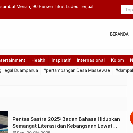
sambut Meriah, 90 Persen Tiket Ludes Terjual
Kemal Abda
BERANDA
ntertainment
Health
Inspiratif
Internasional
Kolom
N
 ilegal Duampanua
#pertambangan Desa Massewae
#dampak
Pentas Sastra 2025: Badan Bahasa Hidupkan
Semangat Literasi dan Kebangsaan Lewat
“Sastra Bersuara, Bahasa Berdaya”
calendar_month