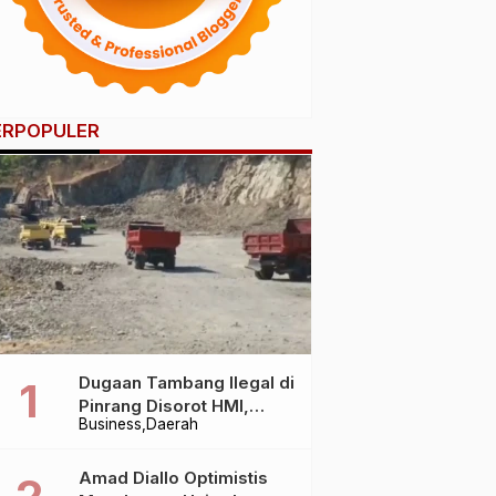
ERPOPULER
Dugaan Tambang Ilegal di
Pinrang Disorot HMI,
Business
Daerah
Dampak Lingkungan Jadi
Perhatian
Amad Diallo Optimistis