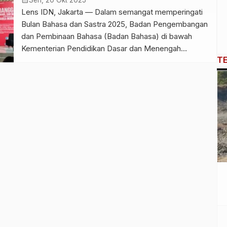
Sen, 20 Okt 2025
Lens IDN, Jakarta — Dalam semangat memperingati
Bulan Bahasa dan Sastra 2025, Badan Pengembangan
dan Pembinaan Bahasa (Badan Bahasa) di bawah
Kementerian Pendidikan Dasar dan Menengah
T
menggelar perayaan kreatif bertajuk Pentas Sastra di
Badan Bahasa Tahun 2025. Kegiatan yang
berlangsung pada 13–17 Oktober 2025 di Panggung
Terbuka W.S. Rendra, Kantor Badan Bahasa,
Rawamangun, Jakarta Timur ini […]