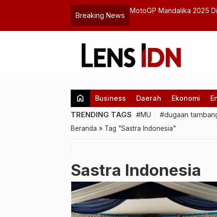
enalkan Lagu Baru “Malu dan Ragu”
MotoGP Mandalika 2025 Di
Breaking News
home
Business
Daerah
Ekonomi
E
TRENDING TAGS
#MU
#dugaan tambang
Beranda
»
Tag "Sastra Indonesia"
Sastra Indonesia