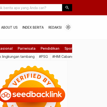
’u Dorong Masyarakat Kuasai Ekspor-Impor Mandiri yang Aman
search
light_mode
ABOUT US
INDEX BERITA
REDAKSI
asional
Pariwisata
Pendidikan
Sport
Technology
 lingkungan tambang
#PSG
#HMI Cabang Pinrang
#Dusun L