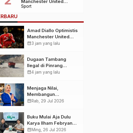
Manchester United
Sport
Hadapi Musim Besar Usai
Imbang 1-1 Lawan PSG
ERBARU
Amad Diallo Optimistis
Manchester United
Hadapi Musim Besar
calendar_month
3 jam yang lalu
Usai Imbang 1-1 Lawan
PSG
Dugaan Tambang
Ilegal di Pinrang
Disorot HMI, Dampak
calendar_month
4 jam yang lalu
Lingkungan Jadi
Perhatian
Menjaga Nilai,
Membangun
Kemandirian
calendar_month
Rab, 29 Jul 2026
Menyiapkan
Kepemimpinan
Buku Mulai Aja Dulu
Ekonomi Perempuan
Karya Ilham Febryan
yang Berdaya,
Hadir, Dorong Anak
calendar_month
Ming, 26 Jul 2026
Akuntabel dan