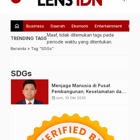
home
Business
Daerah
Ekonomi
Entertainment
Healt
Maaf, tidak ditemukan tags pada
TRENDING TAGS
periode waktu yang ditentukan.
Beranda
»
Tag "SDGs"
SDGs
Menjaga Manusia di Pusat
Pembangunan; Keselamatan dan
Kesehatan Kerja (K3) sebagai
calendar_month
Jum, 10 Okt 2025
Jalan Indonesia Menuju SDGs
2030