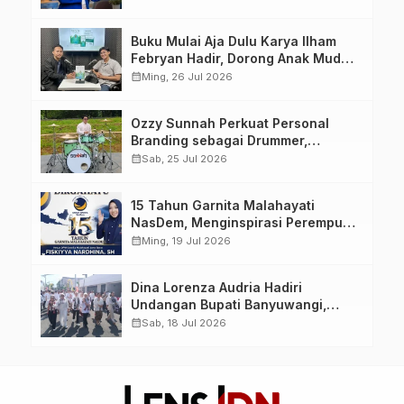
yang Berdaya, Akuntabel dan
Berlandaskan Ahlussunnah wal
Buku Mulai Aja Dulu Karya Ilham
Jamaah
Febryan Hadir, Dorong Anak Muda
Berhenti Menunda dan Mulai
calendar_month
Ming, 26 Jul 2026
Bertindak
Ozzy Sunnah Perkuat Personal
Branding sebagai Drummer,
Produser, dan Sutradara Melalui
calendar_month
Sab, 25 Jul 2026
Video Klip AI “Jagalah Cinta”
15 Tahun Garnita Malahayati
NasDem, Menginspirasi Perempuan
Memimpin Perubahan Bangsa
calendar_month
Ming, 19 Jul 2026
Dina Lorenza Audria Hadiri
Undangan Bupati Banyuwangi,
Saksikan Banyuwangi Ethno
calendar_month
Sab, 18 Jul 2026
Carnival 2026 Bertema “Perang
Bayu”