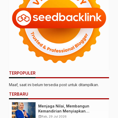
TERPOPULER
Maaf, saat ini belum tersedia post untuk ditampilkan.
TERBARU
Menjaga Nilai, Membangun
Kemandirian Menyiapkan
Kepemimpinan Ekonomi Perempuan
calendar_month
Rab, 29 Jul 2026