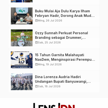
yang Berdaya, Akuntabel dan
Berlandaskan Ahlussunnah wal
Buku Mulai Aja Dulu Karya Ilham
Jamaah
Febryan Hadir, Dorong Anak Muda
Berhenti Menunda dan Mulai
calendar_month
Ming, 26 Jul 2026
Bertindak
Ozzy Sunnah Perkuat Personal
Branding sebagai Drummer,
Produser, dan Sutradara Melalui
calendar_month
Sab, 25 Jul 2026
Video Klip AI “Jagalah Cinta”
15 Tahun Garnita Malahayati
NasDem, Menginspirasi Perempuan
Memimpin Perubahan Bangsa
calendar_month
Ming, 19 Jul 2026
Dina Lorenza Audria Hadiri
Undangan Bupati Banyuwangi,
Saksikan Banyuwangi Ethno
calendar_month
Sab, 18 Jul 2026
Carnival 2026 Bertema “Perang
Bayu”