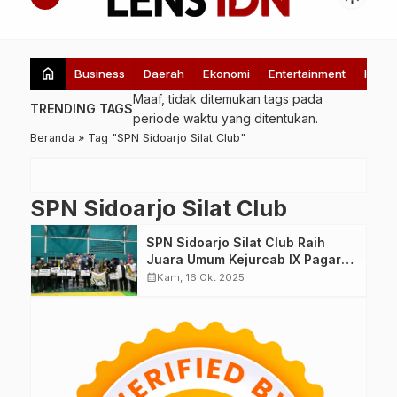
home
Business
Daerah
Ekonomi
Entertainment
Healt
Maaf, tidak ditemukan tags pada
TRENDING TAGS
periode waktu yang ditentukan.
Beranda
»
Tag "SPN Sidoarjo Silat Club"
SPN Sidoarjo Silat Club
SPN Sidoarjo Silat Club Raih
Juara Umum Kejurcab IX Pagar
Nusa Kabupaten Sidoarjo 2025
calendar_month
Kam, 16 Okt 2025