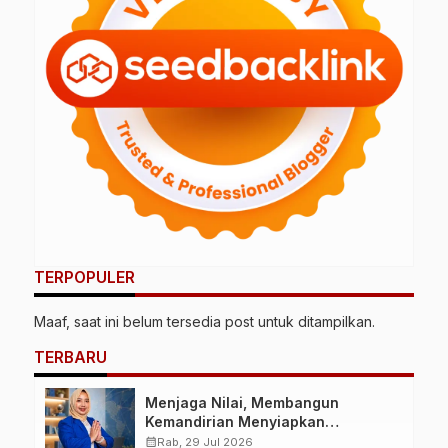
TERPOPULER
Maaf, saat ini belum tersedia post untuk ditampilkan.
TERBARU
Menjaga Nilai, Membangun
Kemandirian Menyiapkan
Kepemimpinan Ekonomi Perempuan
calendar_month
Rab, 29 Jul 2026