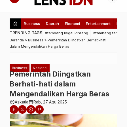
home
Business
Daerah
Ekonomi
Entertainment
Healt
TRENDING TAGS
#tambang ilegal Pinrang
#tambang tanpa iz
Beranda
»
Business
»
Pemerintah Diingatkan Berhati-hati
dalam Mengendalikan Harga Beras
Business
Nasional
Pemerintah Diingatkan
Berhati-hati dalam
Mengendalikan Harga Beras
account_circle
calendar_month
Azkatia
Rab, 27 Agu 2025