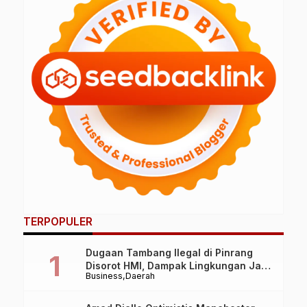
M
TERPOPULER
Dugaan Tambang Ilegal di Pinrang
Disorot HMI, Dampak Lingkungan Jadi
Business
Daerah
Perhatian