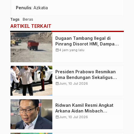
Penulis
: Azkatia
Tags
Beras
ARTIKEL TERKAIT
Dugaan Tambang Ilegal di
Pinrang Disorot HMI, Dampak
Lingkungan Jadi Perhatian
calendar_month
4 jam yang lalu
Presiden Prabowo Resmikan
Lima Bendungan Sekaligus
dari NTB, Perkuat Ketahanan
calendar_month
Jum, 10 Jul 2026
Air dan Swasembada Pangan
Nasional
Ridwan Kamil Resmi Angkat
Arkana Aidan Misbach
sebagai Anak, Permohonan
calendar_month
Jum, 10 Jul 2026
Dikabulkan Pengadilan Agama
Bandung