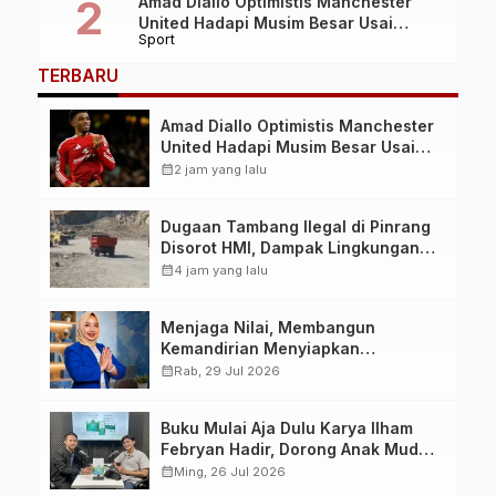
Amad Diallo Optimistis Manchester
United Hadapi Musim Besar Usai
Sport
Imbang 1-1 Lawan PSG
TERBARU
Amad Diallo Optimistis Manchester
United Hadapi Musim Besar Usai
Imbang 1-1 Lawan PSG
calendar_month
2 jam yang lalu
Dugaan Tambang Ilegal di Pinrang
Disorot HMI, Dampak Lingkungan
Jadi Perhatian
calendar_month
4 jam yang lalu
Menjaga Nilai, Membangun
Kemandirian Menyiapkan
Kepemimpinan Ekonomi Perempuan
calendar_month
Rab, 29 Jul 2026
yang Berdaya, Akuntabel dan
Berlandaskan Ahlussunnah wal
Buku Mulai Aja Dulu Karya Ilham
Jamaah
Febryan Hadir, Dorong Anak Muda
Berhenti Menunda dan Mulai
calendar_month
Ming, 26 Jul 2026
Bertindak