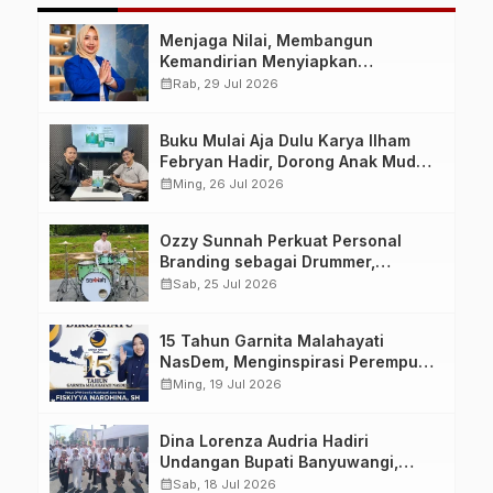
Menjaga Nilai, Membangun
Kemandirian Menyiapkan
Kepemimpinan Ekonomi Perempuan
calendar_month
Rab, 29 Jul 2026
yang Berdaya, Akuntabel dan
Berlandaskan Ahlussunnah wal
Buku Mulai Aja Dulu Karya Ilham
Jamaah
Febryan Hadir, Dorong Anak Muda
Berhenti Menunda dan Mulai
calendar_month
Ming, 26 Jul 2026
Bertindak
Ozzy Sunnah Perkuat Personal
Branding sebagai Drummer,
Produser, dan Sutradara Melalui
calendar_month
Sab, 25 Jul 2026
Video Klip AI “Jagalah Cinta”
15 Tahun Garnita Malahayati
NasDem, Menginspirasi Perempuan
Memimpin Perubahan Bangsa
calendar_month
Ming, 19 Jul 2026
Dina Lorenza Audria Hadiri
Undangan Bupati Banyuwangi,
Saksikan Banyuwangi Ethno
calendar_month
Sab, 18 Jul 2026