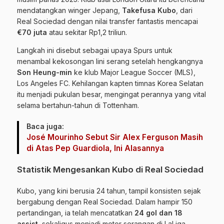
mendatangkan winger Jepang,
Takefusa Kubo
, dari
Real Sociedad dengan nilai transfer fantastis mencapai
€70 juta
atau sekitar Rp1,2 triliun.
Langkah ini disebut sebagai upaya Spurs untuk
menambal kekosongan lini serang setelah hengkangnya
Son Heung-min
ke klub Major League Soccer (MLS),
Los Angeles FC. Kehilangan kapten timnas Korea Selatan
itu menjadi pukulan besar, mengingat perannya yang vital
selama bertahun-tahun di Tottenham.
Baca juga:
José Mourinho Sebut Sir Alex Ferguson Masih
di Atas Pep Guardiola, Ini Alasannya
Statistik Mengesankan Kubo di Real Sociedad
Kubo, yang kini berusia 24 tahun, tampil konsisten sejak
bergabung dengan Real Sociedad. Dalam hampir 150
pertandingan, ia telah mencatatkan
24 gol dan 18
assist
, sekaligus menjadi motor serangan di LaLiga.