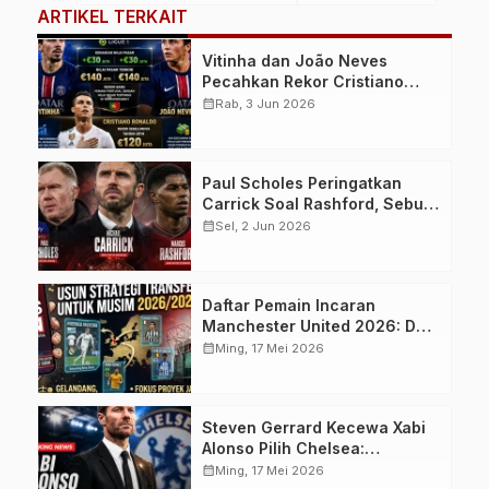
ARTIKEL TERKAIT
Vitinha dan João Neves
Pecahkan Rekor Cristiano
Ronaldo, Jadi Pemain Portugal
calendar_month
Rab, 3 Jun 2026
Termahal dalam Sejarah
Transfermarkt
Paul Scholes Peringatkan
Carrick Soal Rashford, Sebut
Reuni di Manchester United
calendar_month
Sel, 2 Jun 2026
Berisiko Besar
Daftar Pemain Incaran
Manchester United 2026: Dari
Federico Valverde hingga
calendar_month
Ming, 17 Mei 2026
Wonderkid Christos
Mouzakitis
Steven Gerrard Kecewa Xabi
Alonso Pilih Chelsea:
Liverpool Dinilai Terlambat
calendar_month
Ming, 17 Mei 2026