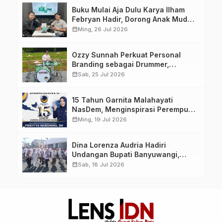
Berlandaskan Ahlussunnah wal
Buku Mulai Aja Dulu Karya Ilham
Jamaah
Febryan Hadir, Dorong Anak Muda
Berhenti Menunda dan Mulai
calendar_month
Ming, 26 Jul 2026
Bertindak
Ozzy Sunnah Perkuat Personal
Branding sebagai Drummer,
Produser, dan Sutradara Melalui
calendar_month
Sab, 25 Jul 2026
Video Klip AI “Jagalah Cinta”
15 Tahun Garnita Malahayati
NasDem, Menginspirasi Perempuan
Memimpin Perubahan Bangsa
calendar_month
Ming, 19 Jul 2026
Dina Lorenza Audria Hadiri
Undangan Bupati Banyuwangi,
Saksikan Banyuwangi Ethno
calendar_month
Sab, 18 Jul 2026
Carnival 2026 Bertema “Perang
Bayu”