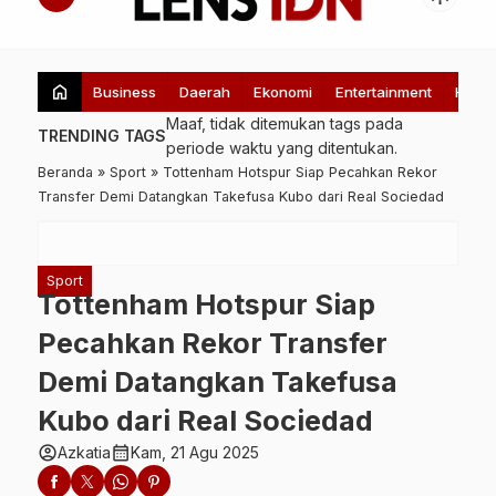
home
Business
Daerah
Ekonomi
Entertainment
Healt
Maaf, tidak ditemukan tags pada
TRENDING TAGS
periode waktu yang ditentukan.
Beranda
»
Sport
»
Tottenham Hotspur Siap Pecahkan Rekor
Transfer Demi Datangkan Takefusa Kubo dari Real Sociedad
Sport
Tottenham Hotspur Siap
Pecahkan Rekor Transfer
Demi Datangkan Takefusa
Kubo dari Real Sociedad
account_circle
calendar_month
Azkatia
Kam, 21 Agu 2025