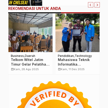
Bertindak
REKOMENDASI UNTUK ANDA
Business
Daerah
Pendidikan
Technology
D
Telkom Witel Jatim
Mahasiswa Teknik
T
Timur Gelar Pelatihan
Informatika
P
Produksi Pangan
Universitas Pamulang
M
calendar_month
calendar_month
calendar_month
Kam, 28 Agu 2025
Kam, 11 Des 2025
n
Olahan untuk UMKM
Kembangkan Sistem
U
Trawas Mojokerto
Absensi Digital untuk
S
Panti Sosial Bina
B
Remaja Taruna Jaya 2
Q
B