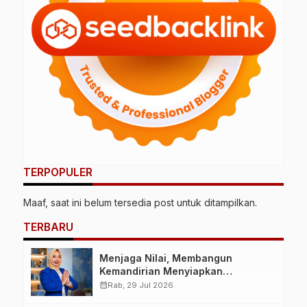
TERPOPULER
Maaf, saat ini belum tersedia post untuk ditampilkan.
TERBARU
Menjaga Nilai, Membangun
Kemandirian Menyiapkan
Kepemimpinan Ekonomi Perempuan
calendar_month
Rab, 29 Jul 2026
yang Berdaya, Akuntabel dan