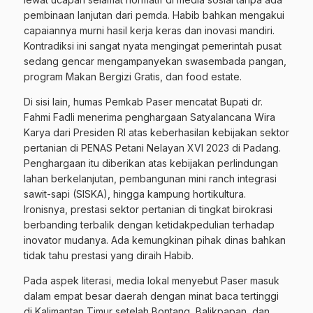
pembinaan lanjutan dari pemda. Habib bahkan mengakui
capaiannya murni hasil kerja keras dan inovasi mandiri.
Kontradiksi ini sangat nyata mengingat pemerintah pusat
sedang gencar mengampanyekan swasembada pangan,
program Makan Bergizi Gratis, dan food estate.
Di sisi lain, humas Pemkab Paser mencatat Bupati dr.
Fahmi Fadli menerima penghargaan Satyalancana Wira
Karya dari Presiden RI atas keberhasilan kebijakan sektor
pertanian di PENAS Petani Nelayan XVI 2023 di Padang.
Penghargaan itu diberikan atas kebijakan perlindungan
lahan berkelanjutan, pembangunan mini ranch integrasi
sawit-sapi (SISKA), hingga kampung hortikultura.
Ironisnya, prestasi sektor pertanian di tingkat birokrasi
berbanding terbalik dengan ketidakpedulian terhadap
inovator mudanya. Ada kemungkinan pihak dinas bahkan
tidak tahu prestasi yang diraih Habib.
Pada aspek literasi, media lokal menyebut Paser masuk
dalam empat besar daerah dengan minat baca tertinggi
di Kalimantan Timur setelah Bontang, Balikpapan, dan