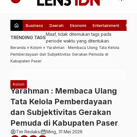
home
Business
Daerah
Ekonomi
Entertainment
Healt
Maaf, tidak ditemukan tags pada
TRENDING TAGS
periode waktu yang ditentukan.
Beranda
»
Kolom
»
Yarahman : Membaca Ulang Tata Kelola
Pemberdayaan dan Subjektivitas Gerakan Pemuda di
Kabupaten Paser
Kolom
Yarahman : Membaca Ulang
Tata Kelola Pemberdayaan
dan Subjektivitas Gerakan
Pemuda di Kabupaten Paser
account_circle
calendar_month
Tim Redaksi
Ming, 31 Mei 2026