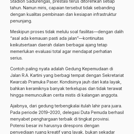
Stadion Sadurengas, prestasi terus ditorehkan setiap
tahun. Namun miris, capaian tersebut tidak sebanding
dengan kualitas pembinaan dan kesiapan infrastruktur
penunjang.
Meskipun proses tidak melulu soal fasilitas—dengan dalih
“asal ada kemauan pasti ada jalan”—kontinuitas
keikutsertaan daerah dalam berbagai ajang tetap
memerlukan evaluasi total agar mendapat perhatian
serius.
Contoh paling nyata adalah Gedung Kepemudaan di
Jalan R.A. Kartini yang berbagi tempat dengan Sekretariat
Kwarcab Pramuka Paser. Kondisinya jauh dari kata layak,
bahkan keramiknya banyak terkelupas dan tidak terawat
hingga memunculkan cerita mistis di kalangan anggota.
Ajaibnya, dari gedung terbengkalai itulah lahir para juara.
Pada periode 2019–2020, delegasi Duta Pemuda berhasil
menyabet penghargaan terbaik di tingkat provinsi.
Potensi besar ini harusnya direspons dengan
penyediaan ruang kreatif yang layak, bukan sekadar