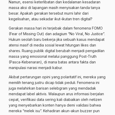
Namun, esensi keterlibatan dan kedalaman kesadaran
massa aksi di lapangan masih menyisakan tanda tanya
besar. Apakah gerakan tersebut murni lahir dari
kegelisahan, atau sekadar ikut-ikutan tren digital?
Gerakan massa hari ini terjebak dalam fenomena FOMO
(Fear of Missing Out) dan adagium “No Viral, No Justice”.
Hukum seolah baru bekerja jika sebuah kasus mendapat
atensi masif di media sosial lewat hitungan likes dan
shares. Ruang publik digital berubah menjadi pengadilan
massa yang emosional melalui panggung Post-Truth
(Pasca-Kebenaran), di mana batas antara fakta dan
manipulasi narasi menjadi kabur.
Akibat pertarungan opini yang polaritatif ini, mereka yang
memilih tenang justru dicap tidak peduli. Fenomena ini
juga melahirkan barisan selebgram yang mendadak
mendapat label aktivis. Walaupun arus informasi berjalan
cepat, verifikasi data sering kali diabaikan oleh netizen
yang menyebarkan konten hanya demi validasi bahwa
mereka “melek isu”. Kehadiran akun-akun buzzer pun