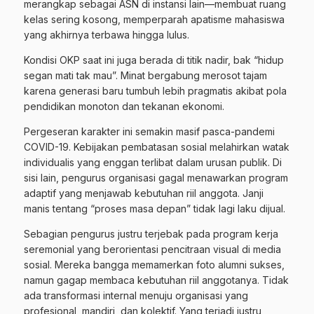
merangkap sebagai ASN di instansi lain—membuat ruang
kelas sering kosong, memperparah apatisme mahasiswa
yang akhirnya terbawa hingga lulus.
Kondisi OKP saat ini juga berada di titik nadir, bak “hidup
segan mati tak mau”. Minat bergabung merosot tajam
karena generasi baru tumbuh lebih pragmatis akibat pola
pendidikan monoton dan tekanan ekonomi.
Pergeseran karakter ini semakin masif pasca-pandemi
COVID-19. Kebijakan pembatasan sosial melahirkan watak
individualis yang enggan terlibat dalam urusan publik. Di
sisi lain, pengurus organisasi gagal menawarkan program
adaptif yang menjawab kebutuhan riil anggota. Janji
manis tentang “proses masa depan” tidak lagi laku dijual.
Sebagian pengurus justru terjebak pada program kerja
seremonial yang berorientasi pencitraan visual di media
sosial. Mereka bangga memamerkan foto alumni sukses,
namun gagap membaca kebutuhan riil anggotanya. Tidak
ada transformasi internal menuju organisasi yang
profesional, mandiri, dan kolektif. Yang terjadi justru