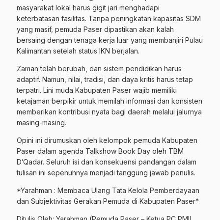
masyarakat lokal harus gigit jari menghadapi
keterbatasan fasilitas. Tanpa peningkatan kapasitas SDM
yang masif, pemuda Paser dipastikan akan kalah
bersaing dengan tenaga kerja luar yang membanjiri Pulau
Kalimantan setelah status IKN berjalan.
Zaman telah berubah, dan sistem pendidikan harus
adaptif. Namun, nilai, tradisi, dan daya kritis harus tetap
terpatri. Lini muda Kabupaten Paser wajib memiliki
ketajaman berpikir untuk memilah informasi dan konsisten
memberikan kontribusi nyata bagi daerah melalui jalurnya
masing-masing.
Opini ini dirumuskan oleh kelompok pemuda Kabupaten
Paser dalam agenda Talkshow Book Day oleh TBM
D’Qadar. Seluruh isi dan konsekuensi pandangan dalam
tulisan ini sepenuhnya menjadi tanggung jawab penulis.
*Yarahman : Membaca Ulang Tata Kelola Pemberdayaan
dan Subjektivitas Gerakan Pemuda di Kabupaten Paser*
Ditulis Oleh: Yarahman (Pemuda Paser – Ketua PC PMII