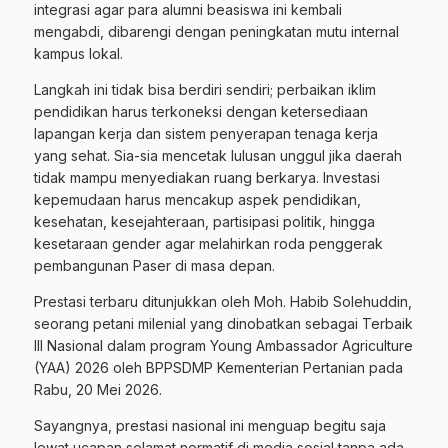
integrasi agar para alumni beasiswa ini kembali
mengabdi, dibarengi dengan peningkatan mutu internal
kampus lokal.
Langkah ini tidak bisa berdiri sendiri; perbaikan iklim
pendidikan harus terkoneksi dengan ketersediaan
lapangan kerja dan sistem penyerapan tenaga kerja
yang sehat. Sia-sia mencetak lulusan unggul jika daerah
tidak mampu menyediakan ruang berkarya. Investasi
kepemudaan harus mencakup aspek pendidikan,
kesehatan, kesejahteraan, partisipasi politik, hingga
kesetaraan gender agar melahirkan roda penggerak
pembangunan Paser di masa depan.
Prestasi terbaru ditunjukkan oleh Moh. Habib Solehuddin,
seorang petani milenial yang dinobatkan sebagai Terbaik
III Nasional dalam program Young Ambassador Agriculture
(YAA) 2026 oleh BPPSDMP Kementerian Pertanian pada
Rabu, 20 Mei 2026.
Sayangnya, prestasi nasional ini menguap begitu saja
lewat ucapan selamat normatif di media sosial tanpa ada